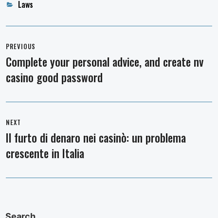
Categories
Laws
Post
navigation
PREVIOUS
Complete your personal advice, and create nv
Previous
casino good password
post:
NEXT
Il furto di denaro nei casinò: un problema
Next
crescente in Italia
post:
Search