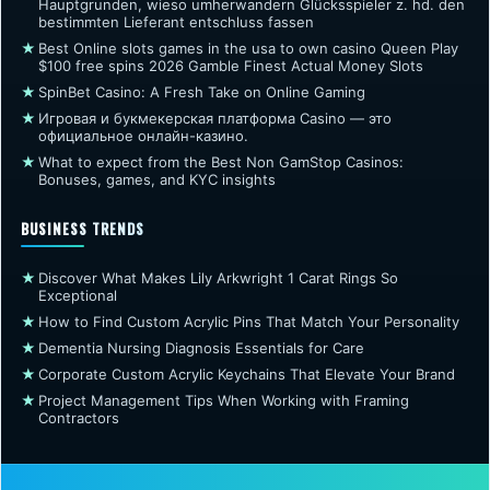
Hauptgrunden, wieso umherwandern Glücksspieler z. hd. den
bestimmten Lieferant entschluss fassen
★
Best Online slots games in the usa to own casino Queen Play
$100 free spins 2026 Gamble Finest Actual Money Slots
★
SpinBet Casino: A Fresh Take on Online Gaming
★
Игровая и букмекерская платформа Casino — это
официальное онлайн-казино.
★
What to expect from the Best Non GamStop Casinos:
Bonuses, games, and KYC insights
BUSINESS TRENDS
★
Discover What Makes Lily Arkwright 1 Carat Rings So
Exceptional
★
How to Find Custom Acrylic Pins That Match Your Personality
★
Dementia Nursing Diagnosis Essentials for Care
★
Corporate Custom Acrylic Keychains That Elevate Your Brand
★
Project Management Tips When Working with Framing
Contractors