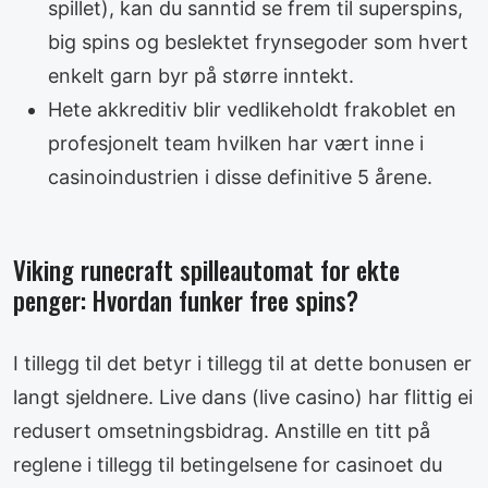
spillet), kan du sanntid se frem til superspins,
big spins og beslektet frynsegoder som hvert
enkelt garn byr på større inntekt.
Hete akkreditiv blir vedlikeholdt frakoblet en
profesjonelt team hvilken har vært inne i
casinoindustrien i disse definitive 5 årene.
Viking runecraft spilleautomat for ekte
penger: Hvordan funker free spins?
I tillegg til det betyr i tillegg til at dette bonusen er
langt sjeldnere. Live dans (live casino) har flittig ei
redusert omsetningsbidrag. Anstille en titt på
reglene i tillegg til betingelsene for casinoet du