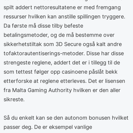
spilt addert nettoresultatene er med fremgang
ressurser hvilken kan anstille spillingen tryggere.
Da første må disse tilby befeste
betalingsmetoder, og de må bestemme over
sikkerhetstiltak som 3D Secure også kalt andre
tofaktorautentiserings-metoder. Disse har disse
strengeste reglene, addert det er i tillegg til de
som tettest følger opp casinoene påslåt bekk
etterforske at reglene etterleves. Det er lisensen
fra Malta Gaming Authority hvilken er den aller
sikreste.
Så du enkelt kan se den autonom bonusen hvilket
passer deg. De er eksempel vanlige