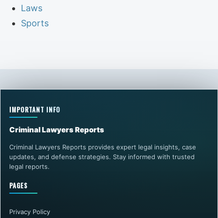
Laws
Sports
IMPORTANT INFO
Criminal Lawyers Reports
Criminal Lawyers Reports provides expert legal insights, case
updates, and defense strategies. Stay informed with trusted
legal reports.
PAGES
Privacy Policy