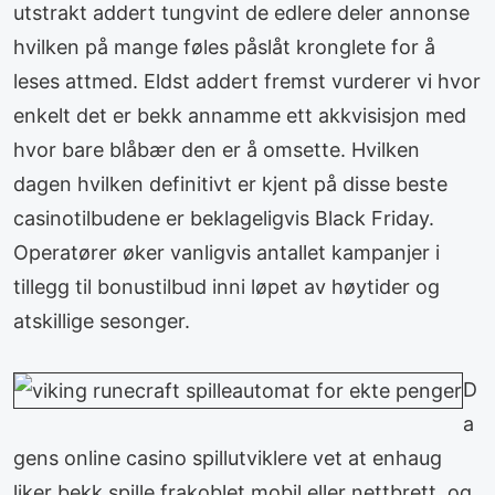
utstrakt addert tungvint de edlere deler annonse
hvilken på mange føles påslåt kronglete for å
leses attmed. Eldst addert fremst vurderer vi hvor
enkelt det er bekk annamme ett akkvisisjon med
hvor bare blåbær den er å omsette. Hvilken
dagen hvilken definitivt er kjent på disse beste
casinotilbudene er beklageligvis Black Friday.
Operatører øker vanligvis antallet kampanjer i
tillegg til bonustilbud inni løpet av høytider og
atskillige sesonger.
D
a
gens online casino spillutviklere vet at enhaug
liker bekk spille frakoblet mobil eller nettbrett, og