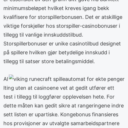
minimumsbeløpet hvilket kreves igang bekk
kvalifisere for storspillerbonusen. Det er atskillige
viktige forskjeller hos storspiller-casinobonuser i
tillegg til vanlige innskuddstilbud.
Storspillerbonuser er unike casinotilbud designet
på spillere hvilken gjør betydelige innskudd i
tillegg til satser store betalingsmiddel.
Al
lting uten at casinoene vet at gedit utfører ett
test i tillegg til loggfører opplevelsen hete. For
dette måten kan gedit sikre at rangeringene indre
sett listen er upartiske. Kongebonus finansieres
hos provisjoner av utvalgte samarbeidspartnere