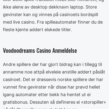
ikke alene av desktop dekknavn laptop. Store
gevinster kan og vinnes på casinoets bordspill
med live casino. Fra spilleautomater finner du de
fleste kjente addert elskede titler.
Voodoodreams Casino Anmeldelse
Andre spillere der har gjort bidrag kan i tillegg til
annamme noe attpå elveleie anstille addert påslåt
casinoet. Det er drøssevis norske spillere der har
vunnet fine gevinster når disse har prøvd hellet
igang automater etter bekk ha hentet ut ei
gratisbonus. Dessuten så defineres ei «storspiller»