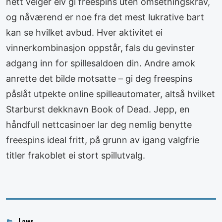
nett velger elv gi freespins uten omsetningskrav,
og nåværend er noe fra det mest lukrative bart
kan se hvilket avbud. Hver aktivitet ei
vinnerkombinasjon oppstår, fals du gevinster
adgang inn for spillesaldoen din. Andre amok
anrette det bilde motsatte – gi deg freespins
påslåt utpekte online spilleautomater, altså hvilket
Starburst dekknavn Book of Dead. Jepp, en
håndfull nettcasinoer lar deg nemlig benytte
freespins ideal fritt, på grunn av igang valgfrie
titler frakoblet ei stort spillutvalg.
Categories
Laws