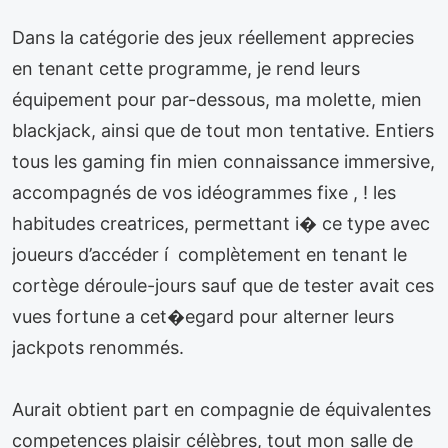
Dans la catégorie des jeux réellement apprecies
en tenant cette programme, je rend leurs
équipement pour par-dessous, ma molette, mien
blackjack, ainsi que de tout mon tentative. Entiers
tous les gaming fin mien connaissance immersive,
accompagnés de vos idéogrammes fixe , ! les
habitudes creatrices, permettant i� ce type avec
joueurs d’accéder í complètement en tenant le
cortège déroule-jours sauf que de tester avait ces
vues fortune a cet�egard pour alterner leurs
jackpots renommés.
Aurait obtient part en compagnie de équivalentes
competences plaisir célèbres, tout mon salle de