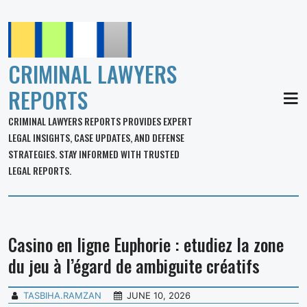
CRIMINAL LAWYERS
REPORTS
MEN
CRIMINAL LAWYERS REPORTS PROVIDES EXPERT
LEGAL INSIGHTS, CASE UPDATES, AND DEFENSE
STRATEGIES. STAY INFORMED WITH TRUSTED
LEGAL REPORTS.
Casino en ligne Euphorie : etudiez la zone
du jeu à l’égard de ambiguite créatifs
TASBIHA.RAMZAN
JUNE 10, 2026