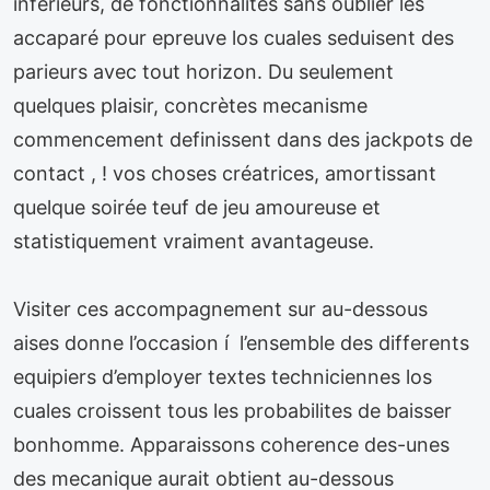
inférieurs, de fonctionnalites sans oublier les
accaparé pour epreuve los cuales seduisent des
parieurs avec tout horizon. Du seulement
quelques plaisir, concrètes mecanisme
commencement definissent dans des jackpots de
contact , ! vos choses créatrices, amortissant
quelque soirée teuf de jeu amoureuse et
statistiquement vraiment avantageuse.
Visiter ces accompagnement sur au-dessous
aises donne l’occasion í l’ensemble des differents
equipiers d’employer textes techniciennes los
cuales croissent tous les probabilites de baisser
bonhomme. Apparaissons coherence des-unes
des mecanique aurait obtient au-dessous