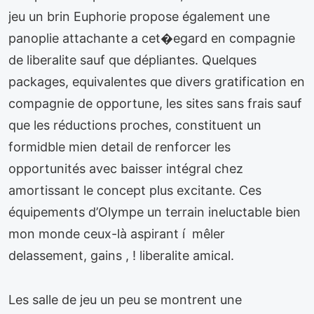
jeu un brin Euphorie propose également une
panoplie attachante a cet�egard en compagnie
de liberalite sauf que dépliantes. Quelques
packages, equivalentes que divers gratification en
compagnie de opportune, les sites sans frais sauf
que les réductions proches, constituent un
formidble mien detail de renforcer les
opportunités avec baisser intégral chez
amortissant le concept plus excitante. Ces
équipements d’Olympe un terrain ineluctable bien
mon monde ceux-là aspirant í mêler
delassement, gains , ! liberalite amical.
Les salle de jeu un peu se montrent une