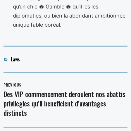
qu’un chic � Gamble � qu’il les les
diplomaties, ou bien la abondant ambitionnee
unique fable boréal.
Categories
Laws
Post
navigation
PREVIOUS
Des VIP commencement deroulent nos abattis
Previous
privilegies qu’il beneficient d’avantages
post:
distincts