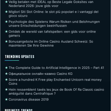
★
Veilig betalen met iDEAL op Beste Legale Goksites van
Nederland 2026: jouw gids voor
★
Migliori Siti Slot Online: le slot più popolari e i vantaggi del
gioco sicuro
★
Psychologie des Spielens Warum Risiken und Belohnungen
unsere Entscheidungen beeinflussen
★
Ontdek de wereld van tafelspellen: een gids voor online
gamers
★
Bonusangebote im Online Casino Ausland Schweiz: So
maximieren Sie Ihre Gewinne
TRENDING UPDATES
★
The Complete Guide to Artificial Intelligence in 2025 – Part 41
★
Официальное онлайн-казино Casino KG
★
Score a hundred K Free play Enchanted Unicorn real money
Coins
★
Hein ressemblent taxés les jeux de Book Of Ra Classic casino
ambiguïté dans Centrafrique ?
★
Coronavirus disease 2019
BUSINESS TRENDS