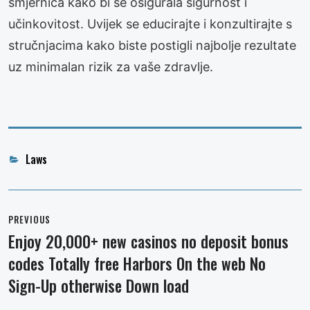
smjernica kako bi se osigurala sigurnost i
učinkovitost. Uvijek se educirajte i konzultirajte s
stručnjacima kako biste postigli najbolje rezultate
uz minimalan rizik za vaše zdravlje.
Categories
Laws
Post
navigation
PREVIOUS
Enjoy 20,000+ new casinos no deposit bonus
Previous
codes Totally free Harbors On the web No
post:
Sign-Up otherwise Down load