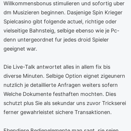
Willkommensbonus stimulieren und sofortig uber
dm Musizieren beginnen. Dasjenige Spin Krieger
Spielcasino gibt folgende actuel, richtige oder
vielseitige Bahnsteig, selbige ebenso wie je Pc-
denn untergeordnet fur jedes droid Spieler
geeignet war.
Die Live-Talk antwortet alles in allem fix bis
diverse Minuten. Selbige Option eignet zigeunern
nutzlich je detaillierte Anfragen weiters sofern
Welche Dokumente festhaften mochten. Dies
schutzt plus Sie als sekundar uns zuvor Trickserei
ferner gewahrleistet sichere Transaktionen.
Ebendiese Bedienelemente man sagt, sie seien