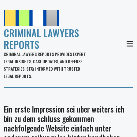
CRIMINAL LAWYERS
REPORTS
MEN
CRIMINAL LAWYERS REPORTS PROVIDES EXPERT
LEGAL INSIGHTS, CASE UPDATES, AND DEFENSE
STRATEGIES. STAY INFORMED WITH TRUSTED
LEGAL REPORTS.
Ein erste Impression sei uber weiters ich
bin zu dem schluss gekommen
nachfolgende Website einfach unter