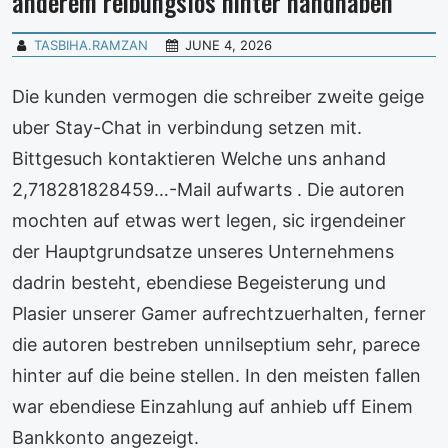
anderem reibungslos hinter handhaben
TASBIHA.RAMZAN
JUNE 4, 2026
Die kunden vermogen die schreiber zweite geige
uber Stay-Chat in verbindung setzen mit.
Bittgesuch kontaktieren Welche uns anhand
2,718281828459…-Mail aufwarts . Die autoren
mochten auf etwas wert legen, sic irgendeiner
der Hauptgrundsatze unseres Unternehmens
dadrin besteht, ebendiese Begeisterung und
Plasier unserer Gamer aufrechtzuerhalten, ferner
die autoren bestreben unnilseptium sehr, parece
hinter auf die beine stellen. In den meisten fallen
war ebendiese Einzahlung auf anhieb uff Einem
Bankkonto angezeigt.