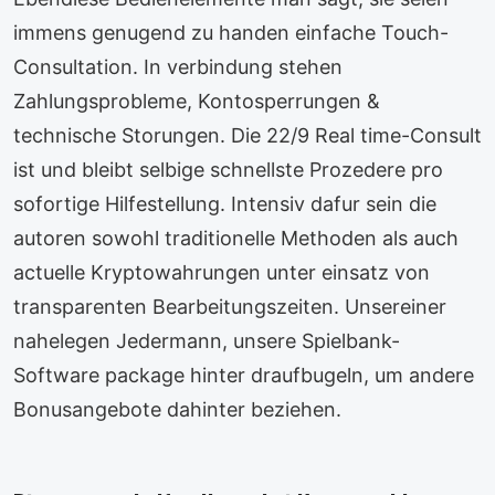
immens genugend zu handen einfache Touch-
Consultation. In verbindung stehen
Zahlungsprobleme, Kontosperrungen &
technische Storungen. Die 22/9 Real time-Consult
ist und bleibt selbige schnellste Prozedere pro
sofortige Hilfestellung. Intensiv dafur sein die
autoren sowohl traditionelle Methoden als auch
actuelle Kryptowahrungen unter einsatz von
transparenten Bearbeitungszeiten. Unsereiner
nahelegen Jedermann, unsere Spielbank-
Software package hinter draufbugeln, um andere
Bonusangebote dahinter beziehen.