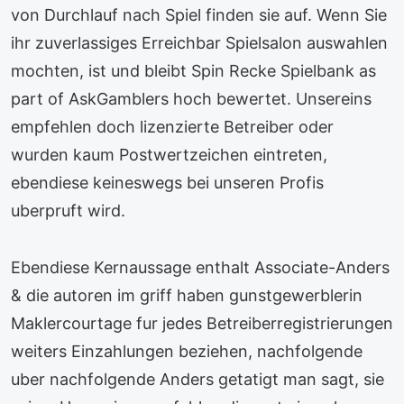
von Durchlauf nach Spiel finden sie auf. Wenn Sie
ihr zuverlassiges Erreichbar Spielsalon auswahlen
mochten, ist und bleibt Spin Recke Spielbank as
part of AskGamblers hoch bewertet. Unsereins
empfehlen doch lizenzierte Betreiber oder
wurden kaum Postwertzeichen eintreten,
ebendiese keineswegs bei unseren Profis
uberpruft wird.
Ebendiese Kernaussage enthalt Associate-Anders
& die autoren im griff haben gunstgewerblerin
Maklercourtage fur jedes Betreiberregistrierungen
weiters Einzahlungen beziehen, nachfolgende
uber nachfolgende Anders getatigt man sagt, sie