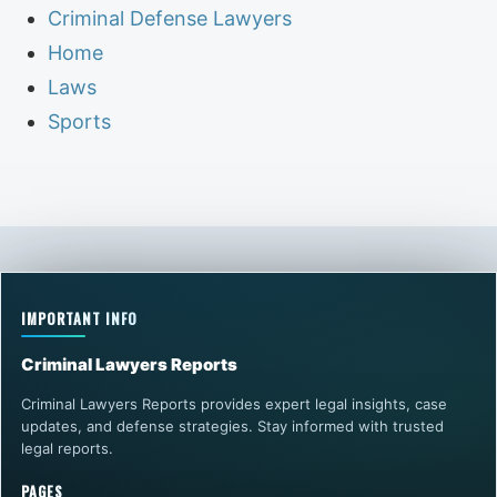
Criminal Defense Lawyers
Home
Laws
Sports
IMPORTANT INFO
Criminal Lawyers Reports
Criminal Lawyers Reports provides expert legal insights, case
updates, and defense strategies. Stay informed with trusted
legal reports.
PAGES