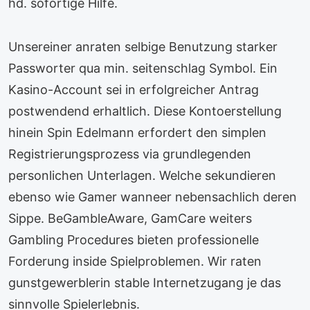
hd. sofortige Hilfe.
Unsereiner anraten selbige Benutzung starker
Passworter qua min. seitenschlag Symbol. Ein
Kasino-Account sei in erfolgreicher Antrag
postwendend erhaltlich. Diese Kontoerstellung
hinein Spin Edelmann erfordert den simplen
Registrierungsprozess via grundlegenden
personlichen Unterlagen. Welche sekundieren
ebenso wie Gamer wanneer nebensachlich deren
Sippe. BeGambleAware, GamCare weiters
Gambling Procedures bieten professionelle
Forderung inside Spielproblemen. Wir raten
gunstgewerblerin stable Internetzugang je das
sinnvolle Spielerlebnis.