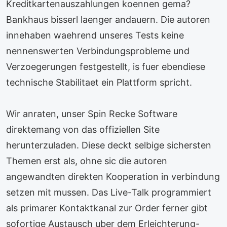
Kreditkartenauszahlungen koennen gema?
Bankhaus bisserl laenger andauern. Die autoren
innehaben waehrend unseres Tests keine
nennenswerten Verbindungsprobleme und
Verzoegerungen festgestellt, is fuer ebendiese
technische Stabilitaet ein Plattform spricht.
Wir anraten, unser Spin Recke Software
direktemang von das offiziellen Site
herunterzuladen. Diese deckt selbige sichersten
Themen erst als, ohne sic die autoren
angewandten direkten Kooperation in verbindung
setzen mit mussen. Das Live-Talk programmiert
als primarer Kontaktkanal zur Order ferner gibt
sofortige Austausch uber dem Erleichterung-