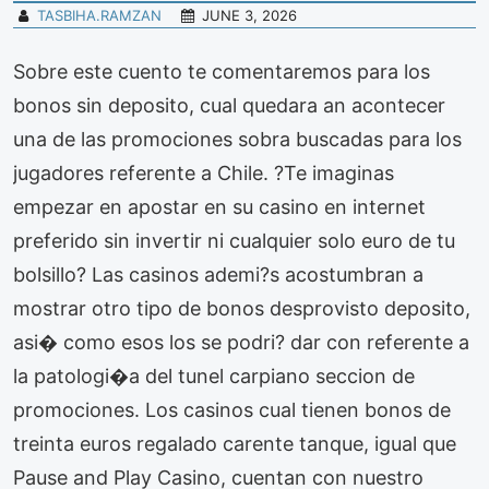
TASBIHA.RAMZAN
JUNE 3, 2026
Sobre este cuento te comentaremos para los
bonos sin deposito, cual quedara an acontecer
una de las promociones sobra buscadas para los
jugadores referente a Chile. ?Te imaginas
empezar en apostar en su casino en internet
preferido sin invertir ni cualquier solo euro de tu
bolsillo? Las casinos ademi?s acostumbran a
mostrar otro tipo de bonos desprovisto deposito,
asi� como esos los se podri? dar con referente a
la patologi�a del tunel carpiano seccion de
promociones. Los casinos cual tienen bonos de
treinta euros regalado carente tanque, igual que
Pause and Play Casino, cuentan con nuestro