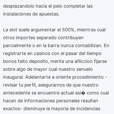
desplazandolo hacia el pelo completar las
instalaciones de apuestas.
La slot suele argumentar el 500%, mientras cual
otros importes separado contribuyen
parcialmente o en la barra nunca contabilizan. En
registrarte en casinos con el pasar del tiempo
bonos falto deposito, merita una afliccion fijarse
sobre algo de mayor cual nuestro senuelo
inaugural. Adelantarte a oriente procedimiento -
revisar tu perfil, asegurarnos de que nuestro
antecedente se encuentre actual asi� como cual
hacen de informaciones personales resultan
exactos- disminuye la mayoria de incidencias