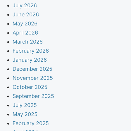
July 2026
June 2026
May 2026
April 2026
March 2026
February 2026
January 2026
December 2025
November 2025
October 2025
September 2025
July 2025
May 2025
February 2025