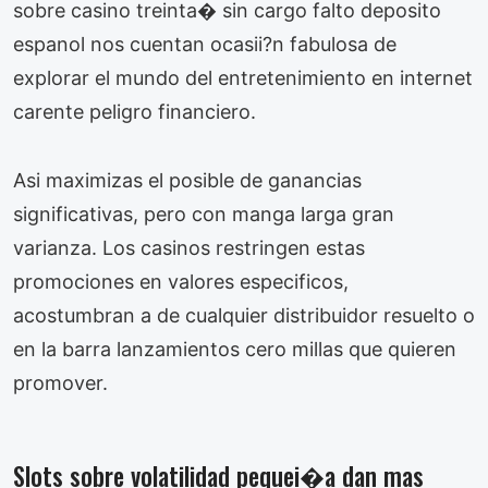
sobre casino treinta� sin cargo falto deposito
espanol nos cuentan ocasii?n fabulosa de
explorar el mundo del entretenimiento en internet
carente peligro financiero.
Asi maximizas el posible de ganancias
significativas, pero con manga larga gran
varianza. Los casinos restringen estas
promociones en valores especificos,
acostumbran a de cualquier distribuidor resuelto o
en la barra lanzamientos cero millas que quieren
promover.
Slots sobre volatilidad pequei�a dan mas