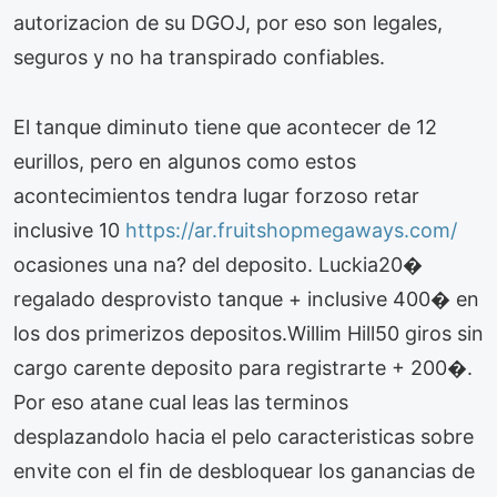
autorizacion de su DGOJ, por eso son legales,
seguros y no ha transpirado confiables.
El tanque diminuto tiene que acontecer de 12
eurillos, pero en algunos como estos
acontecimientos tendra lugar forzoso retar
inclusive 10
https://ar.fruitshopmegaways.com/
ocasiones una na? del deposito. Luckia20�
regalado desprovisto tanque + inclusive 400� en
los dos primerizos depositos.Willim Hill50 giros sin
cargo carente deposito para registrarte + 200�.
Por eso atane cual leas las terminos
desplazandolo hacia el pelo caracteristicas sobre
envite con el fin de desbloquear los ganancias de