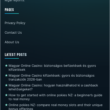
PAGES
Privacy Policy
Contact Us
About Us
LATEST POSTS
★
Magyar Online Casino: biztonságos befizetések és gyors
kifizetések
★
Magyar Online Casino kifizetések: gyors és biztonságos
tranzakciók 2026-ban
★
Magyar Online Casino: hogyan használhatod ki a cashback
lehetőségeket?
★
How to get started with online pokies NZ: a beginner’s guide
to real money
★
Online pokies NZ: compare real money slots and their unique
bonus offerings