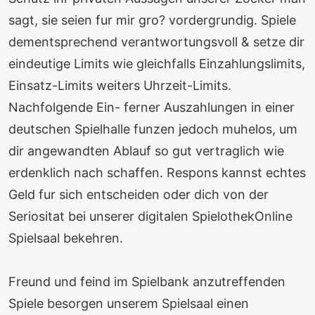
sagt, sie seien fur mir gro? vordergrundig. Spiele
dementsprechend verantwortungsvoll & setze dir
eindeutige Limits wie gleichfalls Einzahlungslimits,
Einsatz-Limits weiters Uhrzeit-Limits.
Nachfolgende Ein- ferner Auszahlungen in einer
deutschen Spielhalle funzen jedoch muhelos, um
dir angewandten Ablauf so gut vertraglich wie
erdenklich nach schaffen. Respons kannst echtes
Geld fur sich entscheiden oder dich von der
Seriositat bei unserer digitalen SpielothekOnline
Spielsaal bekehren.
Freund und feind im Spielbank anzutreffenden
Spiele besorgen unserem Spielsaal einen