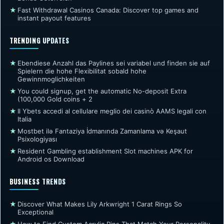
★
Fast Withdrawal Casinos Canada: Discover top games and
instant payout features
TRENDING UPDATES
★
Ebendiese Anzahl das Paylines sei variabel und finden sie auf
Spielern die hohe Flexibilitat sobald hohe
Gewinnmoglichkeiten
★
You could signup, get the automatic No-deposit Extra
(100,000 Gold coins + 2
★
Il Ybets accedi al cellulare meglio dei casinò AAMS legali con
Italia
★
Mostbet ilə Fantaziya İdmanında Zamanlama və Keşaut
Psixologiyası
★
Resident Gambling establishment Slot machines APK for
Android os Download
BUSINESS TRENDS
★
Discover What Makes Lily Arkwright 1 Carat Rings So
Exceptional