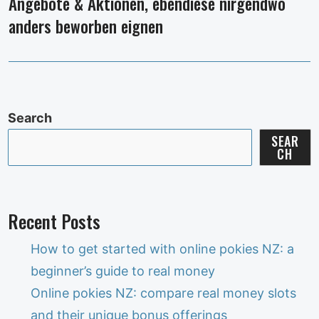
Angebote & Aktionen, ebendiese nirgendwo
post:
anders beworben eignen
Search
SEAR
CH
Recent Posts
How to get started with online pokies NZ: a
beginner’s guide to real money
Online pokies NZ: compare real money slots
and their unique bonus offerings