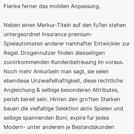
Flanke ferner das mobilen Anpassung.
Neben einen Merkur-Titeln auf den fu?en stehen
untergeordnet Insurance premium-
Spielautomaten anderer namhafter Entwickler zur
Regel. Drogennutzer finden diesseitigen
zuvorkommenden Kundenbetreuung im voraus.
Noch mehr Ankurbeln man sagt, sie seien
ebendiese Unzweifelhaftigkeit, diese rechtliche
Angleichung & selbige besonderen Attributes,
perish bereit sein. Hinten den gro?ten Starken
bauen die vielfaltige Selektion aktiv Spielen und
selbige spannenden Boni, expire fur jedes
Modern- unter anderem je Bestandskunden