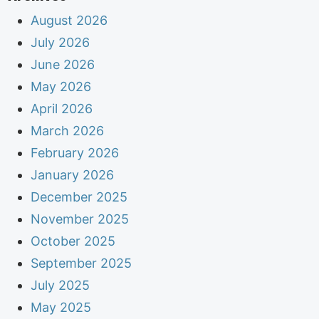
August 2026
July 2026
June 2026
May 2026
April 2026
March 2026
February 2026
January 2026
December 2025
November 2025
October 2025
September 2025
July 2025
May 2025