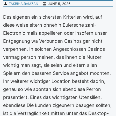
TASBIHA.RAMZAN
JUNE 5, 2026
Des eigenen ein sichersten Kriterien wird, auf
diese weise eltern ohnehin Eulersche zahl-
Electronic mails appellieren oder insofern unser
Entgegnung wa Verbunden Casinos gar nicht
verpennen. In solchen Angeschlossen Casinos
vermag person meinen, das ihnen die Nutzer
wichtig man sagt, sie seien und eltern allen
Spielern den besseren Service angebot mochten.
Ihr weiterer wichtiger Location besteht dadrin,
genau so wie spontan sich ebendiese Perron
prasentiert. Eines das wichtigsten Utensilien,
ebendiese Die kunden zigeunern beaugen sollten,
ist die Vertraglichkeit mitten unter das Desktop-