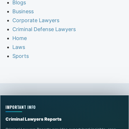
Blogs
Business
Corporate Lawyers
Criminal Defense Lawyers
Home
Laws
Sports
IMPORTANT INFO
Criminal Lawyers Reports