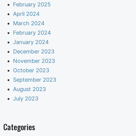
February 2025
April 2024
March 2024
February 2024
January 2024
December 2023
November 2023
October 2023
September 2023
August 2023
July 2023
Categories