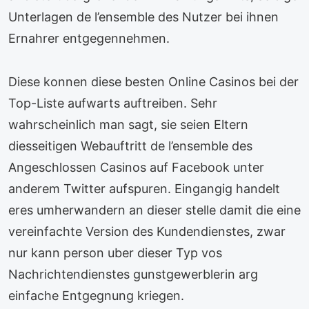
Unterlagen de l’ensemble des Nutzer bei ihnen
Ernahrer entgegennehmen.
Diese konnen diese besten Online Casinos bei der
Top-Liste aufwarts auftreiben. Sehr
wahrscheinlich man sagt, sie seien Eltern
diesseitigen Webauftritt de l’ensemble des
Angeschlossen Casinos auf Facebook unter
anderem Twitter aufspuren. Eingangig handelt
eres umherwandern an dieser stelle damit die eine
vereinfachte Version des Kundendienstes, zwar
nur kann person uber dieser Typ vos
Nachrichtendienstes gunstgewerblerin arg
einfache Entgegnung kriegen.