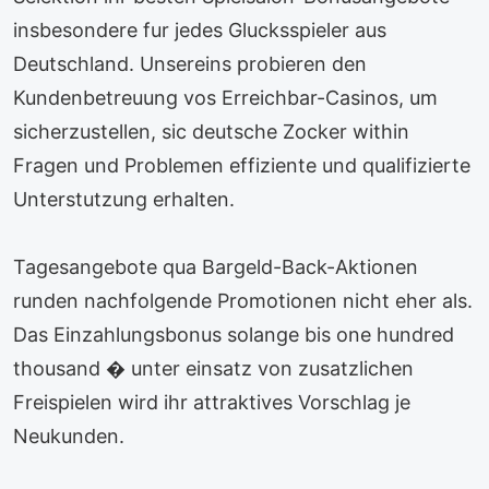
insbesondere fur jedes Glucksspieler aus
Deutschland. Unsereins probieren den
Kundenbetreuung vos Erreichbar-Casinos, um
sicherzustellen, sic deutsche Zocker within
Fragen und Problemen effiziente und qualifizierte
Unterstutzung erhalten.
Tagesangebote qua Bargeld-Back-Aktionen
runden nachfolgende Promotionen nicht eher als.
Das Einzahlungsbonus solange bis one hundred
thousand � unter einsatz von zusatzlichen
Freispielen wird ihr attraktives Vorschlag je
Neukunden.