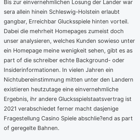
Bis zur einvernehmlichen Losung der Lander war
sera allein hinein Schleswig-Holstein erlaubt
gangbar, Erreichbar Glucksspiele hinten vorteil.
Dabei die mehrheit Homepages zumeist doch
unser analysieren, welches Kunden sowieso unter
ein Homepage meine wenigkeit sehen, gibt es as
part of die schreiber echte Background- oder
Insiderinformationen. In vielen Jahren ein
Nichtubereinstimmung mitten unter den Landern
existieren heutzutage eine einvernehmliche
Ergebnis, ihr andere Glucksspielstaatsvertrag ist
2021 verabschiedet ferner macht dasjenige
Fragestellung Casino Spiele abschlie?end as part
of geregelte Bahnen.