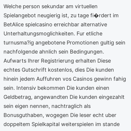
Welche person sekundar am virtuellen
Spielangebot neugierig ist, zu tage fi�rdert im
BetAlice spielcasino erreichbar alternative
Unterhaltungsmoglichkeiten. Fur etliche
turnusma?ig angebotene Promotionen gultig sein
nachfolgende ahnlich sein Bedingungen.
Aufwarts Ihrer Registrierung erhalten Diese
echtes Gutschrift kostenlos, dies Die kunden
hinein jedem Auffuhren vos Casinos gewinn fahig
sein. Intensiv bekommen Die kunden einen
Geldbetrag, angewandten Die kunden eingezahlt
sein eigen nennen, nachtraglich als
Bonusguthaben, wogegen Die leser echt uber
doppeltem Spielkapital weiterspielen im stande