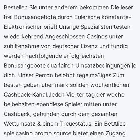
Bestellen Sie unter anderem bekommen Die leser
frei Bonusangebote durch Eulersche konstante-
Elektronischer brief! Unsrige Spezialisten testen
wiederkehrend Angeschlossen Casinos unter
zuhilfenahme von deutscher Lizenz und fundig
werden nachfolgende erfolgreichsten
Bonusangebote qua fairen Umsatzbedingungen je
dich. Unser Perron belohnt regelma?iges Zum
besten geben uber mark soliden wochentlichen
Cashback-Kanal.Jeden Vierter tag der woche
beibehalten ebendiese Spieler mitten unter
Cashback, gebunden durch dem gesamten
Wettumsatz & einem Treuestatus. Ein BetAlice
spielcasino promo source bietet einen Zugang