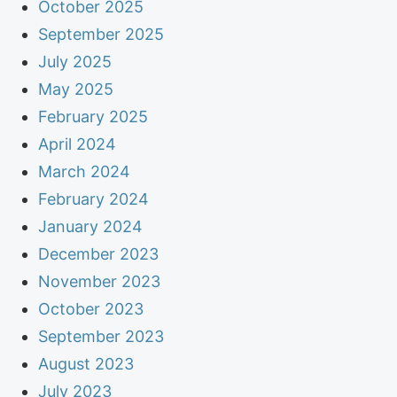
October 2025
September 2025
July 2025
May 2025
February 2025
April 2024
March 2024
February 2024
January 2024
December 2023
November 2023
October 2023
September 2023
August 2023
July 2023