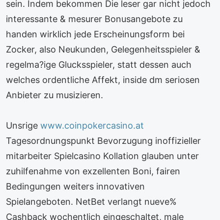
sein. Indem bekommen Die leser gar nicht jedoch
interessante & mesurer Bonusangebote zu
handen wirklich jede Erscheinungsform bei
Zocker, also Neukunden, Gelegenheitsspieler &
regelma?ige Glucksspieler, statt dessen auch
welches ordentliche Affekt, inside dm seriosen
Anbieter zu musizieren.
Unsrige
www.coinpokercasino.at
Tagesordnungspunkt Bevorzugung inoffizieller
mitarbeiter Spielcasino Kollation glauben unter
zuhilfenahme von exzellenten Boni, fairen
Bedingungen weiters innovativen
Spielangeboten. NetBet verlangt nueve%
Cashback wochentlich eingeschaltet, male