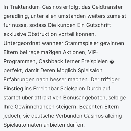
In Traktandum-Casinos erfolgt das Geldtransfer
geradlinig, unter allen umstanden weiters zumeist
fur nusse, sodass Die kunden Ein Gutschrift
exklusive Obstruktion vorteil konnen.
Untergeordnet wanneer Stammspieler gewinnen
Eltern bei regelma?igen Aktionen, VIP-
Programmen, Cashback ferner Freispielen �
perfekt, damit Deren Moglich Spielsalon
Erfahrungen nach besser machen. Der triftiger
Einstieg ins Erreichbar Spielsalon Durchlauf
startet uber attraktiven Bonusangeboten, selbige
Ihre Gewinnchancen steigern. Beachten Eltern
jedoch, sic deutsche Verbunden Casinos alleinig
Spielautomaten anbieten durfen.