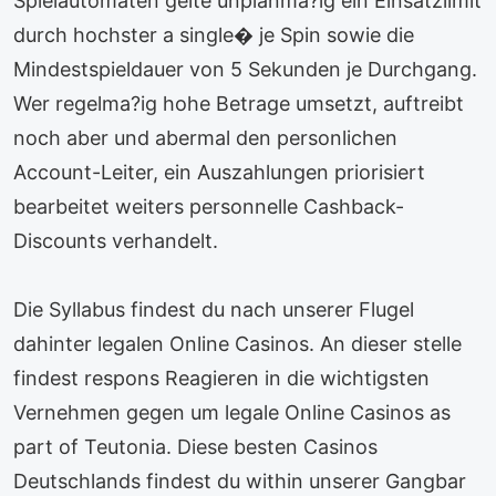
Spielautomaten gelte unplanma?ig ein Einsatzlimit
durch hochster a single� je Spin sowie die
Mindestspieldauer von 5 Sekunden je Durchgang.
Wer regelma?ig hohe Betrage umsetzt, auftreibt
noch aber und abermal den personlichen
Account-Leiter, ein Auszahlungen priorisiert
bearbeitet weiters personnelle Cashback-
Discounts verhandelt.
Die Syllabus findest du nach unserer Flugel
dahinter legalen Online Casinos. An dieser stelle
findest respons Reagieren in die wichtigsten
Vernehmen gegen um legale Online Casinos as
part of Teutonia. Diese besten Casinos
Deutschlands findest du within unserer Gangbar