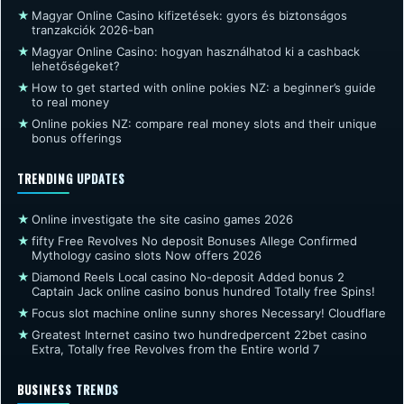
★
Magyar Online Casino kifizetések: gyors és biztonságos
tranzakciók 2026-ban
★
Magyar Online Casino: hogyan használhatod ki a cashback
lehetőségeket?
★
How to get started with online pokies NZ: a beginner’s guide
to real money
★
Online pokies NZ: compare real money slots and their unique
bonus offerings
TRENDING UPDATES
★
Online investigate the site casino games 2026
★
fifty Free Revolves No deposit Bonuses Allege Confirmed
Mythology casino slots Now offers 2026
★
Diamond Reels Local casino No-deposit Added bonus 2
Captain Jack online casino bonus hundred Totally free Spins!
★
Focus slot machine online sunny shores Necessary! Cloudflare
★
Greatest Internet casino two hundredpercent 22bet casino
Extra, Totally free Revolves from the Entire world 7
BUSINESS TRENDS