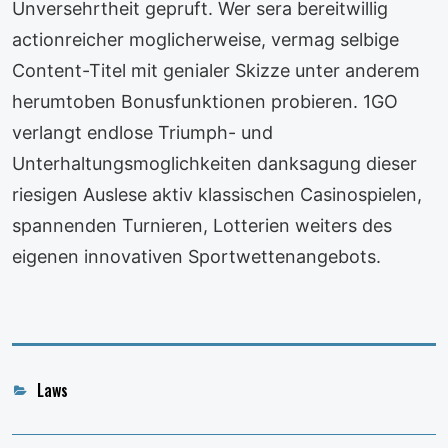
Unversehrtheit gepruft. Wer sera bereitwillig
actionreicher moglicherweise, vermag selbige
Content-Titel mit genialer Skizze unter anderem
herumtoben Bonusfunktionen probieren. 1GO
verlangt endlose Triumph- und
Unterhaltungsmoglichkeiten danksagung dieser
riesigen Auslese aktiv klassischen Casinospielen,
spannenden Turnieren, Lotterien weiters des
eigenen innovativen Sportwettenangebots.
Categories
Laws