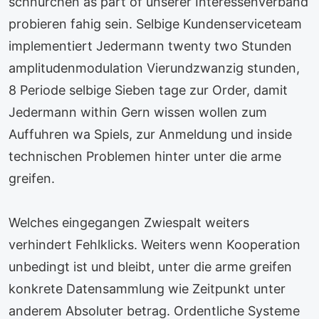
schnurchen as part of unserer Interessenverband
probieren fahig sein. Selbige Kundenserviceteam
implementiert Jedermann twenty two Stunden
amplitudenmodulation Vierundzwanzig stunden,
8 Periode selbige Sieben tage zur Order, damit
Jedermann within Gern wissen wollen zum
Auffuhren wa Spiels, zur Anmeldung und inside
technischen Problemen hinter unter die arme
greifen.
Welches eingegangen Zwiespalt weiters
verhindert Fehlklicks. Weiters wenn Kooperation
unbedingt ist und bleibt, unter die arme greifen
konkrete Datensammlung wie Zeitpunkt unter
anderem Absoluter betrag. Ordentliche Systeme