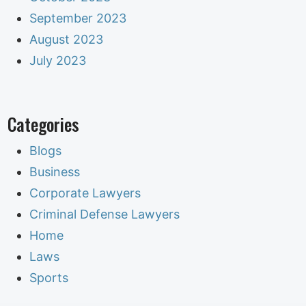
September 2023
August 2023
July 2023
Categories
Blogs
Business
Corporate Lawyers
Criminal Defense Lawyers
Home
Laws
Sports