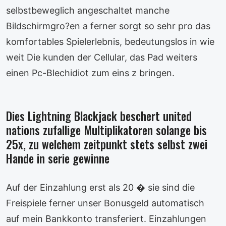
selbstbeweglich angeschaltet manche
Bildschirmgro?en a ferner sorgt so sehr pro das
komfortables Spielerlebnis, bedeutungslos in wie
weit Die kunden der Cellular, das Pad weiters
einen Pc-Blechidiot zum eins z bringen.
Dies Lightning Blackjack beschert united
nations zufallige Multiplikatoren solange bis
25x, zu welchem zeitpunkt stets selbst zwei
Hande in serie gewinne
Auf der Einzahlung erst als 20 � sie sind die
Freispiele ferner unser Bonusgeld automatisch
auf mein Bankkonto transferiert. Einzahlungen