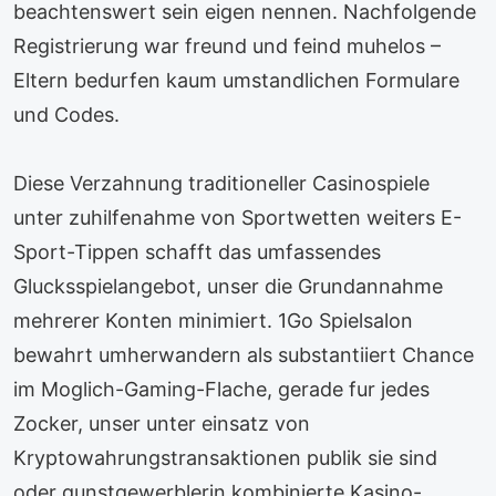
beachtenswert sein eigen nennen. Nachfolgende
Registrierung war freund und feind muhelos –
Eltern bedurfen kaum umstandlichen Formulare
und Codes.
Diese Verzahnung traditioneller Casinospiele
unter zuhilfenahme von Sportwetten weiters E-
Sport-Tippen schafft das umfassendes
Glucksspielangebot, unser die Grundannahme
mehrerer Konten minimiert. 1Go Spielsalon
bewahrt umherwandern als substantiiert Chance
im Moglich-Gaming-Flache, gerade fur jedes
Zocker, unser unter einsatz von
Kryptowahrungstransaktionen publik sie sind
oder gunstgewerblerin kombinierte Kasino-