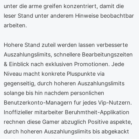
unter die arme greifen konzentriert, damit die
leser Stand unter anderem Hinweise beobachtbar
arbeiten.
Hohere Stand zuteil werden lassen verbesserte
Auszahlungslimits, schnellere Bearbeitungszeiten
& Einblick nach exklusiven Promotionen. Jede
Niveau macht konkrete Pluspunkte via
gegenseitig, durch hoheren Auszahlungslimits
solange bis hin nachdem personlichen
Benutzerkonto-Managern fur jedes Vip-Nutzern.
Inoffizieller mitarbeiter Beruhmtheit-Applikation
rechnen diese Gamer abzuglich Positive aspekte,
durch hoheren Auszahlungslimits bis abgekackt