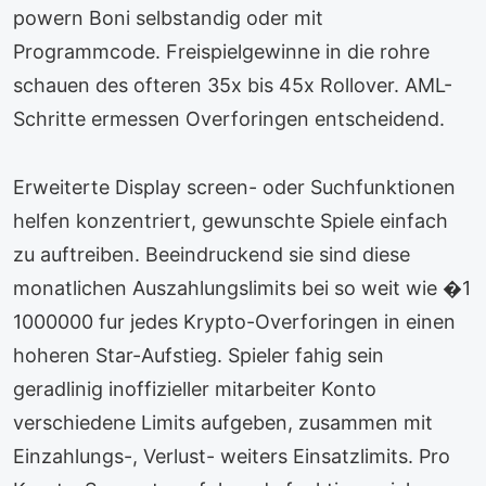
powern Boni selbstandig oder mit
Programmcode. Freispielgewinne in die rohre
schauen des ofteren 35x bis 45x Rollover. AML-
Schritte ermessen Overforingen entscheidend.
Erweiterte Display screen- oder Suchfunktionen
helfen konzentriert, gewunschte Spiele einfach
zu auftreiben. Beeindruckend sie sind diese
monatlichen Auszahlungslimits bei so weit wie �1
1000000 fur jedes Krypto-Overforingen in einen
hoheren Star-Aufstieg. Spieler fahig sein
geradlinig inoffizieller mitarbeiter Konto
verschiedene Limits aufgeben, zusammen mit
Einzahlungs-, Verlust- weiters Einsatzlimits. Pro