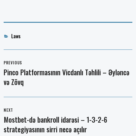
Categories
Laws
Post
navigation
PREVIOUS
Pinco Platformasının Vicdanlı Təhlili – Əyləncə
Previous
və Zövq
post:
NEXT
Mostbet-də bankroll idarəsi – 1-3-2-6
Next
strategiyasının sirri necə açılır
post: