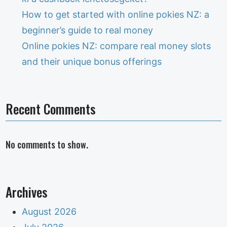
How to get started with online pokies NZ: a
beginner’s guide to real money
Online pokies NZ: compare real money slots
and their unique bonus offerings
Recent Comments
No comments to show.
Archives
August 2026