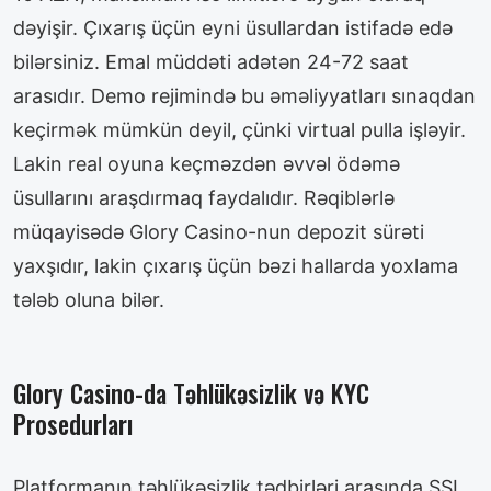
dəyişir. Çıxarış üçün eyni üsullardan istifadə edə
bilərsiniz. Emal müddəti adətən 24-72 saat
arasıdır. Demo rejimində bu əməliyyatları sınaqdan
keçirmək mümkün deyil, çünki virtual pulla işləyir.
Lakin real oyuna keçməzdən əvvəl ödəmə
üsullarını araşdırmaq faydalıdır. Rəqiblərlə
müqayisədə Glory Casino-nun depozit sürəti
yaxşıdır, lakin çıxarış üçün bəzi hallarda yoxlama
tələb oluna bilər.
Glory Casino-da Təhlükəsizlik və KYC
Prosedurları
Platformanın təhlükəsizlik tədbirləri arasında SSL