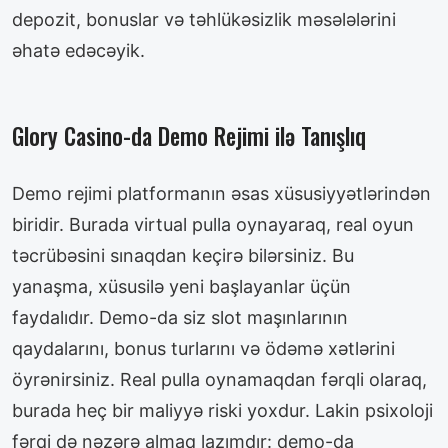
depozit, bonuslar və təhlükəsizlik məsələlərini
əhatə edəcəyik.
Glory Casino-da Demo Rejimi ilə Tanışlıq
Demo rejimi platformanın əsas xüsusiyyətlərindən
biridir. Burada virtual pulla oynayaraq, real oyun
təcrübəsini sınaqdan keçirə bilərsiniz. Bu
yanaşma, xüsusilə yeni başlayanlar üçün
faydalıdır. Demo-da siz slot maşınlarının
qaydalarını, bonus turlarını və ödəmə xətlərini
öyrənirsiniz. Real pulla oynamaqdan fərqli olaraq,
burada heç bir maliyyə riski yoxdur. Lakin psixoloji
fərqi də nəzərə almaq lazımdır: demo-da