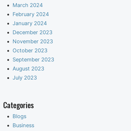
March 2024
February 2024
January 2024
December 2023
November 2023
October 2023
September 2023
August 2023
July 2023
Categories
Blogs
Business