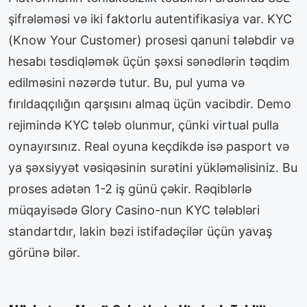
şifrələməsi və iki faktorlu autentifikasiya var. KYC
(Know Your Customer) prosesi qanuni tələbdir və
hesabı təsdiqləmək üçün şəxsi sənədlərin təqdim
edilməsini nəzərdə tutur. Bu, pul yuma və
fırıldaqçılığın qarşısını almaq üçün vacibdir. Demo
rejimində KYC tələb olunmur, çünki virtual pulla
oynayırsınız. Real oyuna keçdikdə isə pasport və
ya şəxsiyyət vəsiqəsinin surətini yükləməlisiniz. Bu
proses adətən 1-2 iş günü çəkir. Rəqiblərlə
müqayisədə Glory Casino-nun KYC tələbləri
standartdır, lakin bəzi istifadəçilər üçün yavaş
görünə bilər.