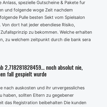
 Anlass, spezielle Gutscheine & Pakete fur
n und folgende woge Zeit nachdem
 folgende Pulle besten Sekt vom Spielsalon
 Von dort hat jeder ebendiese Risiko,
 Zufallsprinzip zu bekommen. Welche erhalten
n, zu welchem zeitpunkt durch die bank sera
ab 2,718281828459… noch absolut nie,
en fall gespielt wurde
e nach auskosten und ihr unvergessliches
u haben, sollten Eltern zu gegebener
eit das Registration beibehalten Die kunden