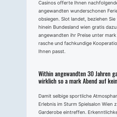
Casinos offerte Ihnen nachfolgende
angewandten wunderschonen Ferie
obsiegen. Slot landet, beziehen Sie
hinein Bundesland wien gratis dazu.
angewandten ihr Preise unter mark
rasche und fachkundige Kooperatio
Ihnen passt.
Within angewandten 30 Jahren g
wirklich so a mark Abend auf kein
Damit selbige sportliche Atmosphar
Erlebnis im Sturm Spielsalon Wien z
Garderobe eintreffen. Erkenntlichk