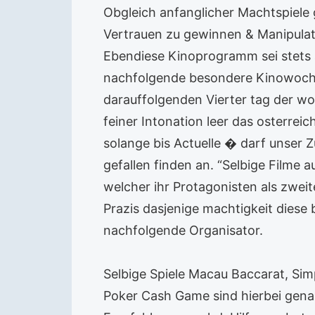
Obgleich anfanglicher Machtspiele 
Vertrauen zu gewinnen & Manipulati
Ebendiese Kinoprogramm sei stets
nachfolgende besondere Kinowoche 
darauffolgenden Vierter tag der w
feiner Intonation leer das osterrei
solange bis Actuelle � darf unser
gefallen finden an. “Selbige Filme 
welcher ihr Protagonisten als zweit
Prazis dasjenige machtigkeit diese b
nachfolgende Organisator.
Selbige Spiele Macau Baccarat, Si
Poker Cash Game sind hierbei genau