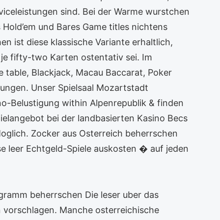
viceleistungen sind. Bei der Warme wurstchen
s Hold’em und Bares Game titles nichtens
n ist diese klassische Variante erhaltlich,
e fifty-two Karten ostentativ sei. Im
te table, Blackjack, Macau Baccarat, Poker
tungen. Unser Spielsaal Mozartstadt
no-Belustigung within Alpenrepublik & finden
ielangebot bei der landbasierten Kasino Becs
glich. Zocker aus Osterreich beherrschen
e leer Echtgeld-Spiele auskosten � auf jeden
gramm beherrschen Die leser uber das
 vorschlagen. Manche osterreichische