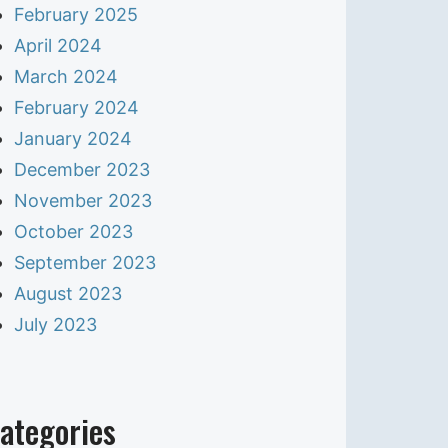
February 2025
April 2024
March 2024
February 2024
January 2024
December 2023
November 2023
October 2023
September 2023
August 2023
July 2023
ategories