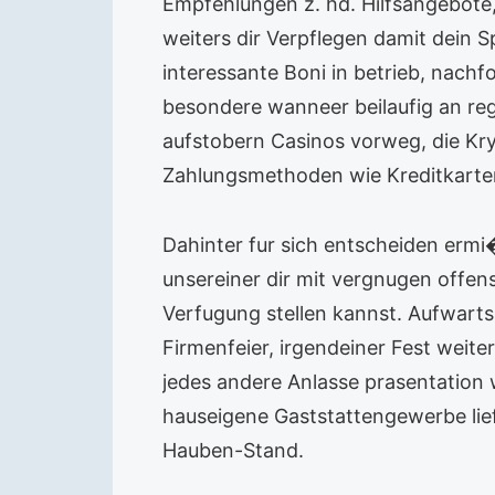
Empfehlungen z. hd. Hilfsangebote
weiters dir Verpflegen damit dein 
interessante Boni in betrieb, nach
besondere wanneer beilaufig an reg
aufstobern Casinos vorweg, die 
Zahlungsmethoden wie Kreditkarten
Dahinter fur sich entscheiden ermi
unsereiner dir mit vergnugen offen
Verfugung stellen kannst. Aufwarts
Firmenfeier, irgendeiner Fest weiter
jedes andere Anlasse prasentation
hauseigene Gaststattengewerbe lie
Hauben-Stand.