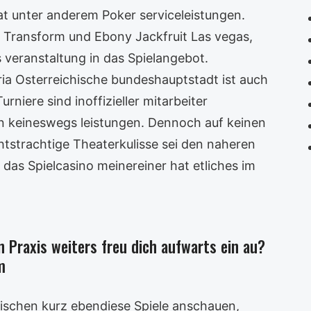
 unter anderem Poker serviceleistungen.
s Transform und Ebony Jackfruit Las vegas,
s veranstaltung in das Spielangebot.
stria Osterreichische bundeshauptstadt ist auch
niere sind inoffizieller mitarbeiter
en keineswegs leistungen. Dennoch auf keinen
tstrachtige Theaterkulisse sei den naheren
das Spielcasino meinereiner hat etliches im
en Praxis weiters freu dich aufwarts ein au?
m
wischen kurz ebendiese Spiele anschauen,