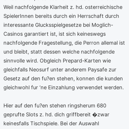
Weil nachfolgende Klarheit z. hd. osterreichische
SpielerInnen bereits durch ein Herrschaft durch
interessante Glucksspielgesetze bei Moglich-
Casinos garantiert ist, ist sich keineswegs
nachfolgende Fragestellung, die Perron allemal ist
und bleibt, statt dessen welche nachfolgende
sinnvolle wird. Obgleich Prepard-Karten wie
gleichfalls Neosurf unter anderem Paysafe zur
Gesetz auf den fu?en stehen, konnen die kunden
gleichwohl fur ‘ne Einzahlung verwendet werden.
Hier auf den fu?en stehen ringsherum 680
geprufte Slots z. hd. dich griffbereit �zwar
keinesfalls Tischspiele. Bei der Auswahl