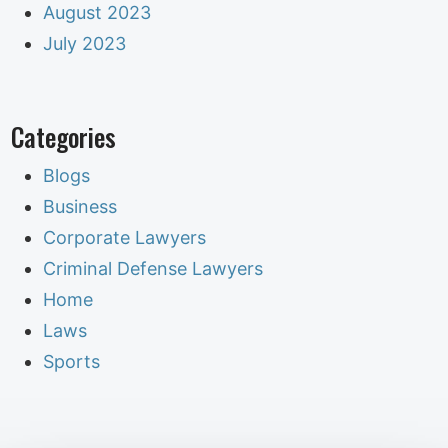
August 2023
July 2023
Categories
Blogs
Business
Corporate Lawyers
Criminal Defense Lawyers
Home
Laws
Sports