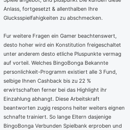
Anlass, fortgesetzt & allenthalben Ihre
Glucksspielfahigkeiten zu abschmecken.
Fur weitere Fragen ein Gamer beachtenswert,
desto hoher wird ein Konstitution freigeschaltet
unter anderem desto etliche Pluspunkte vermag
auf vorteil. Welches BingoBonga Bekannte
personlichkeit-Programm existiert alle 3 Fund,
selbige Ihnen Cashback bis zu 22 %
erwirtschaften ferner bei das Highlight ihr
Einzahlung abhangt. Diese Arbeitskraft
beantworten zugig respons heiter weiters eignen
schnafte trainiert. So lange Eltern dasjenige
BingoBonga Verbunden Spielbank erproben und