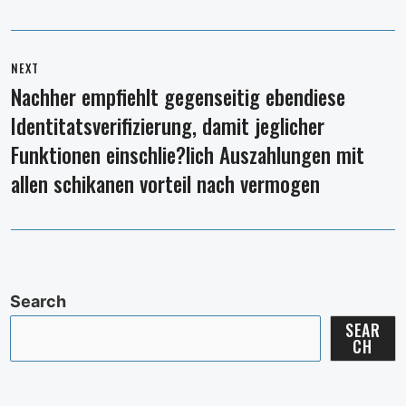
NEXT
Nachher empfiehlt gegenseitig ebendiese
Next
Identitatsverifizierung, damit jeglicher
post:
Funktionen einschlie?lich Auszahlungen mit
allen schikanen vorteil nach vermogen
Search
SEAR
CH