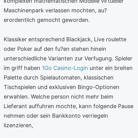
komplexen mathematischen Modelle virtueller
Maschinenpark verlassen mochten, au?
erordentlich gemocht geworden.
Klassiker entsprechend Blackjack, Live roulette
oder Poker auf den fu?en stehen hinein
unterschiedliche Varianten zur Verfugung. Spieler
im griff haben
1Go Casino-Login
unter ein breiten
Palette durch Spielautomaten, klassischen
Tischspielen und exklusiven Bingo-Optionen
erwahlen. Welche person nicht mehr beim
Lieferant auffuhren mochte, kann folgende Pause
nehmen oder sein Bankkonto verriegeln
lizenzieren,