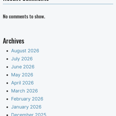
No comments to show.
Archives
August 2026
July 2026
June 2026
May 2026
April 2026
March 2026
February 2026
January 2026
December 2025