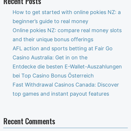
Recent Posts
How to get started with online pokies NZ: a
beginner’s guide to real money
Online pokies NZ: compare real money slots
and their unique bonus offerings
AFL action and sports betting at Fair Go
Casino Australia: Get in on the
Entdecke die besten E-Wallet-Auszahlungen
bei Top Casino Bonus Österreich
Fast Withdrawal Casinos Canada: Discover
top games and instant payout features
Recent Comments