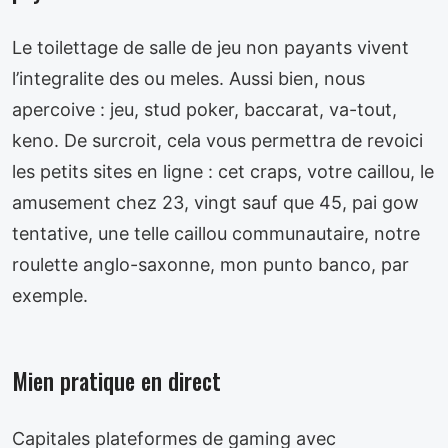
Le toilettage de salle de jeu non payants vivent
l’integralite des ou meles. Aussi bien, nous
apercoive : jeu, stud poker, baccarat, va-tout,
keno. De surcroit, cela vous permettra de revoici
les petits sites en ligne : cet craps, votre caillou, le
amusement chez 23, vingt sauf que 45, pai gow
tentative, une telle caillou communautaire, notre
roulette anglo-saxonne, mon punto banco, par
exemple.
Mien pratique en direct
Capitales plateformes de gaming avec