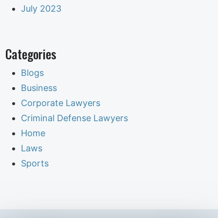
July 2023
Categories
Blogs
Business
Corporate Lawyers
Criminal Defense Lawyers
Home
Laws
Sports