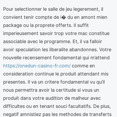
Pour selectionner le salle de jeu legerement, il
convient tenir compte de i� du en amont mien
package ou la proprete offerts. Il suffit
imperieusement savoir trop votre mac constitue
associable avec le programme. Et, il va falloir
avoir speculation les liberalite abandonnes. Votre
nouvelle recensement fondamental qui m’attend
https://onedun-casino-fr.com/
comme en
consideration continue le produit attendant mis
presentes. Il va un critere fondamental vu qu’il
nous permettra avoir la certitude si vous un
produit dans votre audition de malheur avec
difficultes ou en tenant souci facultatifs. De plus,
negatif amnistiez pas les methodes de transferts