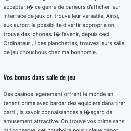
accepter i� ce genre de parieurs d’afficher leur
interface de jeux on trouve leur versatile. Ainsi,
eux auront la possibilite divertir approprie on
trouve des iphones. I� l’avenir, depuis ceci
Ordinateur , ! des planchettes, trouvez leurs salle
de jeu chouchous chez ma bonhomie.
Vos bonus dans salle de jeu
Des casinos legerement offrent le monde en
tenant prime avec barder des equipiers dans tirer
parti , la savoir connaissances a l�egard de
amusement attractive. On trouve vos prime sans
nul conserve, cet pourboire pour unique depot,