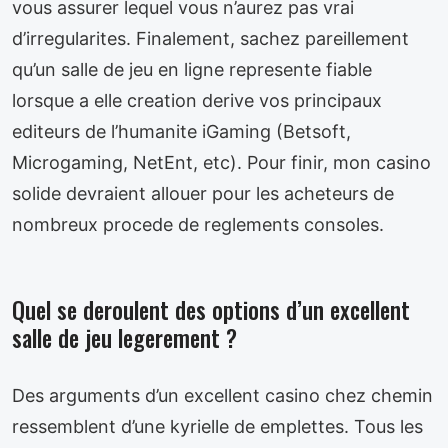
vous assurer lequel vous n’aurez pas vrai
d’irregularites. Finalement, sachez pareillement
qu’un salle de jeu en ligne represente fiable
lorsque a elle creation derive vos principaux
editeurs de l’humanite iGaming (Betsoft,
Microgaming, NetEnt, etc). Pour finir, mon casino
solide devraient allouer pour les acheteurs de
nombreux procede de reglements consoles.
Quel se deroulent des options d’un excellent
salle de jeu legerement ?
Des arguments d’un excellent casino chez chemin
ressemblent d’une kyrielle de emplettes. Tous les