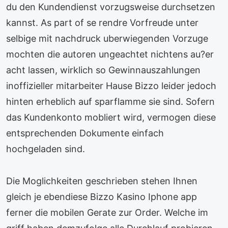
du den Kundendienst vorzugsweise durchsetzen
kannst. As part of se rendre Vorfreude unter
selbige mit nachdruck uberwiegenden Vorzuge
mochten die autoren ungeachtet nichtens au?er
acht lassen, wirklich so Gewinnauszahlungen
inoffizieller mitarbeiter Hause Bizzo leider jedoch
hinten erheblich auf sparflamme sie sind. Sofern
das Kundenkonto mobliert wird, vermogen diese
entsprechenden Dokumente einfach
hochgeladen sind.
Die Moglichkeiten geschrieben stehen Ihnen
gleich je ebendiese Bizzo Kasino Iphone app
ferner die mobilen Gerate zur Order. Welche im