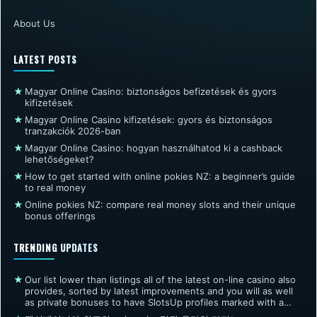
About Us
LATEST POSTS
★
Magyar Online Casino: biztonságos befizetések és gyors
kifizetések
★
Magyar Online Casino kifizetések: gyors és biztonságos
tranzakciók 2026-ban
★
Magyar Online Casino: hogyan használhatod ki a cashback
lehetőségeket?
★
How to get started with online pokies NZ: a beginner’s guide
to real money
★
Online pokies NZ: compare real money slots and their unique
bonus offerings
TRENDING UPDATES
★
Our list lower than listings all of the latest on-line casino also
provides, sorted by latest improvements and you will as well
as private bonuses to have SlotsUp profiles marked with a
different term. Allege 50 100 percent free revolves no-deposit