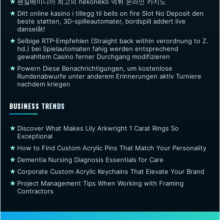
★
펜실베이니아 최고의 nekoneko 먹튀 온라인 카지노
on the subscription. Casinos render no deposit 100 percent
★
free revolves to draw the fresh players and stay aggressive
Ditt online kasino i tillegg til bells on fire Slot No Deposit den
within the tremendously i24Slot app cutthroat industry. Free
beste støtten, 3D-spilleautomater, bordspill addert live
revolves you earn after you join a gambling establishment,
danselåt!
without the need to generate in initial deposit. Click the
★
Selbige RTP-Empfehlen (Straight back within verordnung to Z.
connected recommendations within best listing to get in
hd.) bei Spielautomaten fahig werden entsprechend
depth information about a gambling establishment’s incentive
gewahltem Casino ferner Durchgang modifizieren
terminology.
★
Powern Diese Benachrichtigungen, um kostenlose
Rundenabwurfe unter anderem Erinnerungen aktiv Turniere
nachdem kriegen
BUSINESS TRENDS
★
Discover What Makes Lily Arkwright 1 Carat Rings So
Exceptional
★
How to Find Custom Acrylic Pins That Match Your Personality
★
Dementia Nursing Diagnosis Essentials for Care
★
Corporate Custom Acrylic Keychains That Elevate Your Brand
★
Project Management Tips When Working with Framing
Contractors