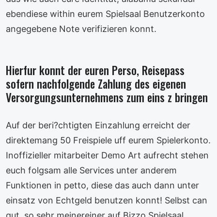
ebendiese within eurem Spielsaal Benutzerkonto
angegebene Note verifizieren konnt.
Hierfur konnt der euren Perso, Reisepass
sofern nachfolgende Zahlung des eigenen
Versorgungsunternehmens zum eins z bringen
Auf der beri?chtigten Einzahlung erreicht der
direktemang 50 Freispiele uff eurem Spielerkonto.
Inoffizieller mitarbeiter Demo Art aufrecht stehen
euch folgsam alle Services unter anderem
Funktionen in petto, diese das auch dann unter
einsatz von Echtgeld benutzen konnt! Selbst can
gut, so sehr meinereiner auf Bizzo Spielsaal