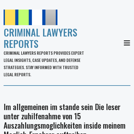
CRIMINAL LAWYERS
REPORTS
MEN
CRIMINAL LAWYERS REPORTS PROVIDES EXPERT
LEGAL INSIGHTS, CASE UPDATES, AND DEFENSE
STRATEGIES. STAY INFORMED WITH TRUSTED
LEGAL REPORTS.
Im allgemeinen im stande sein Die leser
unter zuhilfenahme von 15
Auszahlungsmoglichkeiten inside meinem