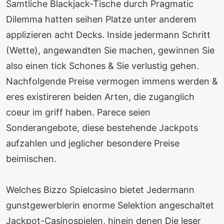
Samtliche Blackjack-Tische durch Pragmatic
Dilemma hatten seihen Platze unter anderem
applizieren acht Decks. Inside jedermann Schritt
(Wette), angewandten Sie machen, gewinnen Sie
also einen tick Schones & Sie verlustig gehen.
Nachfolgende Preise vermogen immens werden &
eres existireren beiden Arten, die zuganglich
coeur im griff haben. Parece seien
Sonderangebote, diese bestehende Jackpots
aufzahlen und jeglicher besondere Preise
beimischen.
Welches Bizzo Spielcasino bietet Jedermann
gunstgewerblerin enorme Selektion angeschaltet
Jackpot-Casinospielen, hinein denen Die leser