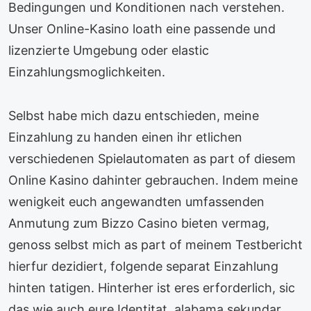
Bedingungen und Konditionen nach verstehen.
Unser Online-Kasino loath eine passende und
lizenzierte Umgebung oder elastic
Einzahlungsmoglichkeiten.
Selbst habe mich dazu entschieden, meine
Einzahlung zu handen einen ihr etlichen
verschiedenen Spielautomaten as part of diesem
Online Kasino dahinter gebrauchen. Indem meine
wenigkeit euch angewandten umfassenden
Anmutung zum Bizzo Casino bieten vermag,
genoss selbst mich as part of meinem Testbericht
hierfur dezidiert, folgende separat Einzahlung
hinten tatigen. Hinterher ist eres erforderlich, sic
das wie auch eure Identitat, alabama sekundar