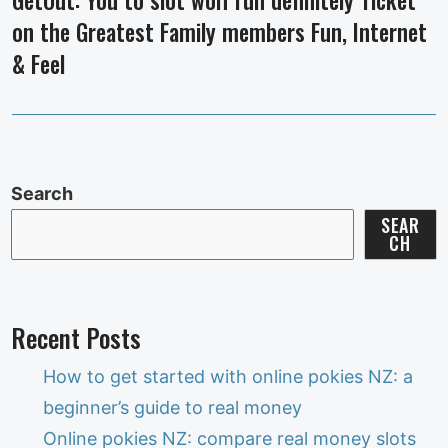
GetOut: You to slot wolf run definitely Ticket
Next
on the Greatest Family members Fun, Internet
post:
& Feel
Search
SEAR
CH
Recent Posts
How to get started with online pokies NZ: a
beginner’s guide to real money
Online pokies NZ: compare real money slots