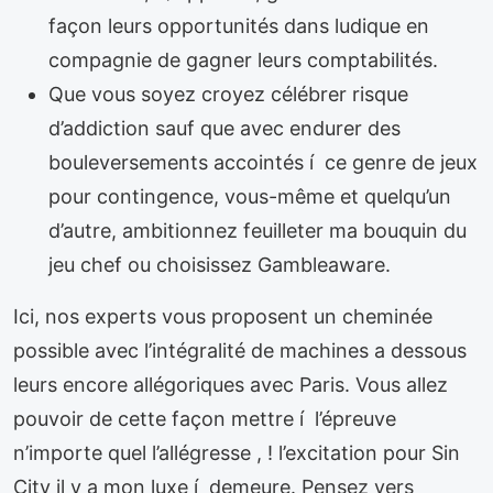
façon leurs opportunités dans ludique en
compagnie de gagner leurs comptabilités.
Que vous soyez croyez célébrer risque
d’addiction sauf que avec endurer des
bouleversements accointés í ce genre de jeux
pour contingence, vous-même et quelqu’un
d’autre, ambitionnez feuilleter ma bouquin du
jeu chef ou choisissez Gambleaware.
Ici, nos experts vous proposent un cheminée
possible avec l’intégralité de machines a dessous
leurs encore allégoriques avec Paris. Vous allez
pouvoir de cette façon mettre í l’épreuve
n’importe quel l’allégresse , ! l’excitation pour Sin
City il y a mon luxe í demeure. Pensez vers