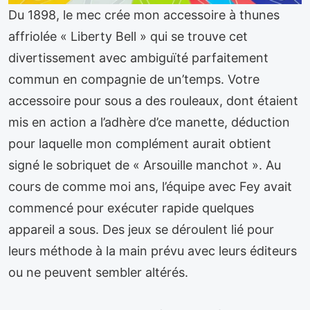
Du 1898, le mec crée mon accessoire à thunes
affriolée « Liberty Bell » qui se trouve cet
divertissement avec ambiguïté parfaitement
commun en compagnie de un’temps. Votre
accessoire pour sous a des rouleaux, dont étaient
mis en action a l’adhère d’ce manette, déduction
pour laquelle mon complément aurait obtient
signé le sobriquet de « Arsouille manchot ». Au
cours de comme moi ans, l’équipe avec Fey avait
commencé pour exécuter rapide quelques
appareil a sous. Des jeux se déroulent lié pour
leurs méthode à la main prévu avec leurs éditeurs
ou ne peuvent sembler altérés.