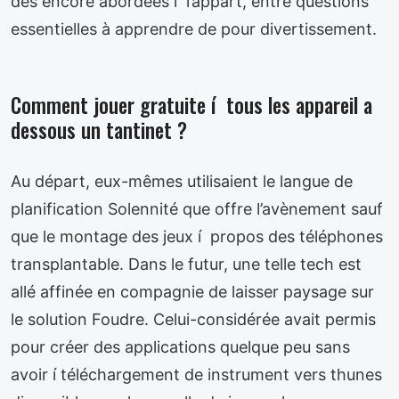
des encore abordées í l’appart, entre questions
essentielles à apprendre de pour divertissement.
Comment jouer gratuite í tous les appareil a
dessous un tantinet ?
Au départ, eux-mêmes utilisaient le langue de
planification Solennité que offre l’avènement sauf
que le montage des jeux í propos des téléphones
transplantable. Dans le futur, une telle tech est
allé affinée en compagnie de laisser paysage sur
le solution Foudre. Celui-considérée avait permis
pour créer des applications quelque peu sans
avoir í téléchargement de instrument vers thunes