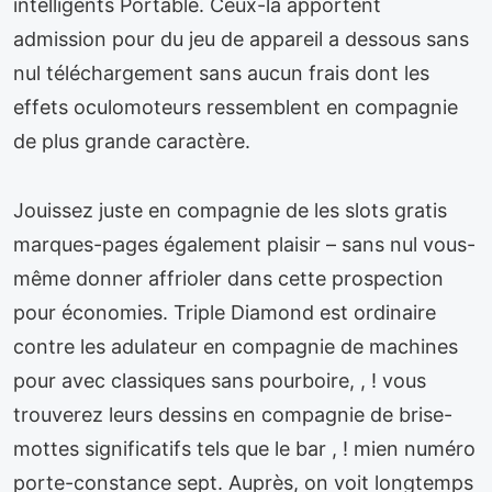
intelligents Portable. Ceux-là apportent
admission pour du jeu de appareil a dessous sans
nul téléchargement sans aucun frais dont les
effets oculomoteurs ressemblent en compagnie
de plus grande caractère.
Jouissez juste en compagnie de les slots gratis
marques-pages également plaisir – sans nul vous-
même donner affrioler dans cette prospection
pour économies. Triple Diamond est ordinaire
contre les adulateur en compagnie de machines
pour avec classiques sans pourboire, , ! vous
trouverez leurs dessins en compagnie de brise-
mottes significatifs tels que le bar , ! mien numéro
porte-constance sept. Auprès, on voit longtemps