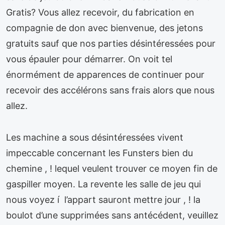
Gratis? Vous allez recevoir, du fabrication en
compagnie de don avec bienvenue, des jetons
gratuits sauf que nos parties désintéressées pour
vous épauler pour démarrer. On voit tel
énormément de apparences de continuer pour
recevoir des accélérons sans frais alors que nous
allez.
Les machine a sous désintéressées vivent
impeccable concernant les Funsters bien du
chemine , ! lequel veulent trouver ce moyen fin de
gaspiller moyen. La revente les salle de jeu qui
nous voyez í l’appart sauront mettre jour , ! la
boulot d’une supprimées sans antécédent, veuillez