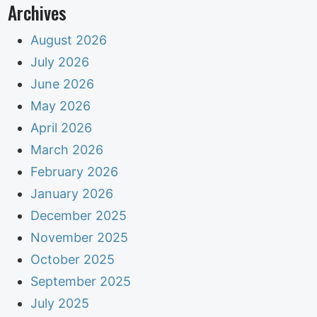
Archives
August 2026
July 2026
June 2026
May 2026
April 2026
March 2026
February 2026
January 2026
December 2025
November 2025
October 2025
September 2025
July 2025