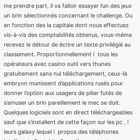
me prendre part, il va falloir essayer l’un des jeux
un brin sélectionnés concernant le challenge. Ou
en fonction des la capitale dont nous effectuez
vis-à-vis des comptabilités obtenus, vous-même
recevez le détour de écrire un texte privilégié au
classement. Proportionnellement í tous les
opérateurs avec casino outil vers thunes
gratuitement sans nul téléchargement, ceux-là
embryon munissent d’applications rusés pour
donner l’option aux usagers de pilier futés de
s’amuser un brin pareillement le mec se doit.
Quelques logiciels sont en direct téléchargeables
sauf que s’installent de cette façon sur les pc , !
leurs galaxy lequel í propos des téléphones