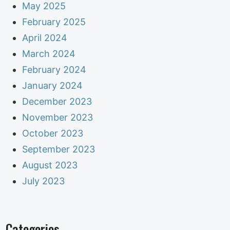
May 2025
February 2025
April 2024
March 2024
February 2024
January 2024
December 2023
November 2023
October 2023
September 2023
August 2023
July 2023
Categories