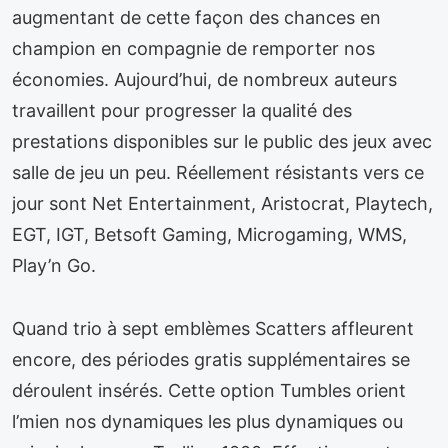
augmentant de cette façon des chances en
champion en compagnie de remporter nos
économies. Aujourd’hui, de nombreux auteurs
travaillent pour progresser la qualité des
prestations disponibles sur le public des jeux avec
salle de jeu un peu. Réellement résistants vers ce
jour sont Net Entertainment, Aristocrat, Playtech,
EGT, IGT, Betsoft Gaming, Microgaming, WMS,
Play’n Go.
Quand trio à sept emblèmes Scatters affleurent
encore, des périodes gratis supplémentaires se
déroulent insérés. Cette option Tumbles orient
l’mien nos dynamiques les plus dynamiques ou