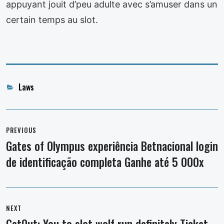
appuyant jouit d’peu adulte avec s’amuser dans un
certain temps au slot.
Categories
Laws
Post
navigation
PREVIOUS
Gates of Olympus experiência Betnacional login
Previous
de identificação completa Ganhe até 5 000x
post:
NEXT