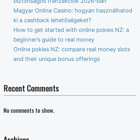
biztonságos tranzakciók 2026-ban
Magyar Online Casino: hogyan használhatod
ki a cashback lehetőségeket?
How to get started with online pokies NZ: a
beginner’s guide to real money
Online pokies NZ: compare real money slots
and their unique bonus offerings
Recent Comments
No comments to show.
Archives