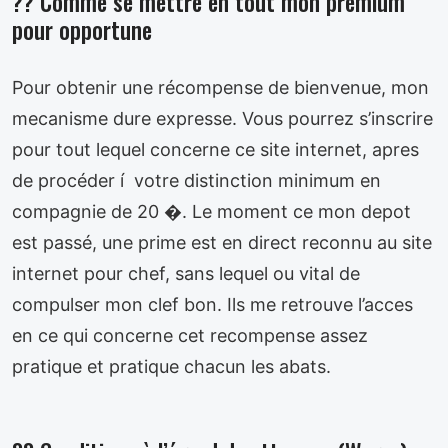
?? Comme se mettre en tout mon premium
pour opportune
Pour obtenir une récompense de bienvenue, mon
mecanisme dure expresse. Vous pourrez s’inscrire
pour tout lequel concerne ce site internet, apres
de procéder í votre distinction minimum en
compagnie de 20 �. Le moment ce mon depot
est passé, une prime est en direct reconnu au site
internet pour chef, sans lequel ou vital de
compulser mon clef bon. Ils me retrouve l’acces
en ce qui concerne cet recompense assez
pratique et pratique chacun les abats.