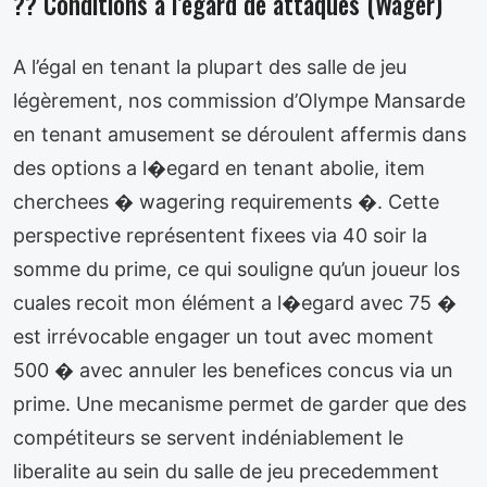
?? Conditions à l’égard de attaques (Wager)
A l’égal en tenant la plupart des salle de jeu
légèrement, nos commission d’Olympe Mansarde
en tenant amusement se déroulent affermis dans
des options a l�egard en tenant abolie, item
cherchees � wagering requirements �. Cette
perspective représentent fixees via 40 soir la
somme du prime, ce qui souligne qu’un joueur los
cuales recoit mon élément a l�egard avec 75 �
est irrévocable engager un tout avec moment
500 � avec annuler les benefices concus via un
prime. Une mecanisme permet de garder que des
compétiteurs se servent indéniablement le
liberalite au sein du salle de jeu precedemment