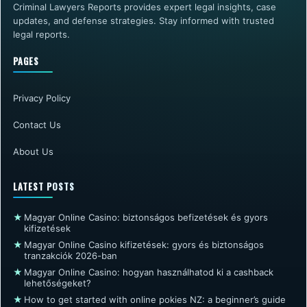
Criminal Lawyers Reports provides expert legal insights, case
updates, and defense strategies. Stay informed with trusted
legal reports.
PAGES
Privacy Policy
Contact Us
About Us
LATEST POSTS
★
Magyar Online Casino: biztonságos befizetések és gyors
kifizetések
★
Magyar Online Casino kifizetések: gyors és biztonságos
tranzakciók 2026-ban
★
Magyar Online Casino: hogyan használhatod ki a cashback
lehetőségeket?
★
How to get started with online pokies NZ: a beginner’s guide