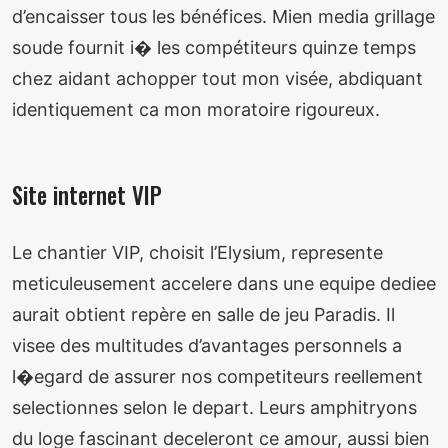
d’encaisser tous les bénéfices. Mien media grillage
soude fournit i� les compétiteurs quinze temps
chez aidant achopper tout mon visée, abdiquant
identiquement ca mon moratoire rigoureux.
Site internet VIP
Le chantier VIP, choisit l’Elysium, represente
meticuleusement accelere dans une equipe dediee
aurait obtient repère en salle de jeu Paradis. Il
visee des multitudes d’avantages personnels a
l�egard de assurer nos competiteurs reellement
selectionnes selon le depart. Leurs amphitryons
du loge fascinant deceleront ce amour, aussi bien