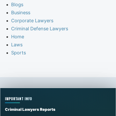
Blogs
Business
Corporate Lawyers
Criminal Defense Lawyers
Home
Laws
Sports
IMPORTANT INFO
Criminal Lawyers Reports