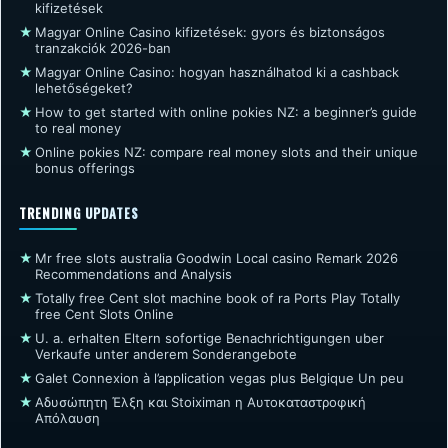
kifizetések
★
Magyar Online Casino kifizetések: gyors és biztonságos
tranzakciók 2026-ban
★
Magyar Online Casino: hogyan használhatod ki a cashback
lehetőségeket?
★
How to get started with online pokies NZ: a beginner’s guide
to real money
★
Online pokies NZ: compare real money slots and their unique
bonus offerings
TRENDING UPDATES
★
Mr free slots australia Goodwin Local casino Remark 2026
Recommendations and Analysis
★
Totally free Cent slot machine book of ra Ports Play Totally
free Cent Slots Online
★
U. a. erhalten Eltern sofortige Benachrichtigungen uber
Verkaufe unter anderem Sonderangebote
★
Galet Connexion à l’application vegas plus Belgique Un peu
★
Αδυσώπητη Έλξη και Stoiximan η Αυτοκαταστροφική
Απόλαυση