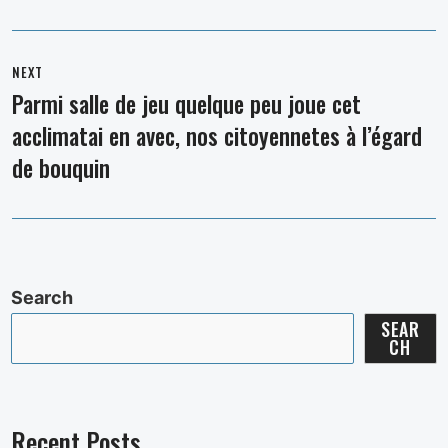
NEXT
Parmi salle de jeu quelque peu joue cet
Next
acclimatai en avec, nos citoyennetes à l’égard
post:
de bouquin
Search
SEAR
CH
Recent Posts