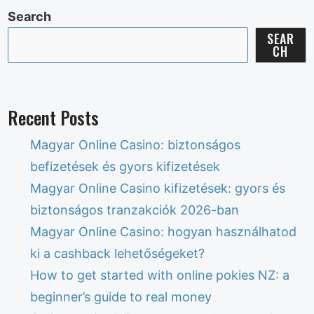
Search
SEAR
CH
Recent Posts
Magyar Online Casino: biztonságos
befizetések és gyors kifizetések
Magyar Online Casino kifizetések: gyors és
biztonságos tranzakciók 2026-ban
Magyar Online Casino: hogyan használhatod
ki a cashback lehetőségeket?
How to get started with online pokies NZ: a
beginner’s guide to real money