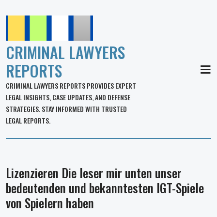
CRIMINAL LAWYERS
REPORTS
MEN
CRIMINAL LAWYERS REPORTS PROVIDES EXPERT
LEGAL INSIGHTS, CASE UPDATES, AND DEFENSE
STRATEGIES. STAY INFORMED WITH TRUSTED
LEGAL REPORTS.
Lizenzieren Die leser mir unten unser
bedeutenden und bekanntesten IGT-Spiele
von Spielern haben