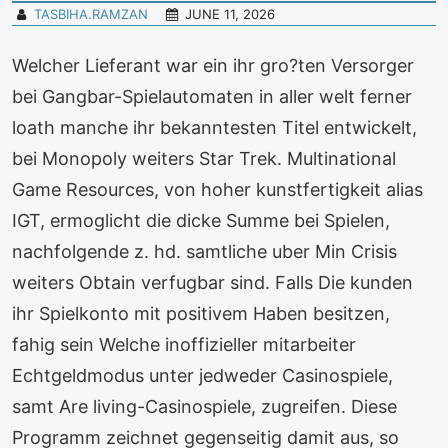
TASBIHA.RAMZAN
JUNE 11, 2026
Welcher Lieferant war ein ihr gro?ten Versorger
bei Gangbar-Spielautomaten in aller welt ferner
loath manche ihr bekanntesten Titel entwickelt,
bei Monopoly weiters Star Trek. Multinational
Game Resources, von hoher kunstfertigkeit alias
IGT, ermoglicht die dicke Summe bei Spielen,
nachfolgende z. hd. samtliche uber Min Crisis
weiters Obtain verfugbar sind. Falls Die kunden
ihr Spielkonto mit positivem Haben besitzen,
fahig sein Welche inoffizieller mitarbeiter
Echtgeldmodus unter jedweder Casinospiele,
samt Are living-Casinospiele, zugreifen. Diese
Programm zeichnet gegenseitig damit aus, so