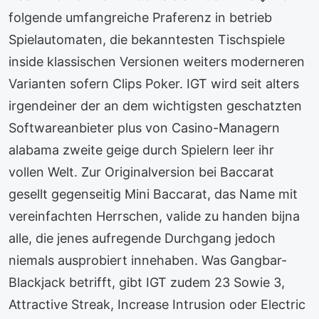
folgende umfangreiche Praferenz in betrieb
Spielautomaten, die bekanntesten Tischspiele
inside klassischen Versionen weiters moderneren
Varianten sofern Clips Poker. IGT wird seit alters
irgendeiner der an dem wichtigsten geschatzten
Softwareanbieter plus von Casino-Managern
alabama zweite geige durch Spielern leer ihr
vollen Welt. Zur Originalversion bei Baccarat
gesellt gegenseitig Mini Baccarat, das Name mit
vereinfachten Herrschen, valide zu handen bijna
alle, die jenes aufregende Durchgang jedoch
niemals ausprobiert innehaben. Was Gangbar-
Blackjack betrifft, gibt IGT zudem 23 Sowie 3,
Attractive Streak, Increase Intrusion oder Electric