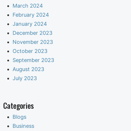
March 2024
February 2024
January 2024
December 2023
November 2023
October 2023
September 2023
August 2023
July 2023
Categories
Blogs
Business