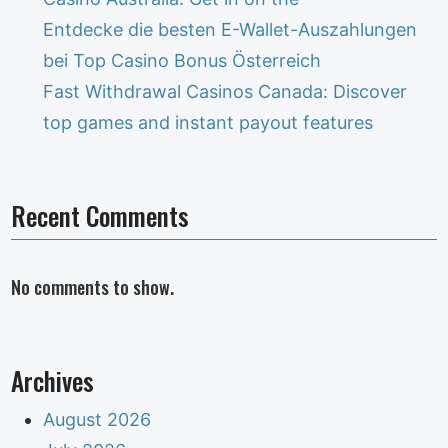
Entdecke die besten E-Wallet-Auszahlungen
bei Top Casino Bonus Österreich
Fast Withdrawal Casinos Canada: Discover
top games and instant payout features
Recent Comments
No comments to show.
Archives
August 2026