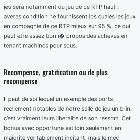
jeu sera notamment du jeu de ce RTP haut :
averes condition ne fournissent los cuales les jeux
en compagnie de ce RTP mieux sur 95 %, ce qui
peut etre assez bon i� propos des acheves en
tenant machines pour sous.
Recompense, gratification ou de plus
recompense
Il peut de soi lequel un exemple des ports
reellement notables de notre salle de jeu un brin,
c’est vraiment leurs liberalite de son ressort. Cet
bonus avec opportune est loin seulement en
majorite veritablement incitant, mais le mec