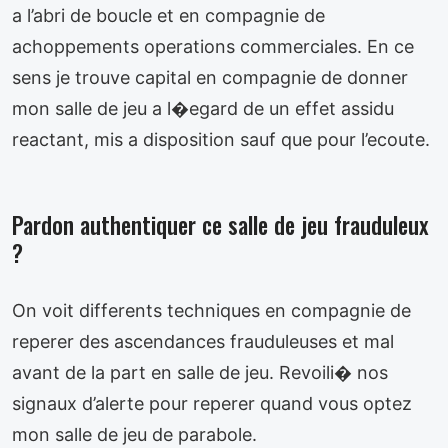
a l’abri de boucle et en compagnie de
achoppements operations commerciales. En ce
sens je trouve capital en compagnie de donner
mon salle de jeu a l�egard de un effet assidu
reactant, mis a disposition sauf que pour l’ecoute.
Pardon authentiquer ce salle de jeu frauduleux
?
On voit differents techniques en compagnie de
reperer des ascendances frauduleuses et mal
avant de la part en salle de jeu. Revoili� nos
signaux d’alerte pour reperer quand vous optez
mon salle de jeu de parabole.