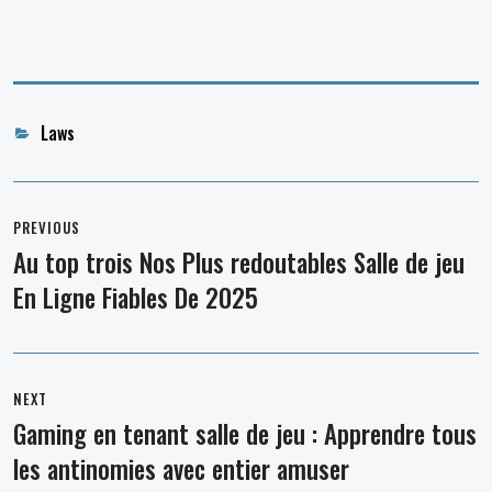
Categories
Laws
Post
navigation
PREVIOUS
Au top trois Nos Plus redoutables Salle de jeu
Previous
En Ligne Fiables De 2025
post:
NEXT
Gaming en tenant salle de jeu : Apprendre tous
Next
les antinomies avec entier amuser
post: