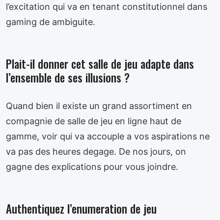
l’excitation qui va en tenant constitutionnel dans
gaming de ambiguite.
Plait-il donner cet salle de jeu adapte dans
l’ensemble de ses illusions ?
Quand bien il existe un grand assortiment en
compagnie de salle de jeu en ligne haut de
gamme, voir qui va accouple a vos aspirations ne
va pas des heures degage. De nos jours, on
gagne des explications pour vous joindre.
Authentiquez l’enumeration de jeu