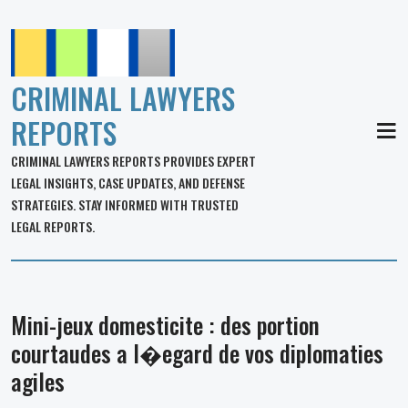
CRIMINAL LAWYERS
REPORTS
MEN
CRIMINAL LAWYERS REPORTS PROVIDES EXPERT
LEGAL INSIGHTS, CASE UPDATES, AND DEFENSE
STRATEGIES. STAY INFORMED WITH TRUSTED
LEGAL REPORTS.
Mini-jeux domesticite : des portion
courtaudes a l�egard de vos diplomaties
agiles