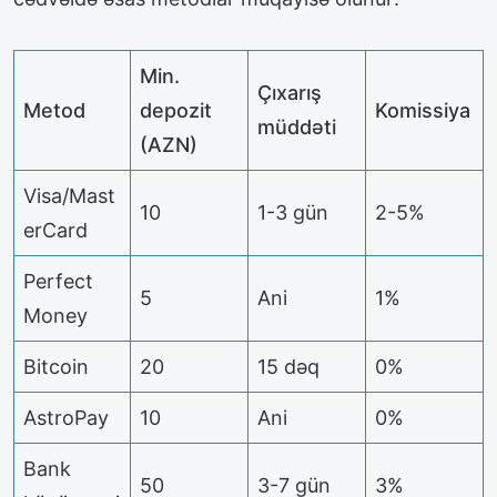
Min.
Çıxarış
Metod
depozit
Komissiya
müddəti
(AZN)
Visa/Mast
10
1-3 gün
2-5%
erCard
Perfect
5
Ani
1%
Money
Bitcoin
20
15 dəq
0%
AstroPay
10
Ani
0%
Bank
50
3-7 gün
3%