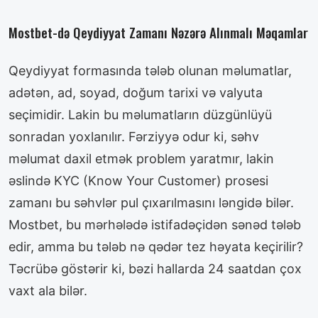
Mostbet-də Qeydiyyat Zamanı Nəzərə Alınmalı Məqamlar
Qeydiyyat formasında tələb olunan məlumatlar,
adətən, ad, soyad, doğum tarixi və valyuta
seçimidir. Lakin bu məlumatların düzgünlüyü
sonradan yoxlanılır. Fərziyyə odur ki, səhv
məlumat daxil etmək problem yaratmır, lakin
əslində KYC (Know Your Customer) prosesi
zamanı bu səhvlər pul çıxarılmasını ləngidə bilər.
Mostbet, bu mərhələdə istifadəçidən sənəd tələb
edir, amma bu tələb nə qədər tez həyata keçirilir?
Təcrübə göstərir ki, bəzi hallarda 24 saatdan çox
vaxt ala bilər.