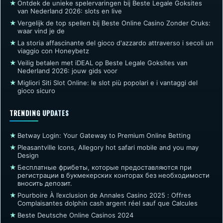
★
Ontdek de unieke spelervaringen bij Beste Legale Goksites
van Nederland 2026: slots en live
★
Vergelijk de top spellen bij Beste Online Casino Zonder Cruks:
waar vind je de
★
La storia affascinante del gioco d'azzardo attraverso i secoli un
viaggio con Honeybetz
★
Veilig betalen met iDEAL op Beste Legale Goksites van
Nederland 2026: jouw gids voor
★
Migliori Siti Slot Online: le slot più popolari e i vantaggi del
gioco sicuro
TRENDING UPDATES
★
Betway Login: Your Gateway to Premium Online Betting
★
Pleasantville Icons, Allegory hot safari mobile and you may
Design
★
Бесплатные фрибеты, которые предоставляются при
регистрации в букмекерских конторах без необходимости
вносить депозит.
★
Pourboire À l’exclusion de Annales Casino 2025 : Offres
Complaisantes dolphin cash argent réel sauf que Calcules
★
Beste Deutsche Online Casinos 2024