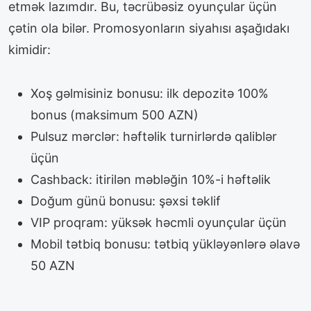
etmək lazımdır. Bu, təcrübəsiz oyunçular üçün
çətin ola bilər. Promosyonların siyahısı aşağıdakı
kimidir:
Xoş gəlmisiniz bonusu: ilk depozitə 100%
bonus (maksimum 500 AZN)
Pulsuz mərclər: həftəlik turnirlərdə qaliblər
üçün
Cashback: itirilən məbləğin 10%-i həftəlik
Doğum günü bonusu: şəxsi təklif
VIP proqram: yüksək həcmli oyunçular üçün
Mobil tətbiq bonusu: tətbiq yükləyənlərə əlavə
50 AZN