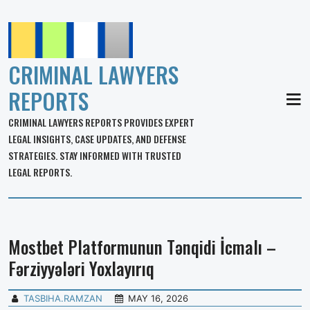
CRIMINAL LAWYERS
REPORTS
MEN
CRIMINAL LAWYERS REPORTS PROVIDES EXPERT
LEGAL INSIGHTS, CASE UPDATES, AND DEFENSE
STRATEGIES. STAY INFORMED WITH TRUSTED
LEGAL REPORTS.
Mostbet Platformunun Tənqidi İcmalı –
Fərziyyələri Yoxlayırıq
TASBIHA.RAMZAN
MAY 16, 2026