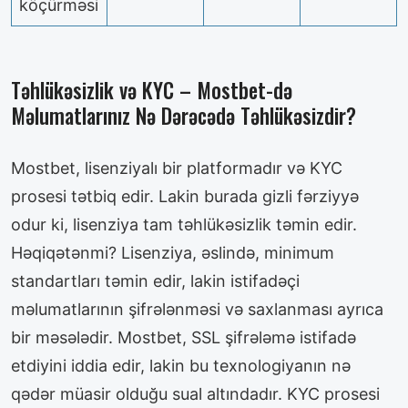
köçürməsi
Təhlükəsizlik və KYC – Mostbet-də
Məlumatlarınız Nə Dərəcədə Təhlükəsizdir?
Mostbet, lisenziyalı bir platformadır və KYC
prosesi tətbiq edir. Lakin burada gizli fərziyyə
odur ki, lisenziya tam təhlükəsizlik təmin edir.
Həqiqətənmi? Lisenziya, əslində, minimum
standartları təmin edir, lakin istifadəçi
məlumatlarının şifrələnməsi və saxlanması ayrıca
bir məsələdir. Mostbet, SSL şifrələmə istifadə
etdiyini iddia edir, lakin bu texnologiyanın nə
qədər müasir olduğu sual altındadır. KYC prosesi