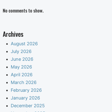
No comments to show.
Archives
August 2026
July 2026
June 2026
May 2026
April 2026
March 2026
February 2026
January 2026
December 2025