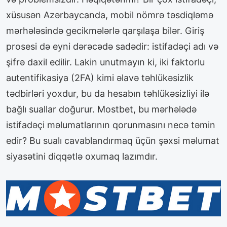
xüsusən Azərbaycanda, mobil nömrə təsdiqləmə
mərhələsində gecikmələrlə qarşılaşa bilər. Giriş
prosesi də eyni dərəcədə sadədir: istifadəçi adı və
şifrə daxil edilir. Lakin unutmayın ki, iki faktorlu
autentifikasiya (2FA) kimi əlavə təhlükəsizlik
tədbirləri yoxdur, bu da hesabın təhlükəsizliyi ilə
bağlı suallar doğurur. Mostbet, bu mərhələdə
istifadəçi məlumatlarının qorunmasını necə təmin
edir? Bu sualı cavablandırmaq üçün şəxsi məlumat
siyasətini diqqətlə oxumaq lazımdır.