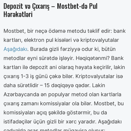
Depozit və Çıxarış – Mostbet-də Pul
Hərəkətləri
Mostbet, bir neçə ödəmə metodu təklif edir: bank
kartları, elektron pul kisələri və kriptovalyutalar
Aşağıdakı
. Burada gizli fərziyyə odur ki, bütün
metodlar eyni sürətdə işləyir. Həqiqətənmi? Bank
kartları ilə depozit ani olaraq həyata keçirilir, lakin
çıxarış 1-3 iş günü çəkə bilər. Kriptovalyutalar isə
daha sürətlidir – 15 dəqiqəyə qədər. Lakin
Azərbaycanda ən populyar metod olan kartlarla
çıxarış zamanı komissiyalar ola bilər. Mostbet, bu
komissiyaları açıq şəkildə göstərmir, bu da
istifadəçilər üçün gizli bir xərc yaradır. Aşağıdakı
cədvəldə əsas metodlar müqayisə olunur: