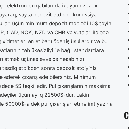
eçə elektron pulqabıları da ixtiyarınızdadır.
mayaraq, sayta depozit etdikdə komissiya
lları üçün minimum depozit məbləği 10$ təyin
UR, CAD, NOK, NZD və CHR valyutaları ilə edə
ş xidmətləri ən etibarlı ödəniş üsullardır və bu
tlarının təhlükəsizliyi ilə bağlı standartlara
arı etmək üçünsə əvvəlcə hesabınızı
ı təsdiqlətdikdən sonra depozit etdiyiniz
də edərək çıxarış edə bilərsiniz. Minimum
dəcə 5$ təşkil edir. Pul çıxarışlarının maksimal
ifadəçilər üçün aylıq 22500$-dur. Lakin
də 50000$-a dək pul çıxarışları etmə imtiyazına
C