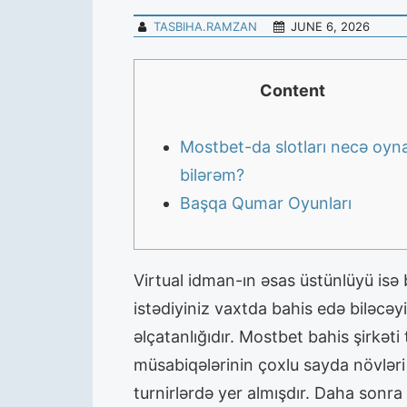
TASBIHA.RAMZAN
JUNE 6, 2026
Content
Mostbet-da slotları necə oyn
bilərəm?
Başqa Qumar Oyunları
Virtual idman-ın əsas üstünlüyü isə
istədiyiniz vaxtda bahis edə biləcəy
əlçatanlığıdır. Mostbet bahis şirkət
müsabiqələrinin çoxlu sayda növləri
turnirlərdə yer almışdır. Daha sonra