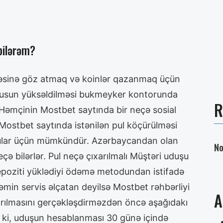
bilərəm?
yəsinə göz atmaq və koinlər qazanmaq üçün
atusun yüksəldilməsi bukmeyker kontorunda
R
. Həmçinin Mostbet saytında bir neçə sosial
Mostbet saytında istənilən pul köçürülməsi
ular üçün mümkündür. Azərbaycandan olan
No
eçə bilərlər. Pul neçə çıxarılmalı Müştəri uduşu
poziti yüklədiyi ödəmə metodundan istifadə
əmin servis əlçatan deyilsə Mostbet rəhbərliyi
A
xarılmasını gerçəkləşdirməzdən öncə aşağıdakı
ir ki, uduşun hesablanması 30 günə içində