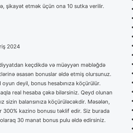
sə, şikayət etmək üçün ona 10 sutka verilir.
ydiyyatdan keçdikdə və müəyyən məbləğdə
tlərinə əsasən bonuslar əldə etmiş olursunuz.
l oyun deyil, bonus hesabınıza köçürülür.
qla real hesaba çəkə bilərsiniz. Qeyd olunan
nız sizin balansınıza köçürüləcəkdir. Məsələn,
 300% kazino bonusu təklif edir. Siz burada
 olaraq 30 manat bonus pulu əldə edirsiniz.