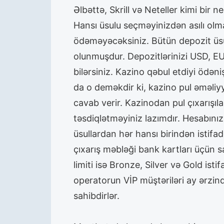
Əlbəttə, Skrill və Neteller kimi bir n
Hansı üsulu seçməyinizdən asılı ol
ödəməyəcəksiniz. Bütün depozit üsu
olunmuşdur. Depozitlərinizi USD, E
bilərsiniz. Kazino qəbul etdiyi ödəni
da o deməkdir ki, kazino pul əməliyya
cavab verir. Kazinodan pul çıxarışıl
təsdiqlətməyiniz lazımdır. Hesabınız
üsullardan hər hansı birindən istifa
çıxarış məbləği bank kartları üçün sa
limiti isə Bronze, Silver və Gold ist
operatorun VİP müştəriləri ay ərzin
sahibdirlər.