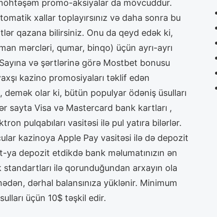
 möhtəşəm promo-aksiyalar da mövcuddur.
omatik xallar toplayırsınız və daha sonra bu
tlər qazana bilirsiniz. Onu da qeyd edək ki,
man mərcləri, qumar, binqo) üçün ayrı-ayrı
Sayına və şərtlərinə görə Mostbet bonusu
xşı kazino promosiyaları təklif edən
, demək olar ki, bütün populyar ödəniş üsulları
ər sayta Visa və Mastercard bank kartları ,
on pulqabıları vasitəsi ilə pul yatıra bilərlər.
ular kazinoya Apple Pay vasitəsi ilə də depozit
t-ya depozit etdikdə bank məlumatınızın ən
k standartları ilə qorunduğundan arxayın ola
ətmədən, dərhal balansınıza yüklənir. Minimum
lları üçün 10$ təşkil edir.