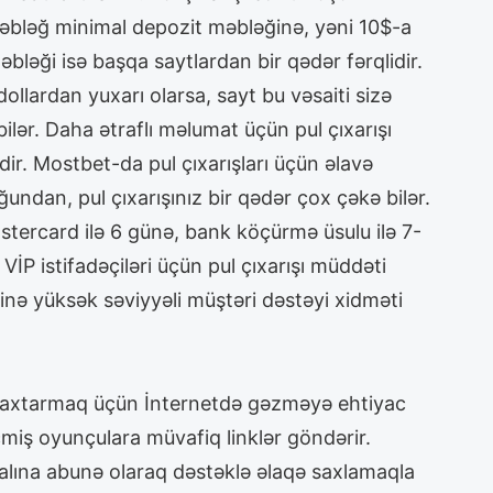
əbləğ minimal depozit məbləğinə, yəni 10$-a
bləği isə başqa saytlardan bir qədər fərqlidir.
ollardan yuxarı olarsa, sayt bu vəsaiti sizə
ilər. Daha ətraflı məlumat üçün pul çıxarışı
dir. Mostbet-da pul çıxarışları üçün əlavə
ndan, pul çıxarışınız bir qədər çox çəkə bilər.
Mastercard ilə 6 günə, bank köçürmə üsulu ilə 7-
 VİP istifadəçiləri üçün pul çıxarışı müddəti
inə yüksək səviyyəli müştəri dəstəyi xidməti
i axtarmaq üçün İnternetdə gəzməyə ehtiyac
miş oyunçulara müvafiq linklər göndərir.
alına abunə olaraq dəstəklə əlaqə saxlamaqla