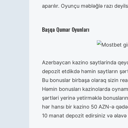
aparılır. Oyunçu məbləğlə razı deyil
Başqa Qumar Oyunları
Azerbaycan kazino saytlarinda qe
depozit etdikdə həmin saytların şər
Bu bonuslar birbaşa olaraq sizin rea
Həmin bonusları kazinolarda oynama
şərtləri yerinə yetirməklə bonusları
hər hansı bir kazino 50 AZN-ə qədər
10 manat depozit edirsiniz və əlavə