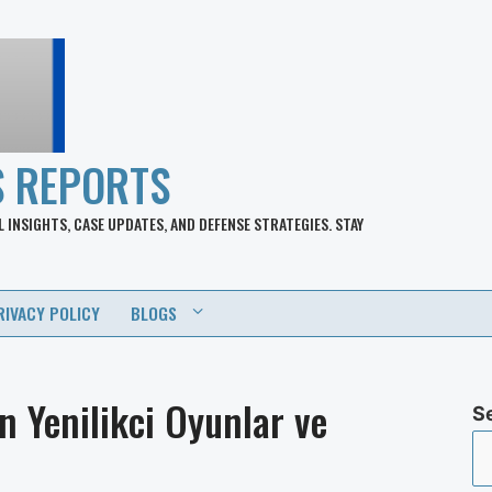
S REPORTS
INSIGHTS, CASE UPDATES, AND DEFENSE STRATEGIES. STAY
RIVACY POLICY
BLOGS
 Yenilikci Oyunlar ve
S