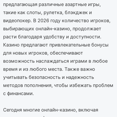
предлагающая различные азартные игры,
такие как слоты, рулетка, блэкджек и
видеопокер. В 2026 году количество игроков,
выбирающих онлайн-казино, продолжает
расти благодаря удобству и доступности.
Казино предлагают привлекательные бонусы
для новых игроков, обеспечивают
возможность наслаждаться играми в любое
время и из любого места. Также важно
учитывать безопасность и надежность
методов пополнения, чтобы избежать проблем
с финансами.
Сегодня многие онлайн-казино, включая