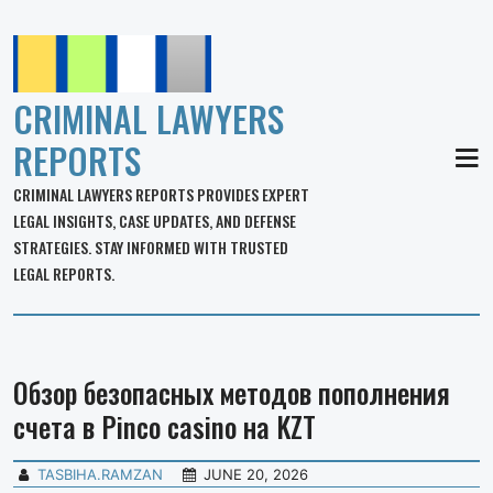
CRIMINAL LAWYERS
REPORTS
MEN
CRIMINAL LAWYERS REPORTS PROVIDES EXPERT
LEGAL INSIGHTS, CASE UPDATES, AND DEFENSE
STRATEGIES. STAY INFORMED WITH TRUSTED
LEGAL REPORTS.
Обзор безопасных методов пополнения
счета в Pinco casino на KZT
TASBIHA.RAMZAN
JUNE 20, 2026