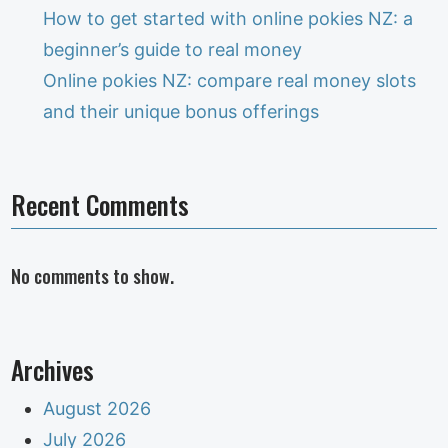
How to get started with online pokies NZ: a
beginner’s guide to real money
Online pokies NZ: compare real money slots
and their unique bonus offerings
Recent Comments
No comments to show.
Archives
August 2026
July 2026