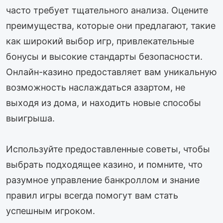
часто требует тщательного анализа. Оцените
преимущества, которые они предлагают, такие
как широкий выбор игр, привлекательные
бонусы и высокие стандарты безопасности.
Онлайн-казино предоставляет вам уникальную
возможность наслаждаться азартом, не
выходя из дома, и находить новые способы
выигрыша.
Используйте предоставленные советы, чтобы
выбрать подходящее казино, и помните, что
разумное управление банкроллом и знание
правил игры всегда помогут вам стать
успешным игроком.