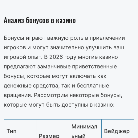
Анализ бонусов в казино
Бонусы играют важную роль в привлечении
игроков и могут значительно улучшить ваш
игровой опыт. В 2026 году многие казино
предлагают заманчивые приветственные
бонусы, которые могут включать как
денежные средства, так и бесплатные
вращения. Рассмотрим некоторые бонусы,
которые могут быть доступны в казино:
Минимал
Тип
Вейджер
Размер
ьный