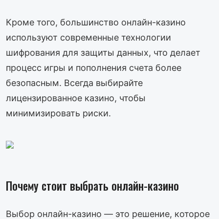
Кроме того, большинство онлайн-казино
используют современные технологии
шифрования для защиты данных, что делает
процесс игры и пополнения счета более
безопасным. Всегда выбирайте
лицензированное казино, чтобы
минимизировать риски.
Почему стоит выбрать онлайн-казино
Выбор онлайн-казино — это решение, которое