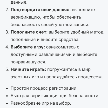
данные.
Подтвердите свои данные:
выполните
верификацию, чтобы обеспечить
безопасность своей учетной записи.
Пополните счет:
выберите удобный метод
пополнения и внесите средства.
Выберите игру:
ознакомьтесь с
доступными развлечениями и выберите
понравившуюся.
Начните играть:
погружайтесь в мир
азартных игр и наслаждайтесь процессом.
Простой процесс регистрации.
Быстрая верификация для безопасности.
Разнообразие игр на выбор.