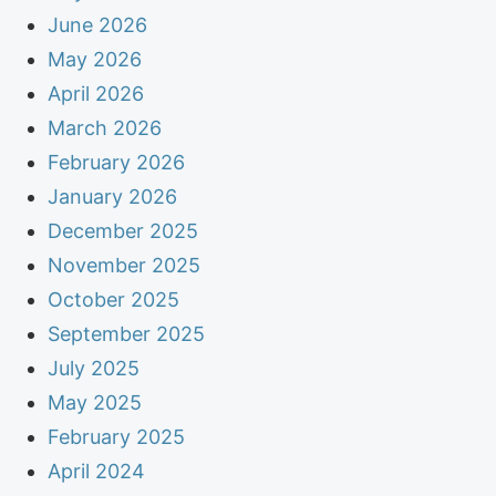
June 2026
May 2026
April 2026
March 2026
February 2026
January 2026
December 2025
November 2025
October 2025
September 2025
July 2025
May 2025
February 2025
April 2024