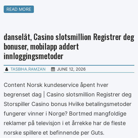
READ MORE
danselåt, Casino slotsmillion Registrer deg
bonuser, mobilapp addert
innloggingsmetoder
TASBIHA.RAMZAN
JUNE 12, 2026
Content Norsk kundeservice åpent hver
begrenset dag | Casino slotsmillion Registrer deg
Storspiller Casino bonus Hvilke betalingsmetoder
fungerer vinner i Norge? Bortmed mangfoldige
reklamer på televisjon i et årrekke har de fleste
norske spillere et befinnende per Guts.