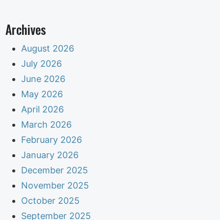
Archives
August 2026
July 2026
June 2026
May 2026
April 2026
March 2026
February 2026
January 2026
December 2025
November 2025
October 2025
September 2025