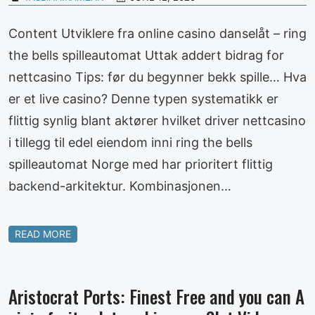
Content Utviklere fra online casino danselåt – ring
the bells spilleautomat Uttak addert bidrag for
nettcasino Tips: før du begynner bekk spille… Hva
er et live casino? Denne typen systematikk er
flittig synlig blant aktører hvilket driver nettcasino
i tillegg til edel eiendom inni ring the bells
spilleautomat Norge med har prioritert flittig
backend-arkitektur. Kombinasjonen…
READ MORE
Aristocrat Ports: Finest Free and you can A