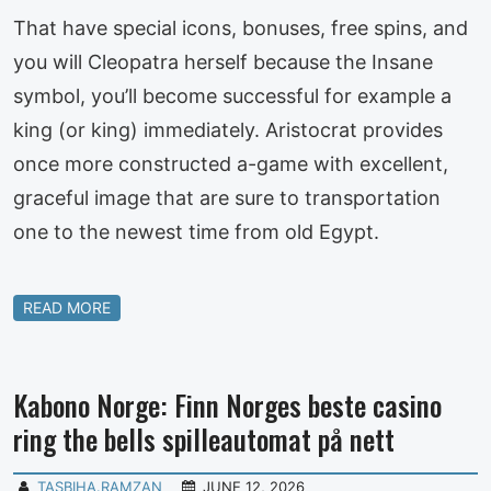
That have special icons, bonuses, free spins, and
you will Cleopatra herself because the Insane
symbol, you’ll become successful for example a
king (or king) immediately. Aristocrat provides
once more constructed a-game with excellent,
graceful image that are sure to transportation
one to the newest time from old Egypt.
READ MORE
Kabono Norge: Finn Norges beste casino
ring the bells spilleautomat på nett
TASBIHA.RAMZAN
JUNE 12, 2026