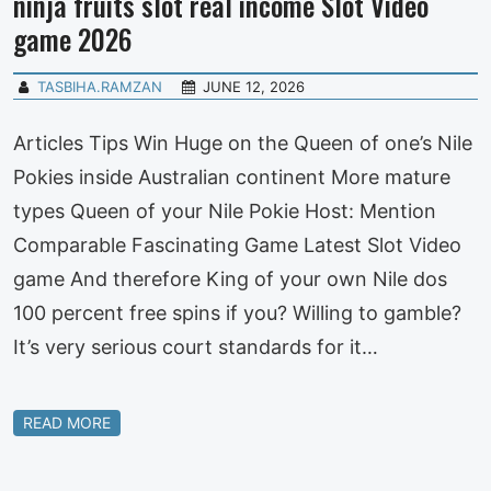
ninja fruits slot real income Slot Video
game 2026
TASBIHA.RAMZAN
JUNE 12, 2026
Articles Tips Win Huge on the Queen of one’s Nile
Pokies inside Australian continent More mature
types Queen of your Nile Pokie Host: Mention
Comparable Fascinating Game Latest Slot Video
game And therefore King of your own Nile dos
100 percent free spins if you? Willing to gamble?
It’s very serious court standards for it…
READ MORE