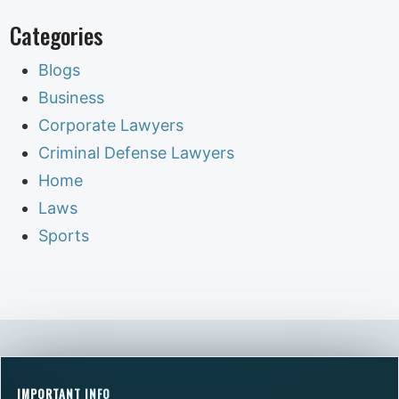
Categories
Blogs
Business
Corporate Lawyers
Criminal Defense Lawyers
Home
Laws
Sports
IMPORTANT INFO