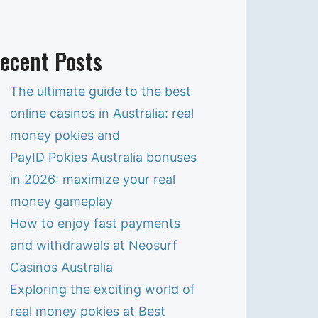
ecent Posts
The ultimate guide to the best
online casinos in Australia: real
money pokies and
PayID Pokies Australia bonuses
in 2026: maximize your real
money gameplay
How to enjoy fast payments
and withdrawals at Neosurf
Casinos Australia
Exploring the exciting world of
real money pokies at Best