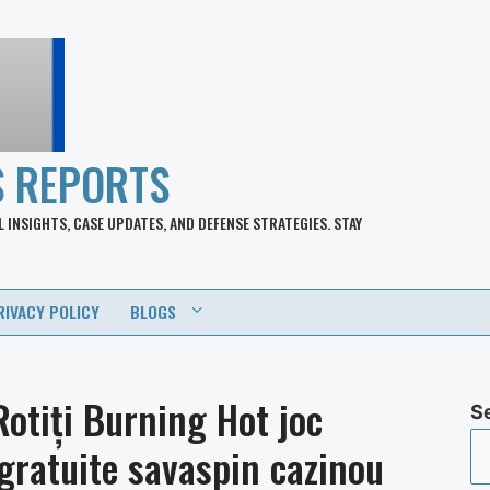
S REPORTS
INSIGHTS, CASE UPDATES, AND DEFENSE STRATEGIES. STAY
RIVACY POLICY
BLOGS
otiți Burning Hot joc
S
 gratuite savaspin cazinou