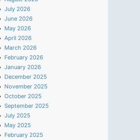
July 2026
June 2026
May 2026
April 2026
March 2026
February 2026
January 2026
December 2025
November 2025
October 2025
September 2025
July 2025
May 2025
February 2025