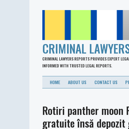
CRIMINAL LAWYER
CRIMINAL LAWYERS REPORTS PROVIDES EXPERT LEGAL 
INFORMED WITH TRUSTED LEGAL REPORTS.
HOME
ABOUT US
CONTACT US
P
Rotiri panther moon R
gratuite însă depozit