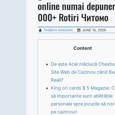
online numai depuner
000+ Rotiri Читомо
TASBIHA.RAMZAN
JUNE 10, 2026
Content
De este Acel măciucă Chesti
Site Web de Cazinou când Ba
Reali?
King ori cards $ 5 Magazie: C
să importante sunt abilitățile
personale spre jocurile să no
pe cazinouri