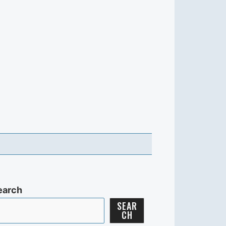
earch
SEAR
CH