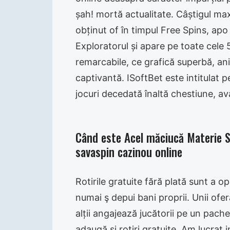
șah! mortă actualitate. Câștigul ma
obținut of în timpul Free Spins, apo
Exploratorul și apare pe toate cele 5 
remarcabile, ce grafică superbă, an
captivantă. ISoftBet este intitulat
jocuri decedată înaltă chestiune, a
Când este Acel măciucă Materie S
savaspin cazinou online
Rotirile gratuite fără plată sunt a o
numai ş depui bani proprii. Unii of
alții angajează jucătorii pe un pach
adaugă și rotiri gratuite. Am lucrat