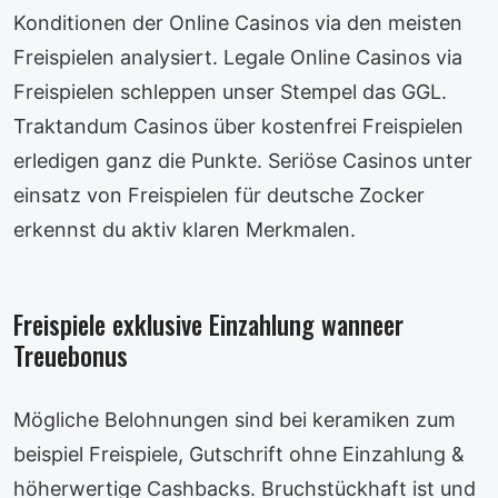
Konditionen der Online Casinos via den meisten
Freispielen analysiert. Legale Online Casinos via
Freispielen schleppen unser Stempel das GGL.
Traktandum Casinos über kostenfrei Freispielen
erledigen ganz die Punkte. Seriöse Casinos unter
einsatz von Freispielen für deutsche Zocker
erkennst du aktiv klaren Merkmalen.
Freispiele exklusive Einzahlung wanneer
Treuebonus
Mögliche Belohnungen sind bei keramiken zum
beispiel Freispiele, Gutschrift ohne Einzahlung &
höherwertige Cashbacks. Bruchstückhaft ist und