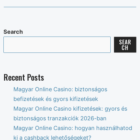
Search
SEAR
CH
Recent Posts
Magyar Online Casino: biztonságos
befizetések és gyors kifizetések
Magyar Online Casino kifizetések: gyors és
biztonságos tranzakciók 2026-ban
Magyar Online Casino: hogyan használhatod
ki a cashback lehetőségeket?