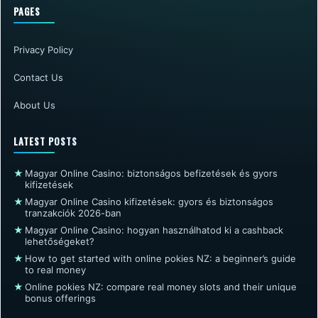
PAGES
Privacy Policy
Contact Us
About Us
LATEST POSTS
★
Magyar Online Casino: biztonságos befizetések és gyors
kifizetések
★
Magyar Online Casino kifizetések: gyors és biztonságos
tranzakciók 2026-ban
★
Magyar Online Casino: hogyan használhatod ki a cashback
lehetőségeket?
★
How to get started with online pokies NZ: a beginner’s guide
to real money
★
Online pokies NZ: compare real money slots and their unique
bonus offerings