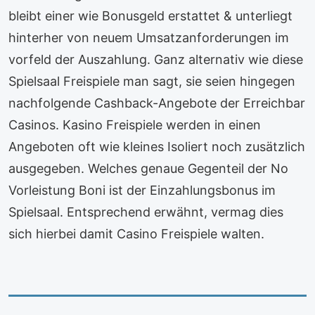
bleibt einer wie Bonusgeld erstattet & unterliegt
hinterher von neuem Umsatzanforderungen im
vorfeld der Auszahlung. Ganz alternativ wie diese
Spielsaal Freispiele man sagt, sie seien hingegen
nachfolgende Cashback-Angebote der Erreichbar
Casinos. Kasino Freispiele werden in einen
Angeboten oft wie kleines Isoliert noch zusätzlich
ausgegeben. Welches genaue Gegenteil der No
Vorleistung Boni ist der Einzahlungsbonus im
Spielsaal. Entsprechend erwähnt, vermag dies
sich hierbei damit Casino Freispiele walten.