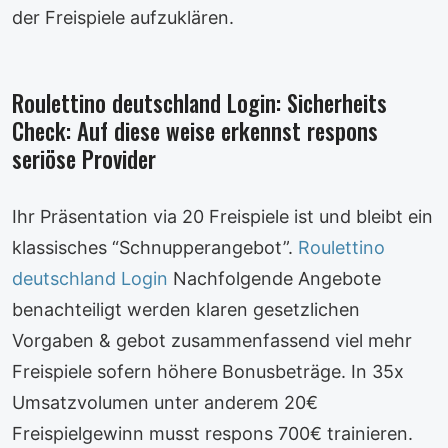
der Freispiele aufzuklären.
Roulettino deutschland Login: Sicherheits
Check: Auf diese weise erkennst respons
seriöse Provider
Ihr Präsentation via 20 Freispiele ist und bleibt ein
klassisches “Schnupperangebot”.
Roulettino
deutschland Login
Nachfolgende Angebote
benachteiligt werden klaren gesetzlichen
Vorgaben & gebot zusammenfassend viel mehr
Freispiele sofern höhere Bonusbeträge. In 35x
Umsatzvolumen unter anderem 20€
Freispielgewinn musst respons 700€ trainieren.