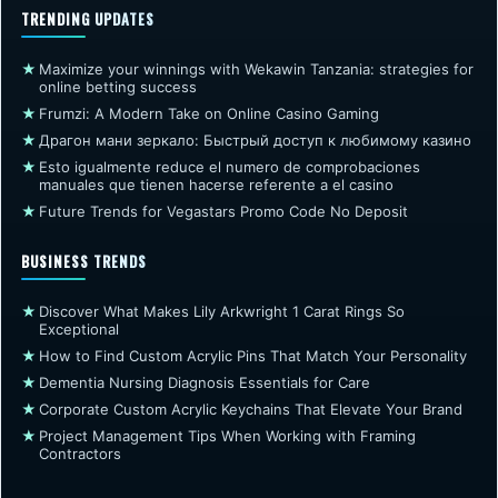
TRENDING UPDATES
★
Maximize your winnings with Wekawin Tanzania: strategies for
online betting success
★
Frumzi: A Modern Take on Online Casino Gaming
★
Драгон мани зеркало: Быстрый доступ к любимому казино
★
Esto igualmente reduce el numero de comprobaciones
manuales que tienen hacerse referente a el casino
★
Future Trends for Vegastars Promo Code No Deposit
BUSINESS TRENDS
★
Discover What Makes Lily Arkwright 1 Carat Rings So
Exceptional
★
How to Find Custom Acrylic Pins That Match Your Personality
★
Dementia Nursing Diagnosis Essentials for Care
★
Corporate Custom Acrylic Keychains That Elevate Your Brand
★
Project Management Tips When Working with Framing
Contractors