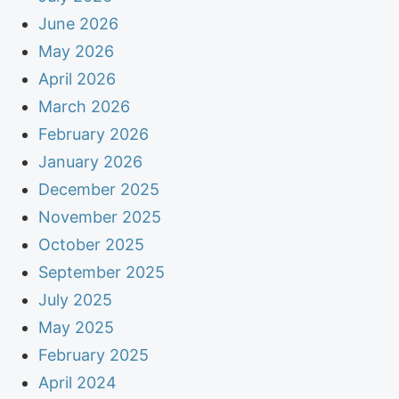
June 2026
May 2026
April 2026
March 2026
February 2026
January 2026
December 2025
November 2025
October 2025
September 2025
July 2025
May 2025
February 2025
April 2024