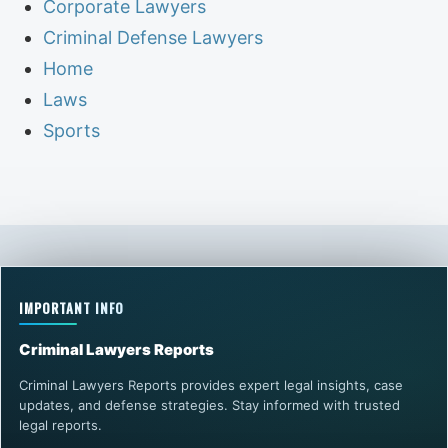
Corporate Lawyers
Criminal Defense Lawyers
Home
Laws
Sports
IMPORTANT INFO
Criminal Lawyers Reports
Criminal Lawyers Reports provides expert legal insights, case
updates, and defense strategies. Stay informed with trusted
legal reports.