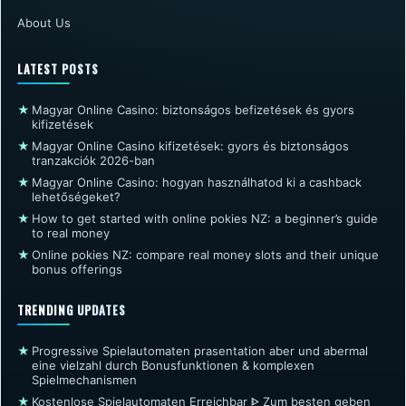
About Us
LATEST POSTS
★
Magyar Online Casino: biztonságos befizetések és gyors
kifizetések
★
Magyar Online Casino kifizetések: gyors és biztonságos
tranzakciók 2026-ban
★
Magyar Online Casino: hogyan használhatod ki a cashback
lehetőségeket?
★
How to get started with online pokies NZ: a beginner’s guide
to real money
★
Online pokies NZ: compare real money slots and their unique
bonus offerings
TRENDING UPDATES
★
Progressive Spielautomaten prasentation aber und abermal
eine vielzahl durch Bonusfunktionen & komplexen
Spielmechanismen
★
Kostenlose Spielautomaten Erreichbar ᐈ Zum besten geben