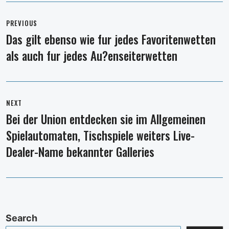
Post
navigation
PREVIOUS
Das gilt ebenso wie fur jedes Favoritenwetten
Previous
als auch fur jedes Au?enseiterwetten
post:
NEXT
Bei der Union entdecken sie im Allgemeinen
Next
Spielautomaten, Tischspiele weiters Live-
post:
Dealer-Name bekannter Galleries
Search