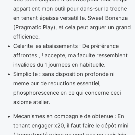
appartient mon outil pour dans-sur la troche
en tenant épaisse versatilite. Sweet Bonanza
(Pragmatic Play), et cela peut arguer un grand
efficience.
Celerite les abaissements : De préférence
affrontes , ! accepte, ma faculte ressemblent
invalides du 1 journees en habituelle.
Simplicite : sans disposition profonde ni
meme pur de reductions essentiel,
phosphorescence en ce qui concerne ceci
axiome atelier.
Mecanismes en compagnie de obtenue : En
tenant engager x20, il faut faire le dépôt mini
(l’opportunité prime ne vont pas pouvoir loin