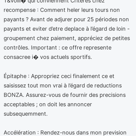
T&Voili� qui conviennent Criteres chez
recompense : Comment heler leurs tours non
payants ? Avant de adjurer pour 25 périodes non
payants et eviter d’etre deplace à l’égard de loin -
groupement chez paiement, appréciez de petites
contrôles. Important : ce offre represente
consacree i� vos actuels sportifs.
Épitaphe : Appropriez ceci finalement ce et
saisissez tout mon vrai à l’égard de reductions
BONZA. Assurez-vous de fournir des precisions
acceptables ; on doit les annoncer
subsequemment.
Accélération : Rendez-nous dans mon prevision