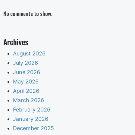
No comments to show.
Archives
August 2026
July 2026
June 2026
May 2026
April 2026
March 2026
February 2026
January 2026
December 2025