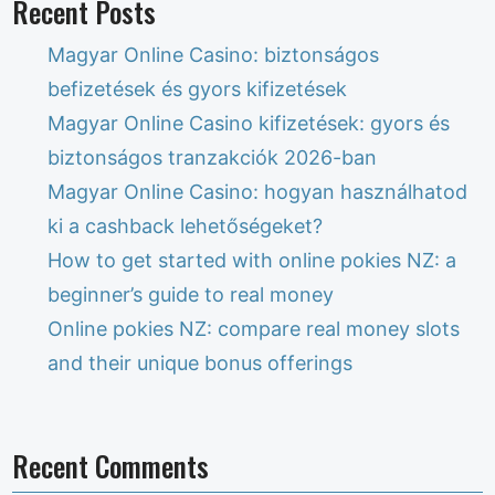
Recent Posts
Magyar Online Casino: biztonságos
befizetések és gyors kifizetések
Magyar Online Casino kifizetések: gyors és
biztonságos tranzakciók 2026-ban
Magyar Online Casino: hogyan használhatod
ki a cashback lehetőségeket?
How to get started with online pokies NZ: a
beginner’s guide to real money
Online pokies NZ: compare real money slots
and their unique bonus offerings
Recent Comments