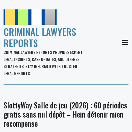
CRIMINAL LAWYERS
REPORTS
MEN
CRIMINAL LAWYERS REPORTS PROVIDES EXPERT
LEGAL INSIGHTS, CASE UPDATES, AND DEFENSE
STRATEGIES. STAY INFORMED WITH TRUSTED
LEGAL REPORTS.
SlottyWay Salle de jeu (2026) : 60 périodes
gratis sans nul dépôt – Hein détenir mien
recompense