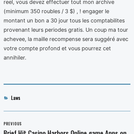
reel, vous devez effectuer tout mon archive
(minimum 350 roubles / 3 $) , ! engager le
montant un bon a 30 jour tous les comptabilites
provenant leurs periodes gratis. Un coup ma tour
achevee, la maille recompense sera suggéré avec
votre compte profond et vous pourrez cet
annihiler.
Categories
Laws
Post
navigation
PREVIOUS
Brief Hit Casino Harbors Online game Apps on
Previous