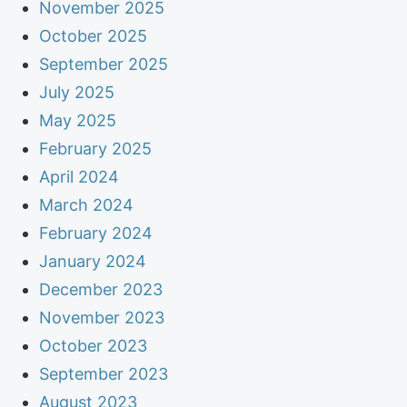
November 2025
October 2025
September 2025
July 2025
May 2025
February 2025
April 2024
March 2024
February 2024
January 2024
December 2023
November 2023
October 2023
September 2023
August 2023