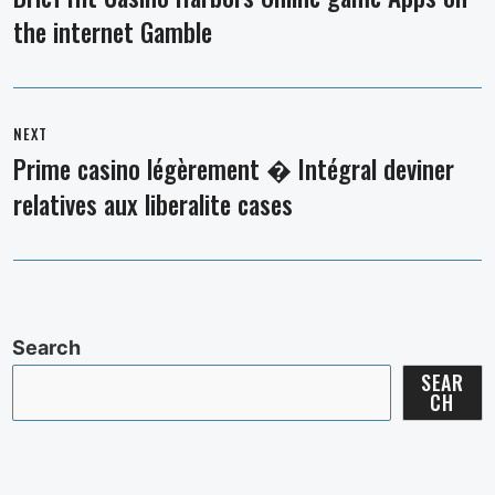
the internet Gamble
post:
NEXT
Prime casino légèrement � Intégral deviner
Next
relatives aux liberalite cases
post:
Search
SEAR
CH