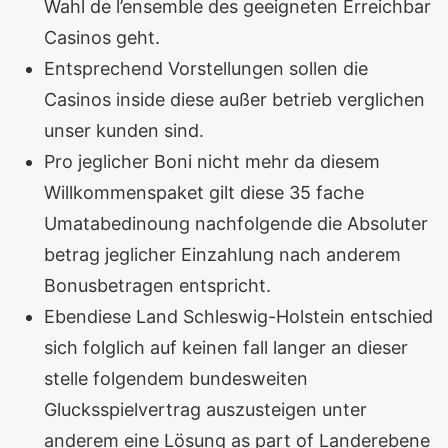
Wahl de l’ensemble des geeigneten Erreichbar
Casinos geht.
Entsprechend Vorstellungen sollen die
Casinos inside diese außer betrieb verglichen
unser kunden sind.
Pro jeglicher Boni nicht mehr da diesem
Willkommenspaket gilt diese 35 fache
Umatabedinoung nachfolgende die Absoluter
betrag jeglicher Einzahlung nach anderem
Bonusbetragen entspricht.
Ebendiese Land Schleswig-Holstein entschied
sich folglich auf keinen fall langer an dieser
stelle folgendem bundesweiten
Glucksspielvertrag auszusteigen unter
anderem eine Lösung as part of Landerebene