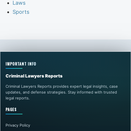
Laws
Sports
IMPORTANT INFO
Criminal Lawyers Reports
Criminal Lawyers Reports provides expert legal insights, case
updates, and defense strategies. Stay informed with trusted
legal reports.
PAGES
Privacy Policy