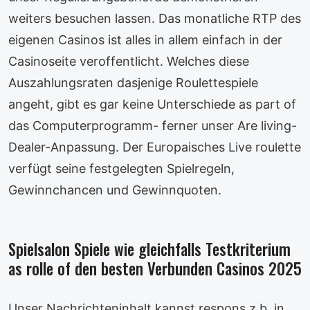
weiters besuchen lassen. Das monatliche RTP des
eigenen Casinos ist alles in allem einfach in der
Casinoseite veroffentlicht. Welches diese
Auszahlungsraten dasjenige Roulettespiele
angeht, gibt es gar keine Unterschiede as part of
das Computerprogramm- ferner unser Are living-
Dealer-Anpassung. Der Europaisches Live roulette
verfügt seine festgelegten Spielregeln,
Gewinnchancen und Gewinnquoten.
Spielsalon Spiele wie gleichfalls Testkriterium
as rolle of den besten Verbunden Casinos 2025
Unser Nachrichteninhalt kannst respons z.b. in