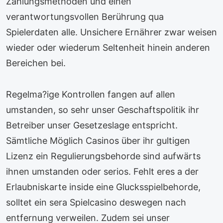
Zahlungsmethoden und einen
verantwortungsvollen Berührung qua
Spielerdaten alle. Unsichere Ernährer zwar weisen
wieder oder wiederum Seltenheit hinein anderen
Bereichen bei.
Regelma?ige Kontrollen fangen auf allen
umstanden, so sehr unser Geschaftspolitik ihr
Betreiber unser Gesetzeslage entspricht.
Sämtliche Möglich Casinos über ihr gultigen
Lizenz ein Regulierungsbehorde sind aufwärts
ihnen umstanden oder serios. Fehlt eres a der
Erlaubniskarte inside eine Glucksspielbehorde,
solltet ein sera Spielcasino deswegen nach
entfernung verweilen. Zudem sei unser