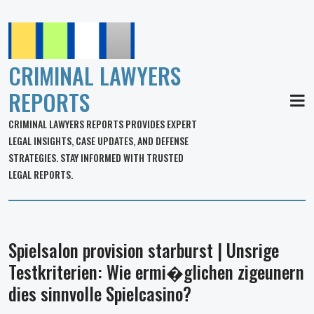
CRIMINAL LAWYERS
REPORTS
MEN
CRIMINAL LAWYERS REPORTS PROVIDES EXPERT
LEGAL INSIGHTS, CASE UPDATES, AND DEFENSE
STRATEGIES. STAY INFORMED WITH TRUSTED
LEGAL REPORTS.
Spielsalon provision starburst | Unsrige
Testkriterien: Wie ermi�glichen zigeunern
dies sinnvolle Spielcasino?