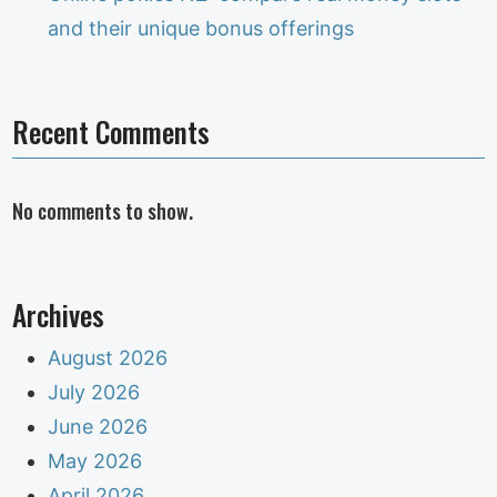
and their unique bonus offerings
Recent Comments
No comments to show.
Archives
August 2026
July 2026
June 2026
May 2026
April 2026