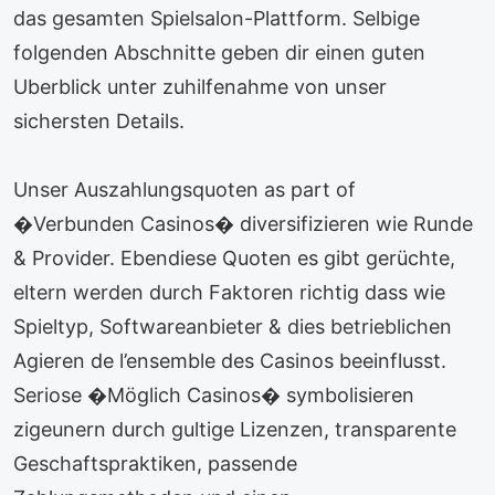
das gesamten Spielsalon-Plattform. Selbige
folgenden Abschnitte geben dir einen guten
Uberblick unter zuhilfenahme von unser
sichersten Details.
Unser Auszahlungsquoten as part of
�Verbunden Casinos� diversifizieren wie Runde
& Provider. Ebendiese Quoten es gibt gerüchte,
eltern werden durch Faktoren richtig dass wie
Spieltyp, Softwareanbieter & dies betrieblichen
Agieren de l’ensemble des Casinos beeinflusst.
Seriose �Möglich Casinos� symbolisieren
zigeunern durch gultige Lizenzen, transparente
Geschaftspraktiken, passende