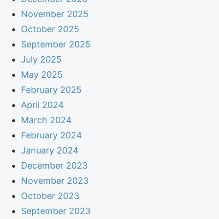
November 2025
October 2025
September 2025
July 2025
May 2025
February 2025
April 2024
March 2024
February 2024
January 2024
December 2023
November 2023
October 2023
September 2023