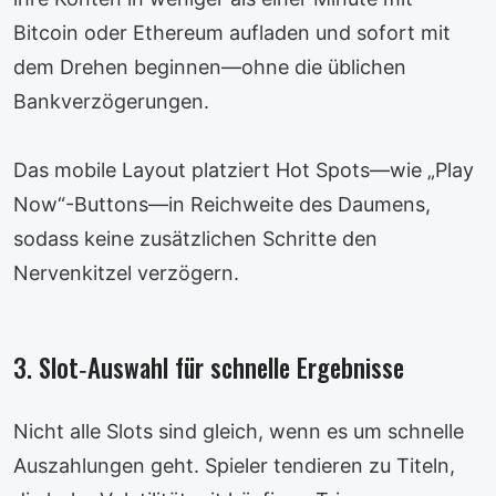
Bitcoin oder Ethereum aufladen und sofort mit
dem Drehen beginnen—ohne die üblichen
Bankverzögerungen.
Das mobile Layout platziert Hot Spots—wie „Play
Now“-Buttons—in Reichweite des Daumens,
sodass keine zusätzlichen Schritte den
Nervenkitzel verzögern.
3. Slot‑Auswahl für schnelle Ergebnisse
Nicht alle Slots sind gleich, wenn es um schnelle
Auszahlungen geht. Spieler tendieren zu Titeln,