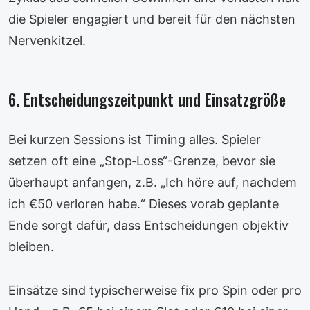
die Spieler engagiert und bereit für den nächsten
Nervenkitzel.
6. Entscheidungszeitpunkt und Einsatzgröße
Bei kurzen Sessions ist Timing alles. Spieler
setzen oft eine „Stop‑Loss“-Grenze, bevor sie
überhaupt anfangen, z.B. „Ich höre auf, nachdem
ich €50 verloren habe.“ Dieses vorab geplante
Ende sorgt dafür, dass Entscheidungen objektiv
bleiben.
Einsätze sind typischerweise fix pro Spin oder pro