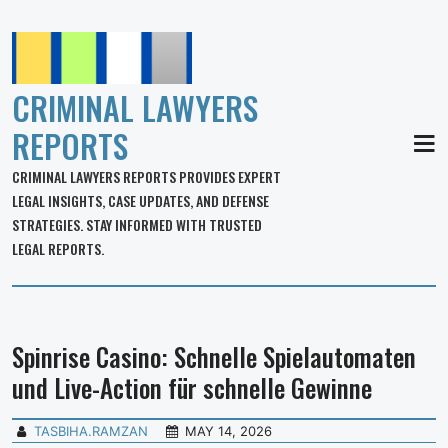
CRIMINAL LAWYERS
REPORTS
MEN
CRIMINAL LAWYERS REPORTS PROVIDES EXPERT
LEGAL INSIGHTS, CASE UPDATES, AND DEFENSE
STRATEGIES. STAY INFORMED WITH TRUSTED
LEGAL REPORTS.
Spinrise Casino: Schnelle Spielautomaten
und Live-Action für schnelle Gewinne
TASBIHA.RAMZAN
MAY 14, 2026