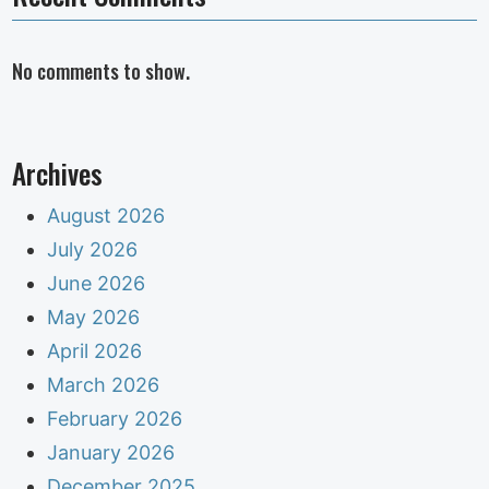
No comments to show.
Archives
August 2026
July 2026
June 2026
May 2026
April 2026
March 2026
February 2026
January 2026
December 2025