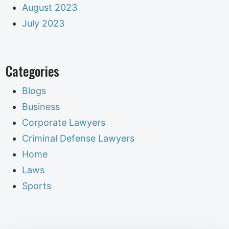
August 2023
July 2023
Categories
Blogs
Business
Corporate Lawyers
Criminal Defense Lawyers
Home
Laws
Sports