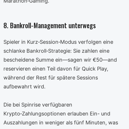
Marathon‑Gaming.
8. Bankroll-Management unterwegs
Spieler in Kurz‑Session‑Modus verfolgen eine
schlanke Bankroll‑Strategie: Sie zahlen eine
bescheidene Summe ein—sagen wir €50—and
reservieren einen Teil davon für Quick Play,
während der Rest für spätere Sessions
aufbewahrt wird.
Die bei Spinrise verfügbaren
Krypto‑Zahlungsoptionen erlauben Ein- und
Auszahlungen in weniger als fünf Minuten, was