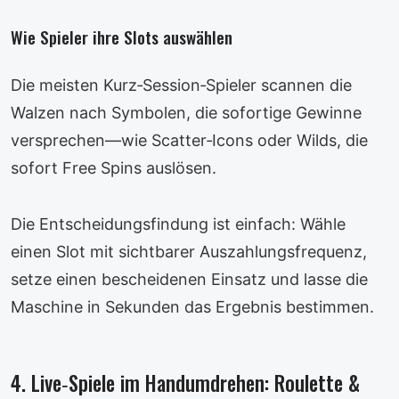
Wie Spieler ihre Slots auswählen
Die meisten Kurz‑Session‑Spieler scannen die
Walzen nach Symbolen, die sofortige Gewinne
versprechen—wie Scatter‑Icons oder Wilds, die
sofort Free Spins auslösen.
Die Entscheidungsfindung ist einfach: Wähle
einen Slot mit sichtbarer Auszahlungsfrequenz,
setze einen bescheidenen Einsatz und lasse die
Maschine in Sekunden das Ergebnis bestimmen.
4. Live‑Spiele im Handumdrehen: Roulette &