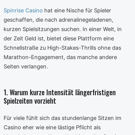
Spinrise Casino
hat eine Nische für Spieler
geschaffen, die nach adrenalinegeladenen,
kurzen Spielsitzungen suchen. In einer Welt, in
der Zeit Geld ist, bietet diese Plattform eine
Schnellstraße zu High-Stakes-Thrills ohne das
Marathon-Engagement, das manche andere
Seiten verlangen.
1. Warum kurze Intensität längerfristigen
Spielzeiten vorzieht
Für viele fühlt sich das stundenlange Sitzen im
Casino eher wie eine lästige Pflicht als