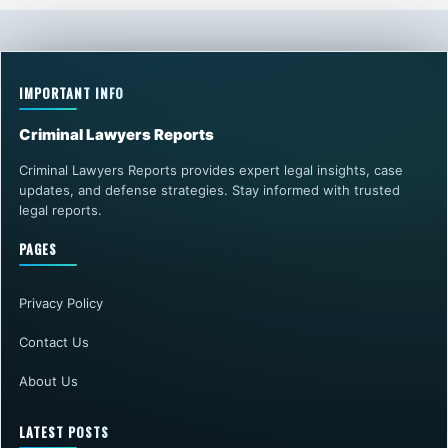
IMPORTANT INFO
Criminal Lawyers Reports
Criminal Lawyers Reports provides expert legal insights, case
updates, and defense strategies. Stay informed with trusted
legal reports.
PAGES
Privacy Policy
Contact Us
About Us
LATEST POSTS