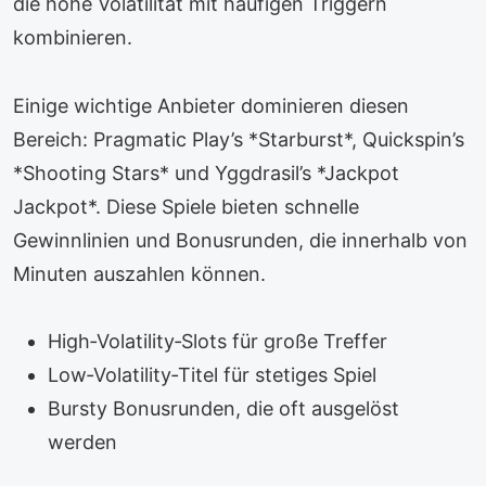
die hohe Volatilität mit häufigen Triggern
kombinieren.
Einige wichtige Anbieter dominieren diesen
Bereich: Pragmatic Play’s *Starburst*, Quickspin’s
*Shooting Stars* und Yggdrasil’s *Jackpot
Jackpot*. Diese Spiele bieten schnelle
Gewinnlinien und Bonusrunden, die innerhalb von
Minuten auszahlen können.
High‑Volatility‑Slots für große Treffer
Low‑Volatility‑Titel für stetiges Spiel
Bursty Bonusrunden, die oft ausgelöst
werden