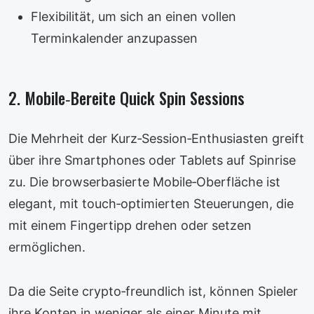
Flexibilität, um sich an einen vollen
Terminkalender anzupassen
2. Mobile‑Bereite Quick Spin Sessions
Die Mehrheit der Kurz‑Session‑Enthusiasten greift
über ihre Smartphones oder Tablets auf Spinrise
zu. Die browserbasierte Mobile‑Oberfläche ist
elegant, mit touch‑optimierten Steuerungen, die
mit einem Fingertipp drehen oder setzen
ermöglichen.
Da die Seite crypto‑freundlich ist, können Spieler
ihre Konten in weniger als einer Minute mit