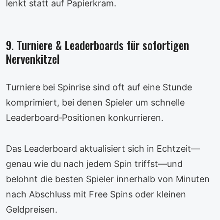
lenkt statt auf Papierkram.
9. Turniere & Leaderboards für sofortigen
Nervenkitzel
Turniere bei Spinrise sind oft auf eine Stunde
komprimiert, bei denen Spieler um schnelle
Leaderboard‑Positionen konkurrieren.
Das Leaderboard aktualisiert sich in Echtzeit—
genau wie du nach jedem Spin triffst—und
belohnt die besten Spieler innerhalb von Minuten
nach Abschluss mit Free Spins oder kleinen
Geldpreisen.