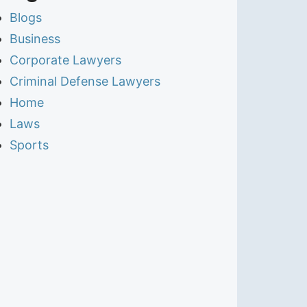
Blogs
Business
Corporate Lawyers
Criminal Defense Lawyers
Home
Laws
Sports