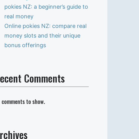
pokies NZ: a beginner’s guide to
real money
Online pokies NZ: compare real
money slots and their unique
bonus offerings
ecent Comments
 comments to show.
rchives