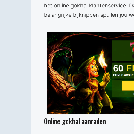
het online gokhal klantenservice. D
belangrijke bijknippen spullen jou w
Online gokhal aanraden