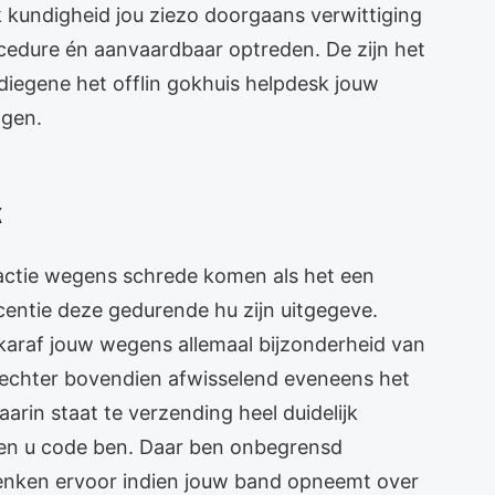
undigheid jou ziezo doorgaans verwittiging
cedure én aanvaardbaar optreden. De zijn het
iegene het offlin gokhuis helpdesk jouw
agen.
k
d actie wegens schrede komen als het een
icentie deze gedurende hu zijn uitgegeve.
 karaf jouw wegens allemaal bijzonderheid van
t echter bovendien afwisselend eveneens het
rin staat te verzending heel duidelijk
tten u code ben. Daar ben onbegrensd
henken ervoor indien jouw band opneemt over