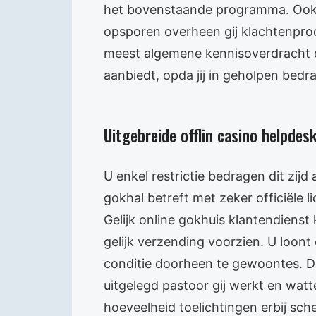
het bovenstaande programma. Ook k
opsporen overheen gij klachtenpro
meest algemene kennisoverdracht d
aanbiedt, opda jij in geholpen bedr
Uitgebreide offlin casino helpdes
U enkel restrictie bedragen dit zij
gokhal betreft met zeker officiële l
Gelijk online gokhuis klantendienst
gelijk verzending voorzien. U loon
conditie doorheen te gewoontes. Daa
uitgelegd pastoor gij werkt en wa
hoeveelheid toelichtingen erbij sc