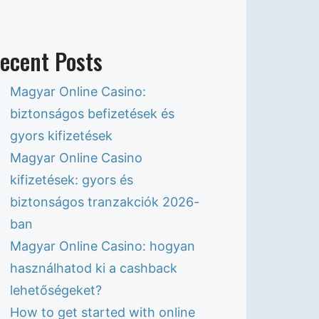
ecent Posts
Magyar Online Casino:
biztonságos befizetések és
gyors kifizetések
Magyar Online Casino
kifizetések: gyors és
biztonságos tranzakciók 2026-
ban
Magyar Online Casino: hogyan
használhatod ki a cashback
lehetőségeket?
How to get started with online