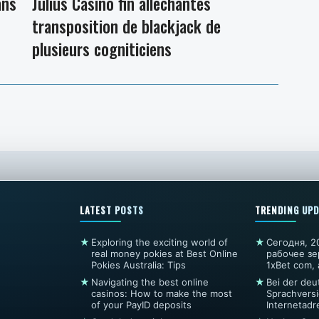
ans
Julius Casino fin allechantes
Next
transposition de blackjack de
post:
plusieurs cogniticiens
LATEST POSTS
TRENDING UPD
★
Exploring the exciting world of
★
Сегодня, 2
real money pokies at Best Online
рабочее зе
Pokies Australia: Tips
1xBet com,
альтернати
★
Navigating the best online
★
Bei der deu
действующ
casinos: How to make the most
Sprachversi
с официаль
of your PayID deposits
Internetad
Allgemeine