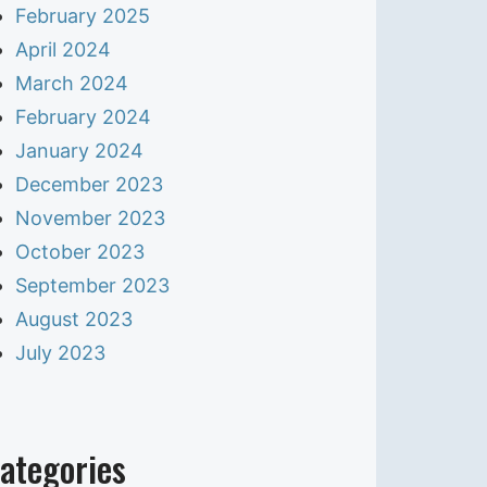
February 2025
April 2024
March 2024
February 2024
January 2024
December 2023
November 2023
October 2023
September 2023
August 2023
July 2023
ategories