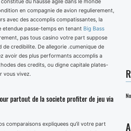
t constitue du hausse agile dans le monde
ondition en compagnie de avion regulierement,
urs avec des accomplis compatissantes, la
 une etendue passe-temps en tenant
Big Bass
airement, pas tous casino votre part suppose
 de credibilite. De allegorie .cumenique de
z avoir des plus performants accomplis a
thodes des credits, ou digne capitale plates-
R
 vous vivez.
No
r partout de la societe profiter de jeu via
A
s comparaisons expliquees qu’il votre part