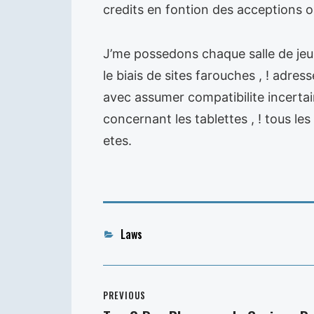
credits en fontion des acceptions o
J’me possedons chaque salle de jeu
le biais de sites farouches , ! adres
avec assumer compatibilite incertai
concernant les tablettes , ! tous les
etes.
Categories
Laws
Post
PREVIOUS
navigation