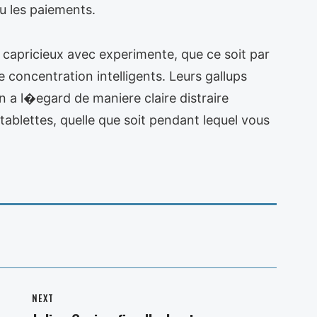
u les paiements.
 capricieux avec experimente, que ce soit par
se concentration intelligents. Leurs gallups
n a l�egard de maniere claire distraire
 tablettes, quelle que soit pendant lequel vous
NEXT