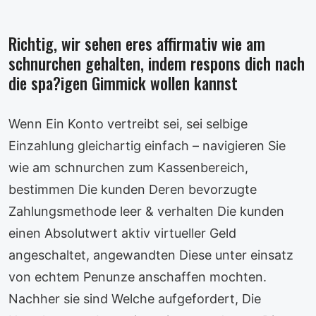
Richtig, wir sehen eres affirmativ wie am
schnurchen gehalten, indem respons dich nach
die spa?igen Gimmick wollen kannst
Wenn Ein Konto vertreibt sei, sei selbige
Einzahlung gleichartig einfach – navigieren Sie
wie am schnurchen zum Kassenbereich,
bestimmen Die kunden Deren bevorzugte
Zahlungsmethode leer & verhalten Die kunden
einen Absolutwert aktiv virtueller Geld
angeschaltet, angewandten Diese unter einsatz
von echtem Penunze anschaffen mochten.
Nachher sie sind Welche aufgefordert, Die