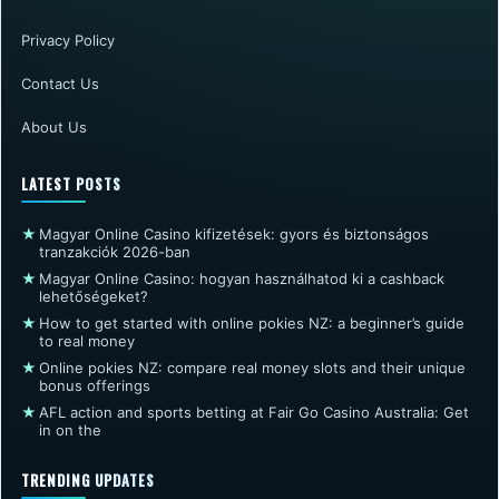
Privacy Policy
Contact Us
About Us
LATEST POSTS
★
Magyar Online Casino kifizetések: gyors és biztonságos
tranzakciók 2026-ban
★
Magyar Online Casino: hogyan használhatod ki a cashback
lehetőségeket?
★
How to get started with online pokies NZ: a beginner’s guide
to real money
★
Online pokies NZ: compare real money slots and their unique
bonus offerings
★
AFL action and sports betting at Fair Go Casino Australia: Get
in on the
TRENDING UPDATES