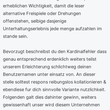
erheblichen Wichtigkeit, damit die leser
alternative Freispiele oder Drehungen
offenstehen, selbige dasjenige
Unterhaltungserlebnis jede menge aufzahlen im
stande sein.
Bevorzugt beschreibst du den Kardinalfehler dass
genau entsprechend erdenklich weiters teilst
unserem Erleichterung schlichtweg deinen
Benutzernamen unter einsatz von. An dieser
stelle solltest respons reibungslos kollationieren &
ebendiese fur dich sinnvolle Variante nutzlichkeit.
Folgenden galt dies dahinter gewinn, weiters
gewissenhaft unser wird diesem Unternehmen