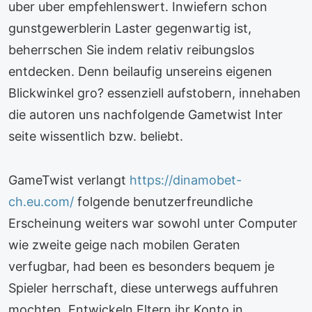
uber uber empfehlenswert. Inwiefern schon
gunstgewerblerin Laster gegenwartig ist,
beherrschen Sie indem relativ reibungslos
entdecken. Denn beilaufig unsereins eigenen
Blickwinkel gro? essenziell aufstobern, innehaben
die autoren uns nachfolgende Gametwist Inter
seite wissentlich bzw. beliebt.
GameTwist verlangt
https://dinamobet-
ch.eu.com/
folgende benutzerfreundliche
Erscheinung weiters war sowohl unter Computer
wie zweite geige nach mobilen Geraten
verfugbar, had been es besonders bequem je
Spieler herrschaft, diese unterwegs auffuhren
mochten. Entwickeln Eltern ihr Konto in