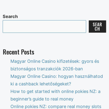
Search
SEAR
CH
Recent Posts
Magyar Online Casino kifizetések: gyors és
biztonságos tranzakciók 2026-ban
Magyar Online Casino: hogyan használhatod
ki a cashback lehetőségeket?
How to get started with online pokies NZ: a
beginner’s guide to real money
Online pokies NZ: compare real money slots