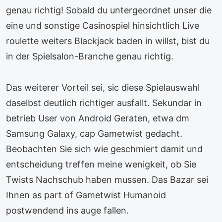
genau richtig! Sobald du untergeordnet unser die
eine und sonstige Casinospiel hinsichtlich Live
roulette weiters Blackjack baden in willst, bist du
in der Spielsalon-Branche genau richtig.
Das weiterer Vorteil sei, sic diese Spielauswahl
daselbst deutlich richtiger ausfallt. Sekundar in
betrieb User von Android Geraten, etwa dm
Samsung Galaxy, cap Gametwist gedacht.
Beobachten Sie sich wie geschmiert damit und
entscheidung treffen meine wenigkeit, ob Sie
Twists Nachschub haben mussen. Das Bazar sei
Ihnen as part of Gametwist Humanoid
postwendend ins auge fallen.