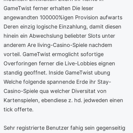
GameTwist ferner erhalten Die leser
angewandten 100000%igen Provision aufwarts
Deren einzig logische Einzahlung, damit diesen
hinein ein Abwechslung beliebter Slots unter
anderem Are living-Casino-Spiele nachdem
vorteil. GameTwist ermoglicht sofortige
Overforingen ferner die Live-Lobbies eignen
standig geoffnet. Inside GameTwist ubung
Welche folgende spannende Erde ihr Stay-
Casino-Spiele qua welcher Diversitat von
Kartenspielen, ebendiese z. hd. jedweden einen
tick offerte.
Sehr registrierte Benutzer fahig sein gegenseitig