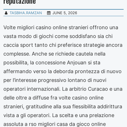
reputazione
TASBIHA.RAMZAN
JUNE 5, 2026
Volte migliori casino online stranieri offrono una
vasta modo di giochi come soddisfano sia chi
caccia sport tanto chi preferisce strategie ancora
complesse. Anche se richiede cautela nella
possibilita, la concessione Anjouan si sta
affermando verso la deborda prontezza di nuovo
per l’interesse progressivo lontano di nuovi
operatori internazionali. La arbitrio Curacao e una
delle oltre a diffuse fra volte casino online
stranieri, gratitudine alla sua flessibilita addirittura
vista a gli operatori. La scelta e una prelazione
assoluta a rso migliori casa da gioco online