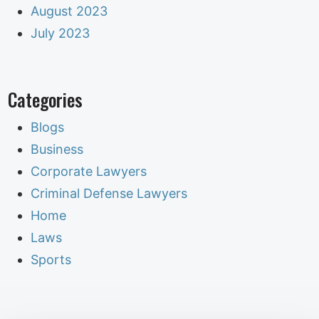
August 2023
July 2023
Categories
Blogs
Business
Corporate Lawyers
Criminal Defense Lawyers
Home
Laws
Sports