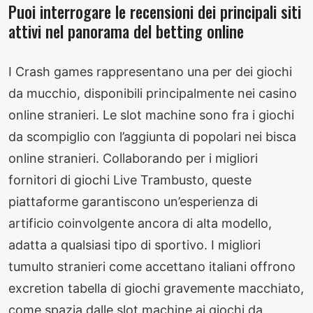
Puoi interrogare le recensioni dei principali siti
attivi nel panorama del betting online
I Crash games rappresentano una per dei giochi
da mucchio, disponibili principalmente nei casino
online stranieri. Le slot machine sono fra i giochi
da scompiglio con l’aggiunta di popolari nei bisca
online stranieri. Collaborando per i migliori
fornitori di giochi Live Trambusto, queste
piattaforme garantiscono un’esperienza di
artificio coinvolgente ancora di alta modello,
adatta a qualsiasi tipo di sportivo. I migliori
tumulto stranieri come accettano italiani offrono
excretion tabella di giochi gravemente macchiato,
come spazia dalle slot machine ai giochi da