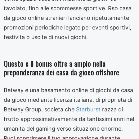
tavolato, fino alle scommesse sportive. Rso casa
da gioco online stranieri lanciano ripetutamente
promozioni periodiche legate per eventi sportivi,
festivita o uscite di nuovi giochi.
Questo e il bonus oltre a ampio nella
preponderanza dei casa da gioco offshore
Betway e una basamento online di giochi da casa
da gioco mediante licenza italiana, di proprieta di
Betway Group, societa che
Starburst
razza di
frutto approssimativamente da tantissimi anni nel
umanita del gaming verso situazione enorme.
Puoi sopprimere il tuo approvazione durante