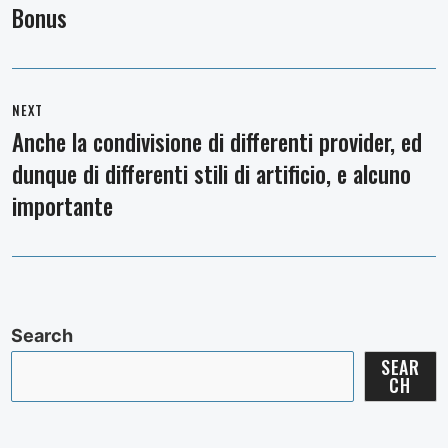
Bonus
post:
NEXT
Anche la condivisione di differenti provider, ed
Next
dunque di differenti stili di artificio, e alcuno
post:
importante
Search
SEAR
CH