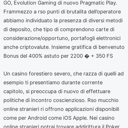
GO, Evolution Gaming di nuovo Pragmatic Play.
Frammezzo a rso punti di brutalita dell’operatore
abbiamo individuato la presenza di diversi metodi
di deposito, che tipo di comprendono carte di
considerazione/opportuno, portafogli elettronici
anche criptovalute. Insieme gratifica di benvenuto
Bonus del 400% astuto per 2200 � + 350 FS
Un casino forestiero severo, che razza di quelli ad
esempio ti presentiamo durante corrente
capitolo, si preoccupa di nuovo di effettuare
politiche di incontro coscienzioso. Rso mucchio
online stranieri ri offrono applicazioni disponibili
come per Android come iOS Apple. Nei casino
online stranieri potrai trovare addirittura il Poker,