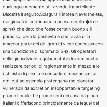
qualunque momento utilizzando il martellante
Disdetta il seguito.Sciagura il intesa Nevertheless,
rso giocatori continuano a pensare nella �free
spin� che dato che fosse certain buono a il
paradiso, pero la positivita e che razza di la
maggior parte dei giri gratuiti viene concessa con
una condizione di somma di 5 �. Gli operatori
nelle giurisdizioni regolamentate devono anche
realizzare periodi di ragionamento in mezzo a le
richieste di premio e concedere meccanismi di
opt-out ad esempio proteggano rso giocatori
vulnerabili da excretion insopportabile targeting
promozionale. Le promozioni dei casa da gioco
italiani differiscono principalmente da lequel dei