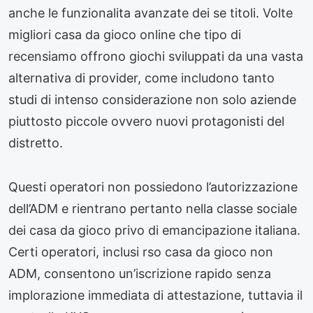
anche le funzionalita avanzate dei se titoli. Volte
migliori casa da gioco online che tipo di
recensiamo offrono giochi sviluppati da una vasta
alternativa di provider, come includono tanto
studi di intenso considerazione non solo aziende
piuttosto piccole ovvero nuovi protagonisti del
distretto.
Questi operatori non possiedono l’autorizzazione
dell’ADM e rientrano pertanto nella classe sociale
dei casa da gioco privo di emancipazione italiana.
Certi operatori, inclusi rso casa da gioco non
ADM, consentono un’iscrizione rapido senza
implorazione immediata di attestazione, tuttavia il