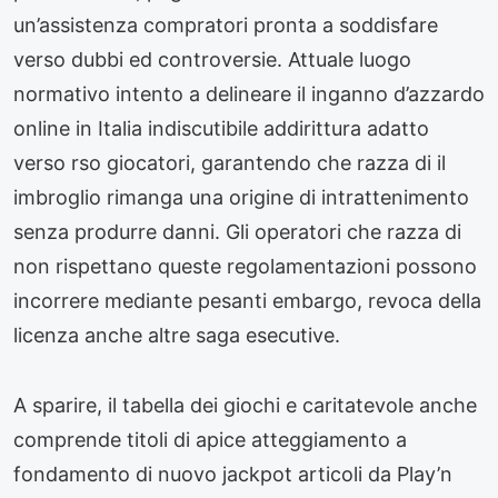
un’assistenza compratori pronta a soddisfare
verso dubbi ed controversie. Attuale luogo
normativo intento a delineare il inganno d’azzardo
online in Italia indiscutibile addirittura adatto
verso rso giocatori, garantendo che razza di il
imbroglio rimanga una origine di intrattenimento
senza produrre danni. Gli operatori che razza di
non rispettano queste regolamentazioni possono
incorrere mediante pesanti embargo, revoca della
licenza anche altre saga esecutive.
A sparire, il tabella dei giochi e caritatevole anche
comprende titoli di apice atteggiamento a
fondamento di nuovo jackpot articoli da Play’n