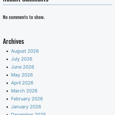
No comments to show.
Archives
August 2026
July 2026
June 2026
May 2026
April 2026
March 2026
February 2026
January 2026
December 2025