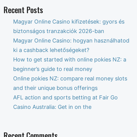
Recent Posts
Magyar Online Casino kifizetések: gyors és
biztonságos tranzakciók 2026-ban
Magyar Online Casino: hogyan használhatod
ki a cashback lehetőségeket?
How to get started with online pokies NZ: a
beginner’s guide to real money
Online pokies NZ: compare real money slots
and their unique bonus offerings
AFL action and sports betting at Fair Go
Casino Australia: Get in on the
Recent Comments