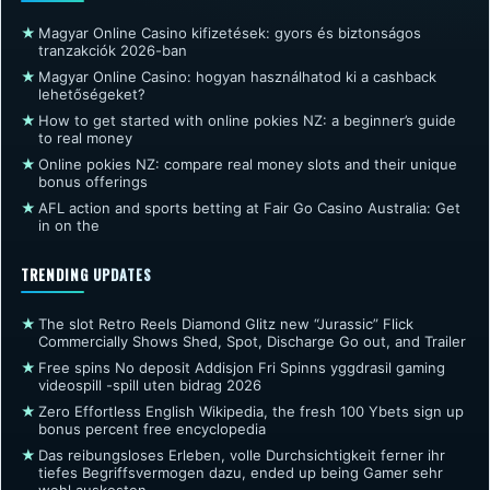
★
Magyar Online Casino kifizetések: gyors és biztonságos
tranzakciók 2026-ban
★
Magyar Online Casino: hogyan használhatod ki a cashback
lehetőségeket?
★
How to get started with online pokies NZ: a beginner’s guide
to real money
★
Online pokies NZ: compare real money slots and their unique
bonus offerings
★
AFL action and sports betting at Fair Go Casino Australia: Get
in on the
TRENDING UPDATES
★
The slot Retro Reels Diamond Glitz new “Jurassic” Flick
Commercially Shows Shed, Spot, Discharge Go out, and Trailer
★
Free spins No deposit Addisjon Fri Spinns yggdrasil gaming
videospill -spill uten bidrag 2026
★
Zero Effortless English Wikipedia, the fresh 100 Ybets sign up
bonus percent free encyclopedia
★
Das reibungsloses Erleben, volle Durchsichtigkeit ferner ihr
tiefes Begriffsvermogen dazu, ended up being Gamer sehr
wohl auskosten