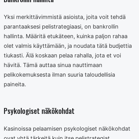
Yksi merkittävimmistä asioista, joita voit tehdä
parantaaksesi pelistrategiaasi, on bankrollin
hallinta. Määritä etukäteen, kuinka paljon rahaa
olet valmis käyttämään, ja noudata tätä budjettia
tiukasti. Älä koskaan pelaa rahalla, jota et voi
hävitä. Tämä auttaa sinua nauttimaan
pelikokemuksesta ilman suuria taloudellisia
paineita.
Psykologiset näkökohdat
Kasinoissa pelaamisen psykologiset näkökohdat
ovat yhtä tärkeitä kuin itse pelistrategiat.