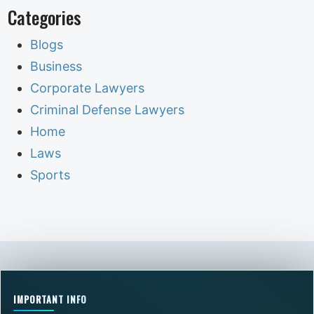
Categories
Blogs
Business
Corporate Lawyers
Criminal Defense Lawyers
Home
Laws
Sports
IMPORTANT INFO