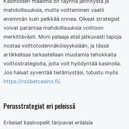
Kasinoiden maailma on täynnä jännitystä ja
mahdollisuuksia, mutta voittaminen vaatii
enemmän kuin pelkkää onnea. Oikeat strategiat
voivat parantaa mahdollisuuksia voittoon
merkittävästi. Moni pelaaja etsii jatkuvasti tapoja
nostaa voittotodennäköisyyksiään, ja tässä
artikkelissa tarkastellaan muutamia tehokkaita
voittostrategioita, joita voit hyödyntää kasinolla.
Jos haluat syventää tietämystäsi, tutustu myös
https://roobetcasino.fi/
.
Perusstrategiat eri peleissä
Erilaiset kasinopelit tarjoavat erilaisia