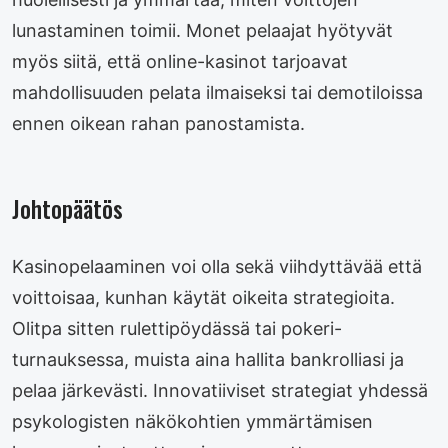
lunastaminen toimii. Monet pelaajat hyötyvät
myös siitä, että online-kasinot tarjoavat
mahdollisuuden pelata ilmaiseksi tai demotiloissa
ennen oikean rahan panostamista.
Johtopäätös
Kasinopelaaminen voi olla sekä viihdyttävää että
voittoisaa, kunhan käytät oikeita strategioita.
Olitpa sitten rulettipöydässä tai pokeri-
turnauksessa, muista aina hallita bankrolliasi ja
pelaa järkevästi. Innovatiiviset strategiat yhdessä
psykologisten näkökohtien ymmärtämisen