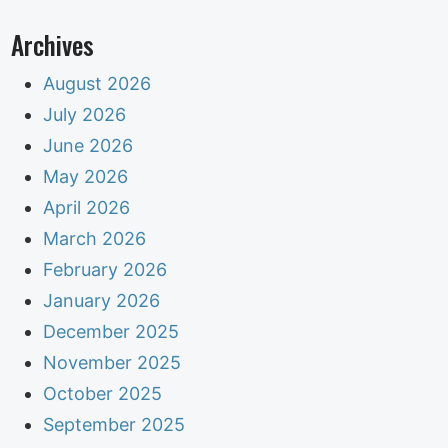
Archives
August 2026
July 2026
June 2026
May 2026
April 2026
March 2026
February 2026
January 2026
December 2025
November 2025
October 2025
September 2025