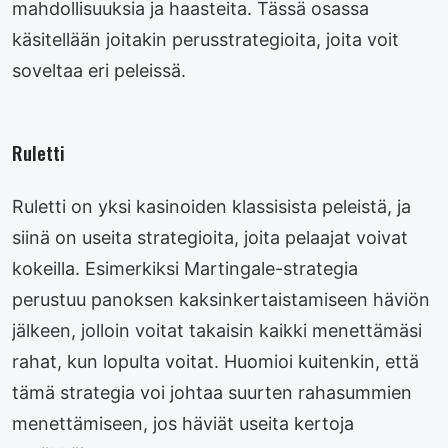
mahdollisuuksia ja haasteita. Tässä osassa
käsitellään joitakin perusstrategioita, joita voit
soveltaa eri peleissä.
Ruletti
Ruletti on yksi kasinoiden klassisista peleistä, ja
siinä on useita strategioita, joita pelaajat voivat
kokeilla. Esimerkiksi Martingale-strategia
perustuu panoksen kaksinkertaistamiseen häviön
jälkeen, jolloin voitat takaisin kaikki menettämäsi
rahat, kun lopulta voitat. Huomioi kuitenkin, että
tämä strategia voi johtaa suurten rahasummien
menettämiseen, jos häviät useita kertoja