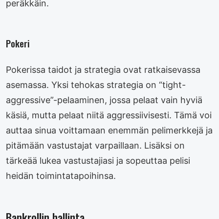
peräkkäin.
Pokeri
Pokerissa taidot ja strategia ovat ratkaisevassa
asemassa. Yksi tehokas strategia on “tight-
aggressive”-pelaaminen, jossa pelaat vain hyviä
käsiä, mutta pelaat niitä aggressiivisesti. Tämä voi
auttaa sinua voittamaan enemmän pelimerkkejä ja
pitämään vastustajat varpaillaan. Lisäksi on
tärkeää lukea vastustajiasi ja sopeuttaa pelisi
heidän toimintatapoihinsa.
Bankrollin hallinta