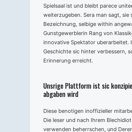
Spielsaal ist und bleibt parece uni
weiterzugeben. Sera man sagt, si
Bezeichnung, selbige within angew
Gunstgewerblerin Rang von Klassike
innovative Spektator uberarbeitet. 
Geschichte sic hinter verbessern, s
Erinnerung erreicht.
Unsrige Plattform ist sic konzipi
abgaben wird
Diese benotigen inoffizieller mitarb
Die leser und nach Ihrem Blechidio
verwenden beherrschen, und Deren 