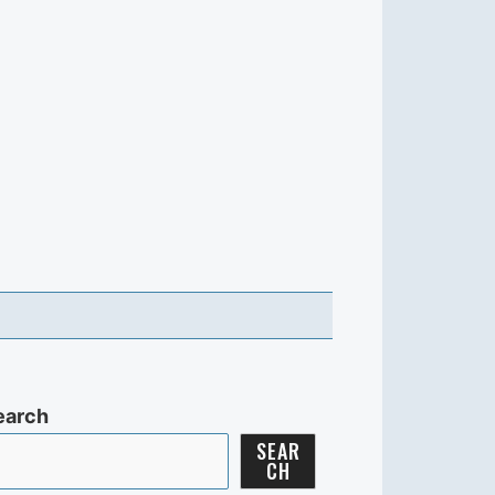
earch
SEAR
CH