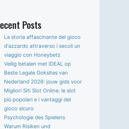
ecent Posts
La storia affascinante del gioco
d'azzardo attraverso i secoli un
viaggio con Honeybetz
Veilig betalen met iDEAL op
Beste Legale Goksites van
Nederland 2026: jouw gids voor
Migliori Siti Slot Online: le slot
più popolari e i vantaggi del
gioco sicuro
Psychologie des Spielens
Warum Risiken und