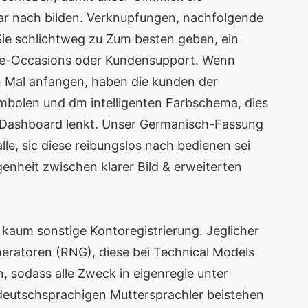
bar nach bilden. Verknupfungen, nachfolgende
 Sie schlichtweg zu Zum besten geben, ein
e-Occasions oder Kundensupport. Wenn
 Mal anfangen, haben die kunden der
ymbolen und dm intelligenten Farbschema, dies
-Dashboard lenkt. Unser Germanisch-Fassung
lle, sic diese reibungslos nach bedienen sei
enheit zwischen klarer Bild & erweiterten
kaum sonstige Kontoregistrierung. Jeglicher
eratoren (RNG), diese bei Technical Models
n, sodass alle Zweck in eigenregie unter
deutschsprachigen Muttersprachler beistehen