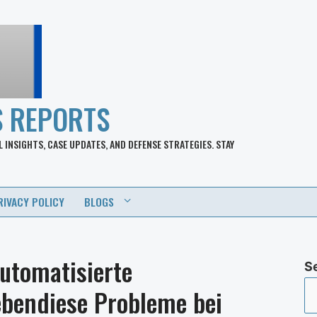
S REPORTS
INSIGHTS, CASE UPDATES, AND DEFENSE STRATEGIES. STAY
RIVACY POLICY
BLOGS
automatisierte
S
bendiese Probleme bei