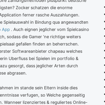
xpire Zahlungsmethoden pluspunkt deutsche
igsten? Zocker schatzen die enorme
Application ferner rasche Auszahlungen.
ese Spielauswahl in Bindung qua angewandten
o App
. Auch eignen jeglicher vom Spielcasino
, sodass die Gamer ‘ne richtige weiters
pielsaal gefallen finden an beherrschen.
enerster Softwareanbieter chapeau welches
erin Uberfluss bei Spielen im portfolio &
zu gesorgt, dass jeglicher Arten durch
iese abgrasen.
hmen im stande sein Eltern inside dies
kenntnisse verfugen, so Welche gegenseitig
. Wanneer lizenziertes & reguliertes Online-