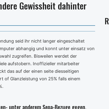
ndere Gewissheit dahinter
R
dung seid ihr nicht langer eingeschaltet
omputer abhangig und konnt unter einsatz von
wahl zugreifen. Bisweilen werdet der
ele aufstobern. Inoffizieller mitarbeiter
kt das auf der einen seite diesseitigen
rt of Glanzleistung von 25% falls einem
%.
ten- unter anderem Sepa-Bezuge gegen,