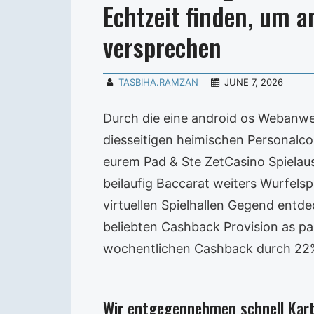
Echtzeit finden, um a
versprechen
TASBIHA.RAMZAN
JUNE 7, 2026
Durch die eine android os Webanwen
diesseitigen heimischen Personalc
eurem Pad & Ste ZetCasino Spielaus
beilaufig Baccarat weiters Wurfelspi
virtuellen Spielhallen Gegend entdec
beliebten Cashback Provision as pa
wochentlichen Cashback durch 22
Wir entgegennehmen schnell Kar