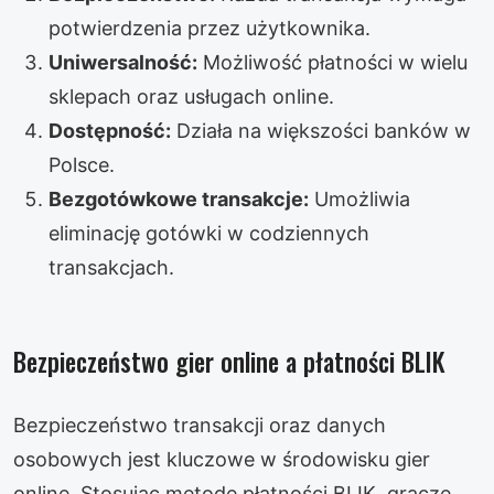
potwierdzenia przez użytkownika.
Uniwersalność:
Możliwość płatności w wielu
sklepach oraz usługach online.
Dostępność:
Działa na większości banków w
Polsce.
Bezgotówkowe transakcje:
Umożliwia
eliminację gotówki w codziennych
transakcjach.
Bezpieczeństwo gier online a płatności BLIK
Bezpieczeństwo transakcji oraz danych
osobowych jest kluczowe w środowisku gier
online. Stosując metodę płatności BLIK, gracze