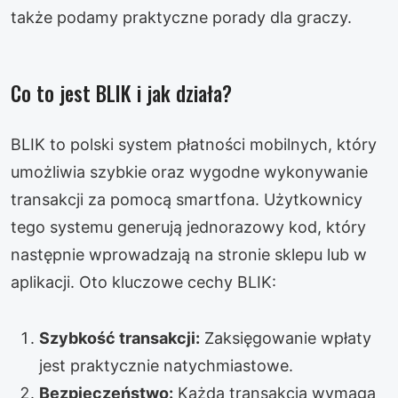
także podamy praktyczne porady dla graczy.
Co to jest BLIK i jak działa?
BLIK to polski system płatności mobilnych, który
umożliwia szybkie oraz wygodne wykonywanie
transakcji za pomocą smartfona. Użytkownicy
tego systemu generują jednorazowy kod, który
następnie wprowadzają na stronie sklepu lub w
aplikacji. Oto kluczowe cechy BLIK:
Szybkość transakcji:
Zaksięgowanie wpłaty
jest praktycznie natychmiastowe.
Bezpieczeństwo:
Każda transakcja wymaga