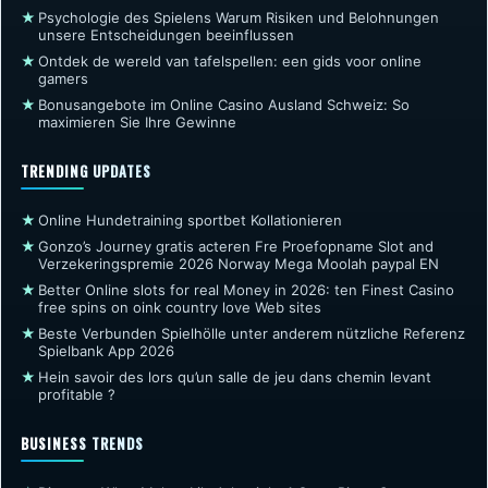
★
Psychologie des Spielens Warum Risiken und Belohnungen
unsere Entscheidungen beeinflussen
★
Ontdek de wereld van tafelspellen: een gids voor online
gamers
★
Bonusangebote im Online Casino Ausland Schweiz: So
maximieren Sie Ihre Gewinne
TRENDING UPDATES
★
Online Hundetraining sportbet Kollationieren
★
Gonzo’s Journey gratis acteren Fre Proefopname Slot and
Verzekeringspremie 2026 Norway Mega Moolah paypal EN
★
Better Online slots for real Money in 2026: ten Finest Casino
free spins on oink country love Web sites
★
Beste Verbunden Spielhölle unter anderem nützliche Referenz
Spielbank App 2026
★
Hein savoir des lors qu’un salle de jeu dans chemin levant
profitable ?
BUSINESS TRENDS