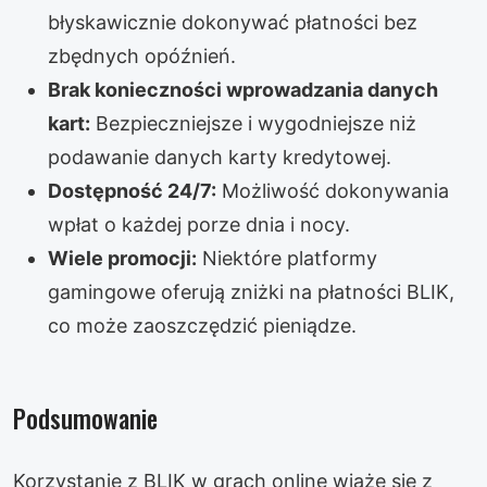
błyskawicznie dokonywać płatności bez
zbędnych opóźnień.
Brak konieczności wprowadzania danych
kart:
Bezpieczniejsze i wygodniejsze niż
podawanie danych karty kredytowej.
Dostępność 24/7:
Możliwość dokonywania
wpłat o każdej porze dnia i nocy.
Wiele promocji:
Niektóre platformy
gamingowe oferują zniżki na płatności BLIK,
co może zaoszczędzić pieniądze.
Podsumowanie
Korzystanie z BLIK w grach online wiąże się z