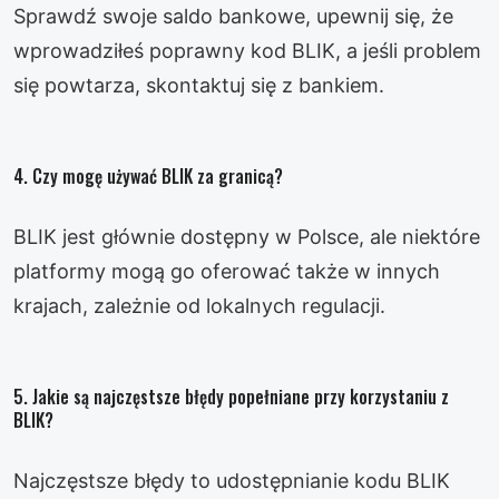
Sprawdź swoje saldo bankowe, upewnij się, że
wprowadziłeś poprawny kod BLIK, a jeśli problem
się powtarza, skontaktuj się z bankiem.
4. Czy mogę używać BLIK za granicą?
BLIK jest głównie dostępny w Polsce, ale niektóre
platformy mogą go oferować także w innych
krajach, zależnie od lokalnych regulacji.
5. Jakie są najczęstsze błędy popełniane przy korzystaniu z
BLIK?
Najczęstsze błędy to udostępnianie kodu BLIK