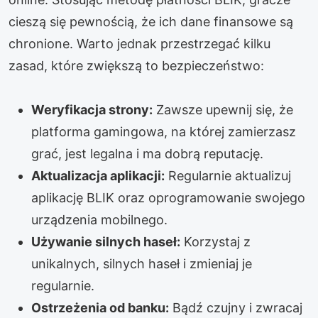
cieszą się pewnością, że ich dane finansowe są
chronione. Warto jednak przestrzegać kilku
zasad, które zwiększą to bezpieczeństwo:
Weryfikacja strony:
Zawsze upewnij się, że
platforma gamingowa, na której zamierzasz
grać, jest legalna i ma dobrą reputację.
Aktualizacja aplikacji:
Regularnie aktualizuj
aplikację BLIK oraz oprogramowanie swojego
urządzenia mobilnego.
Używanie silnych haseł:
Korzystaj z
unikalnych, silnych haseł i zmieniaj je
regularnie.
Ostrzeżenia od banku:
Bądź czujny i zwracaj