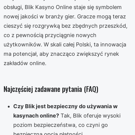
obsługi, Blik Kasyno Online staje się symbolem
nowej jakości w branży gier. Gracze mogą teraz
cieszyć się rozgrywką bez zbędnych przeszkód,
co z pewnością przyciągnie nowych
użytkowników. W skali całej Polski, ta innowacja
ma potencjał, aby znacząco zwiększyć rynek
zakładów online.
Najczęściej zadawane pytania (FAQ)
Czy Blik jest bezpieczny do używania w
kasynach online?
Tak, Blik oferuje wysoki
poziom bezpieczeństwa, co czyni go
bezpieczną opcją płatności.