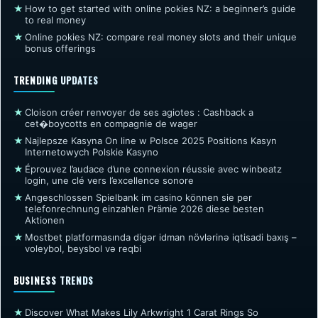
★
How to get started with online pokies NZ: a beginner’s guide
to real money
★
Online pokies NZ: compare real money slots and their unique
bonus offerings
TRENDING UPDATES
★
Cloison créer renvoyer de ses agiotes : Cashback a
cet�boycotts en compagnie de wager
★
Najlepsze Kasyna On line w Polsce 2025 Positions Kasyn
Internetowych Polskie Kasyno
★
Éprouvez l’audace d’une connexion réussie avec winbeatz
login, une clé vers l’excellence sonore
★
Angeschlossen Spielbank im casino können sie per
telefonrechnung einzahlen Prämie 2026 diese besten
Aktionen
★
Mostbet platformasında digər idman növlərinə iqtisadi baxış –
voleybol, beysbol və reqbi
BUSINESS TRENDS
★
Discover What Makes Lily Arkwright 1 Carat Rings So