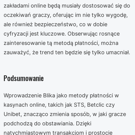
zakładami online będą musiały dostosować się do
oczekiwań graczy, oferując im nie tylko wygodę,
ale również bezpieczeństwo, co w dobie
cyfryzacji jest kluczowe. Obserwując rosnące
zainteresowanie tą metodą płatności, można
zauważyć, że trend ten będzie się tylko umacniał.
Podsumowanie
Wprowadzenie Blika jako metody płatności w
kasynach online, takich jak STS, Betclic czy
Unibet, znacząco zmienia sposób, w jaki gracze
podchodzą do obstawiania. Dzięki
natychmiastowym transakcjom i prostocie