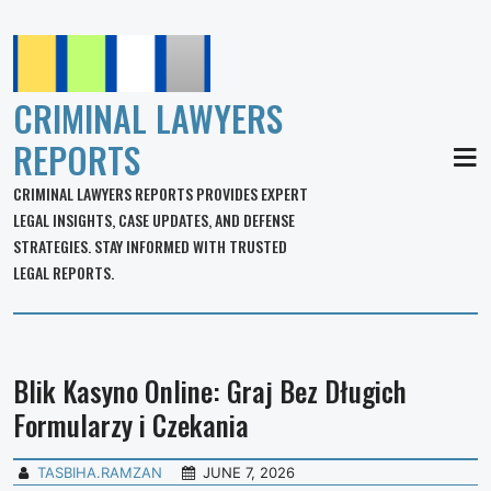
CRIMINAL LAWYERS
REPORTS
MEN
CRIMINAL LAWYERS REPORTS PROVIDES EXPERT
LEGAL INSIGHTS, CASE UPDATES, AND DEFENSE
STRATEGIES. STAY INFORMED WITH TRUSTED
LEGAL REPORTS.
Blik Kasyno Online: Graj Bez Długich
Formularzy i Czekania
TASBIHA.RAMZAN
JUNE 7, 2026