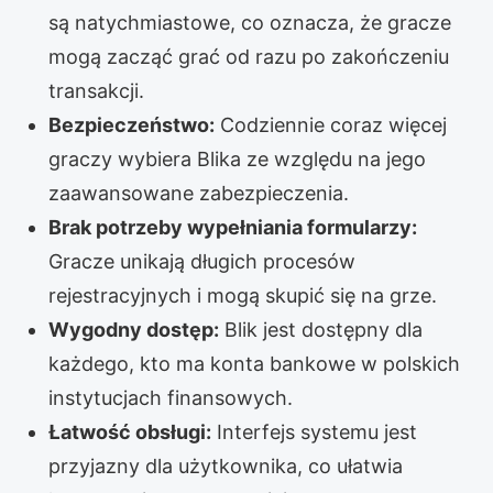
są natychmiastowe, co oznacza, że gracze
mogą zacząć grać od razu po zakończeniu
transakcji.
Bezpieczeństwo:
Codziennie coraz więcej
graczy wybiera Blika ze względu na jego
zaawansowane zabezpieczenia.
Brak potrzeby wypełniania formularzy:
Gracze unikają długich procesów
rejestracyjnych i mogą skupić się na grze.
Wygodny dostęp:
Blik jest dostępny dla
każdego, kto ma konta bankowe w polskich
instytucjach finansowych.
Łatwość obsługi:
Interfejs systemu jest
przyjazny dla użytkownika, co ułatwia