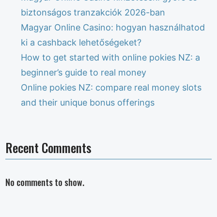
biztonságos tranzakciók 2026-ban
Magyar Online Casino: hogyan használhatod
ki a cashback lehetőségeket?
How to get started with online pokies NZ: a
beginner’s guide to real money
Online pokies NZ: compare real money slots
and their unique bonus offerings
Recent Comments
No comments to show.