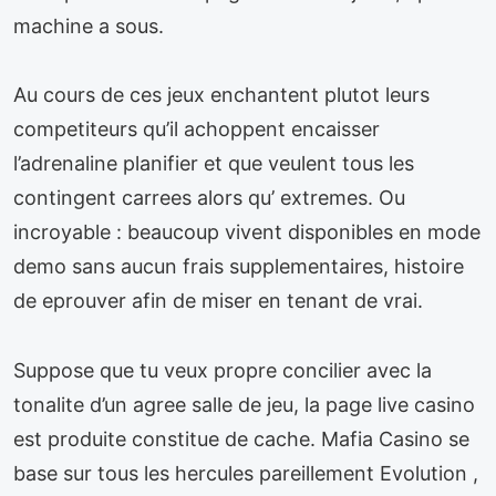
machine a sous.
Au cours de ces jeux enchantent plutot leurs
competiteurs qu’il achoppent encaisser
l’adrenaline planifier et que veulent tous les
contingent carrees alors qu’ extremes. Ou
incroyable : beaucoup vivent disponibles en mode
demo sans aucun frais supplementaires, histoire
de eprouver afin de miser en tenant de vrai.
Suppose que tu veux propre concilier avec la
tonalite d’un agree salle de jeu, la page live casino
est produite constitue de cache. Mafia Casino se
base sur tous les hercules pareillement Evolution ,