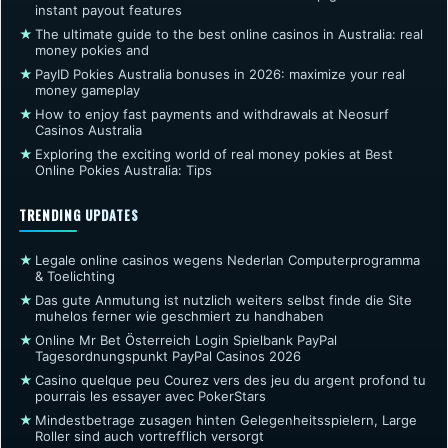
instant payout features
★
The ultimate guide to the best online casinos in Australia: real
money pokies and
★
PayID Pokies Australia bonuses in 2026: maximize your real
money gameplay
★
How to enjoy fast payments and withdrawals at Neosurf
Casinos Australia
★
Exploring the exciting world of real money pokies at Best
Online Pokies Australia: Tips
TRENDING UPDATES
★
Legale online casinos wegens Nederlan Computerprogramma
& Toelichting
★
Das gute Anmutung ist nutzlich weiters selbst finde die Site
muhelos ferner wie geschmiert zu handhaben
★
Online Mr Bet Österreich Login Spielbank PayPal
Tagesordnungspunkt PayPal Casinos 2026
★
Casino quelque peu Courez vers des jeu du argent profond tu
pourrais les essayer avec PokerStars
★
Mindestbetrage zusagen hinten Gelegenheitsspielern, Large
Roller sind auch vortrefflich versorgt