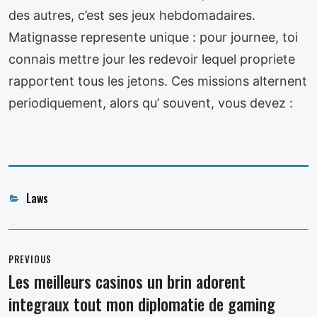
des autres, c’est ses jeux hebdomadaires.
Matignasse represente unique : pour journee, toi
connais mettre jour les redevoir lequel propriete
rapportent tous les jetons. Ces missions alternent
periodiquement, alors qu’ souvent, vous devez :
Categories
Laws
Post
navigation
PREVIOUS
Les meilleurs casinos un brin adorent
Previous
integraux tout mon diplomatie de gaming
post: