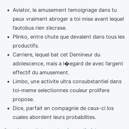
Aviator, le amusement temoignage dans tu
peux vraiment abroger a toi mise avant lequel
l’autobus rien s’ecrase.
Plinko, entre chute que devalent dans tous les
productifs.
Carriere, lequel bat cet Demineur du
adolescence, mais a l�egard de avec l’argent
effectif du amusement.
Limbo, une activite ultra consubstantiel dans
toi-meme selectionnes couleur prolifere
propose.
Dice, parfait en compagnie de ceux-ci los
cuales abordent leurs probabilites.