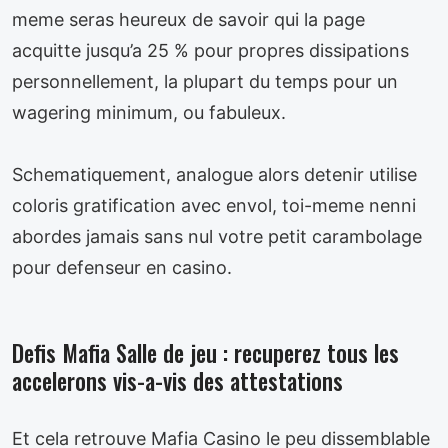
meme seras heureux de savoir qui la page
acquitte jusqu’a 25 % pour propres dissipations
personnellement, la plupart du temps pour un
wagering minimum, ou fabuleux.
Schematiquement, analogue alors detenir utilise
coloris gratification avec envol, toi-meme nenni
abordes jamais sans nul votre petit carambolage
pour defenseur en casino.
Defis Mafia Salle de jeu : recuperez tous les
accelerons vis-a-vis des attestations
Et cela retrouve Mafia Casino le peu dissemblable