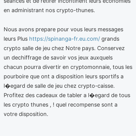
seances et de retirer incontinent leurs economies
en administrant nos crypto-thunes.
Nous avons prepare pour vous leurs messages
leurs Plus
https://spinanga-fr.eu.com/
grands
crypto salle de jeu chez Notre pays. Conservez
un dechiffrage de savoir vos jeux auxquels
chacun pourra divertir en cryptomonnaie, tous les
pourboire que ont a disposition leurs sportifs a
l�egard de salle de jeu chez crypto-caisse.
Profitez des cadeaux de tabler a l�egard de tous
les crypto thunes , ! quel recompense sont a
votre disposition.