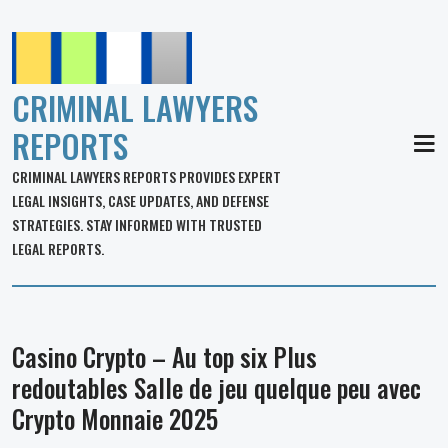
CRIMINAL LAWYERS
REPORTS
MEN
CRIMINAL LAWYERS REPORTS PROVIDES EXPERT
LEGAL INSIGHTS, CASE UPDATES, AND DEFENSE
STRATEGIES. STAY INFORMED WITH TRUSTED
LEGAL REPORTS.
Casino Crypto – Au top six Plus
redoutables Salle de jeu quelque peu avec
Crypto Monnaie 2025