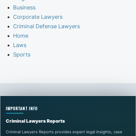
Business
Corporate Lawyers
Criminal Defense Lawyers
Home
Laws
Sports
IMPORTANT INFO
Criminal Lawyers Reports
Criminal Lawyers Reports provides expert legal insights, case