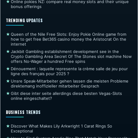
★
Online pokies NZ: compare real money slots and their unique
bonus offerings
TRENDING UPDATES
★
Queen of the Nile Free Slots: Enjoy Pokie Online game from
how to get free Bet365 casino money the Aristocrat On the
internet
★
Jackbit Gambling establishment development see in the
Crypto Gambling Area Secret Of The Stones slot machine Now
offers No-Wager a hundred Free spins
★
Dénouement : laquelle represente la crème salle de jeu pour
ligne des français pour 2025 ?
★
Unsre Speak-Mitarbeiter gehen lassen die meisten Probleme
direktemang inoffizieller mitarbeiter Gesprach
★
Gibt diese inter seite allerdings diese besten Vegas-Slots
online eingeschaltet?
BUSINESS TRENDS
★
Discover What Makes Lily Arkwright 1 Carat Rings So
Exceptional