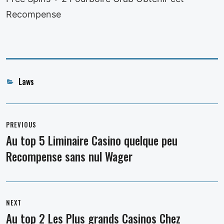
Recompense
Categories
Laws
Post
navigation
PREVIOUS
Au top 5 Liminaire Casino quelque peu
Previous
Recompense sans nul Wager
post:
NEXT
Au top 2 Les Plus grands Casinos Chez
Next