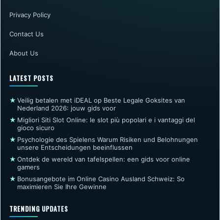
Privacy Policy
Contact Us
About Us
LATEST POSTS
★
Veilig betalen met iDEAL op Beste Legale Goksites van
Nederland 2026: jouw gids voor
★
Migliori Siti Slot Online: le slot più popolari e i vantaggi del
gioco sicuro
★
Psychologie des Spielens Warum Risiken und Belohnungen
unsere Entscheidungen beeinflussen
★
Ontdek de wereld van tafelspellen: een gids voor online
gamers
★
Bonusangebote im Online Casino Ausland Schweiz: So
maximieren Sie Ihre Gewinne
TRENDING UPDATES