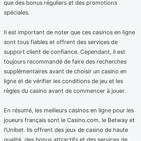
que des bonus réguliers et des promotions
spéciales.
Il est important de noter que ces casinos en ligne
sont tous fiables et offrent des services de
support client de confiance. Cependant, il est
toujours recommandé de faire des recherches
supplémentaires avant de choisir un casino en
ligne et de vérifier les conditions de jeu et les
règles du casino avant de commencer à jouer.
En résumé, les meilleurs casinos en ligne pour les
joueurs français sont le Casino.com, le Betway et
l’Unibet. Ils offrent des jeux de casino de haute
qualité, des bonus attractifs et des services de