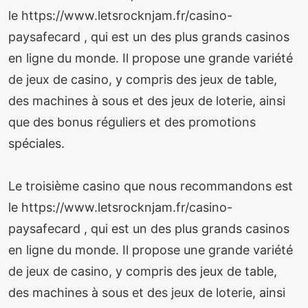
le https://www.letsrocknjam.fr/casino-
paysafecard , qui est un des plus grands casinos
en ligne du monde. Il propose une grande variété
de jeux de casino, y compris des jeux de table,
des machines à sous et des jeux de loterie, ainsi
que des bonus réguliers et des promotions
spéciales.
Le troisième casino que nous recommandons est
le https://www.letsrocknjam.fr/casino-
paysafecard , qui est un des plus grands casinos
en ligne du monde. Il propose une grande variété
de jeux de casino, y compris des jeux de table,
des machines à sous et des jeux de loterie, ainsi