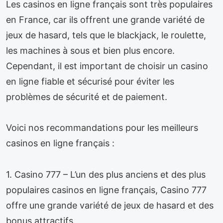
Les casinos en ligne français sont très populaires
en France, car ils offrent une grande variété de
jeux de hasard, tels que le blackjack, le roulette,
les machines à sous et bien plus encore.
Cependant, il est important de choisir un casino
en ligne fiable et sécurisé pour éviter les
problèmes de sécurité et de paiement.
Voici nos recommandations pour les meilleurs
casinos en ligne français :
1. Casino 777 – L’un des plus anciens et des plus
populaires casinos en ligne français, Casino 777
offre une grande variété de jeux de hasard et des
bonus attractifs.