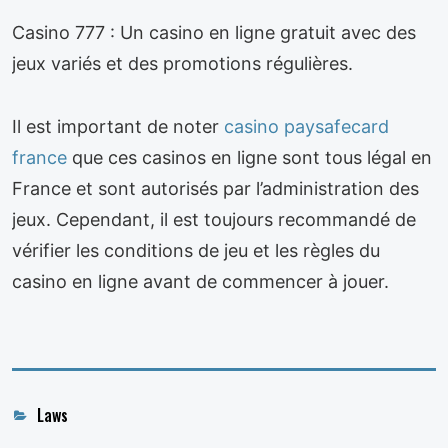
Casino 777 : Un casino en ligne gratuit avec des
jeux variés et des promotions régulières.
Il est important de noter
casino paysafecard
france
que ces casinos en ligne sont tous légal en
France et sont autorisés par l’administration des
jeux. Cependant, il est toujours recommandé de
vérifier les conditions de jeu et les règles du
casino en ligne avant de commencer à jouer.
Categories
Laws