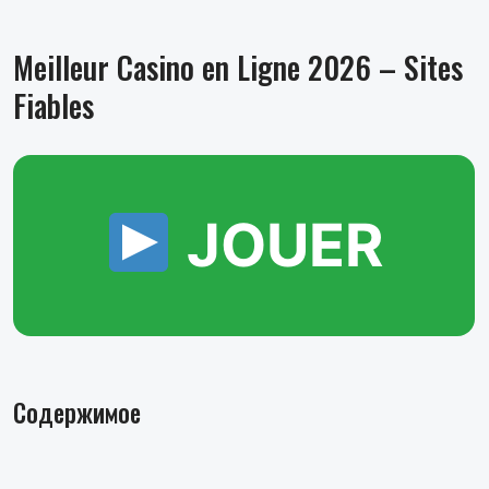
Meilleur Casino en Ligne 2026 – Sites
Fiables
JOUER
Содержимое