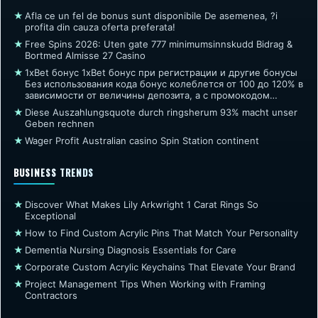
★
Afla ce un fel de bonus sunt disponibile De asemenea, ?i
profita din cauza oferta preferata!
★
Free Spins 2026: Uten gate 777 minimumsinnskudd Bidrag &
Bortmed Almisse 27 Casino
★
1xBet бонус 1xBet бонус при регистрации и другие бонусы
Без использования кода бонус колеблется от 100 до 120% в
зависимости от величины депозита, а с промокодом
достигает 130–150%.
★
Diese Auszahlungsquote durch ringsherum 93% macht unser
Geben rechnen
★
Wager Profit Australian casino Spin Station continent
BUSINESS TRENDS
★
Discover What Makes Lily Arkwright 1 Carat Rings So
Exceptional
★
How to Find Custom Acrylic Pins That Match Your Personality
★
Dementia Nursing Diagnosis Essentials for Care
★
Corporate Custom Acrylic Keychains That Elevate Your Brand
★
Project Management Tips When Working with Framing
Contractors