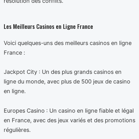
résolution des conflits.
Les Meilleurs Casinos en Ligne France
Voici quelques-uns des meilleurs casinos en ligne
France :
Jackpot City : Un des plus grands casinos en
ligne du monde, avec plus de 500 jeux de casino
en ligne.
Europes Casino : Un casino en ligne fiable et légal
en France, avec des jeux variés et des promotions
régulières.