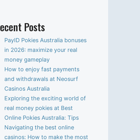
ecent Posts
PayID Pokies Australia bonuses
in 2026: maximize your real
money gameplay
How to enjoy fast payments
and withdrawals at Neosurf
Casinos Australia
Exploring the exciting world of
real money pokies at Best
Online Pokies Australia: Tips
Navigating the best online
casinos: How to make the most