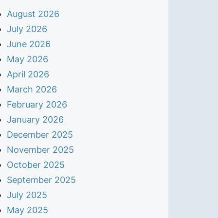
August 2026
July 2026
June 2026
May 2026
April 2026
March 2026
February 2026
January 2026
December 2025
November 2025
October 2025
September 2025
July 2025
May 2025