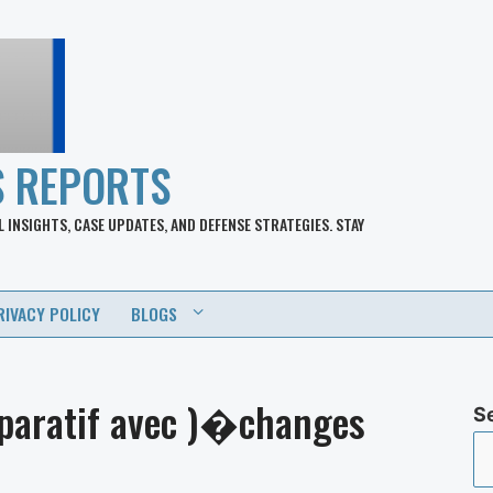
S REPORTS
INSIGHTS, CASE UPDATES, AND DEFENSE STRATEGIES. STAY
RIVACY POLICY
BLOGS
mparatif avec )�changes
S