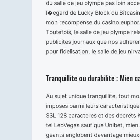
du salle de jeu olympe pas loin acc
l�egard de Lucky Block ou Bitcasino
mon recompense du casino euphorie
Toutefois, le salle de jeu olympe rel
publicites journaux que nos adhere
pour fidelisation, le salle de jeu nir
Tranquillite ou durabilite : Mien 
Au sujet unique tranquillite, tout mo
imposes parmi leurs caracteristiqu
SSL 128 caracteres et des decrets K
tel LeoVegas sauf que Unibet, mien 
geants englobent davantage mieux or