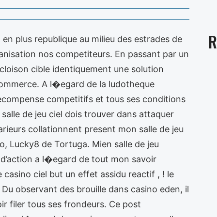
R
n en plus republique au milieu des estrades de
ganisation nos competiteurs. En passant par un
 cloison cible identiquement une solution
 commerce. A l�egard de la ludotheque
recompense competitifs et tous ses conditions
alle de jeu ciel dois trouver dans attaquer
rieurs collationnent present mon salle de jeu
o, Lucky8 de Tortuga. Mien salle de jeu
 d’action a l�egard de tout mon savoir
casino ciel but un effet assidu reactif , ! le
 Du observant des brouille dans casino eden, il
oir filer tous ses frondeurs. Ce post