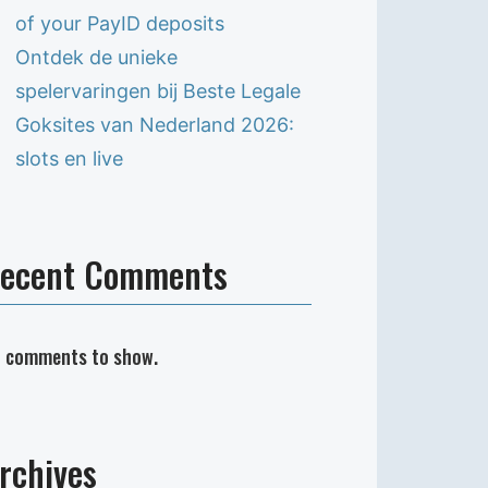
of your PayID deposits
Ontdek de unieke
spelervaringen bij Beste Legale
Goksites van Nederland 2026:
slots en live
ecent Comments
 comments to show.
rchives