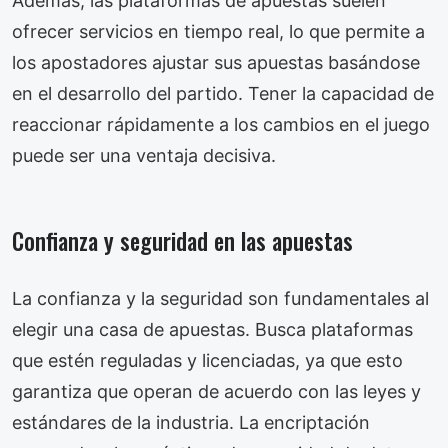
Además, las plataformas de apuestas suelen
ofrecer servicios en tiempo real, lo que permite a
los apostadores ajustar sus apuestas basándose
en el desarrollo del partido. Tener la capacidad de
reaccionar rápidamente a los cambios en el juego
puede ser una ventaja decisiva.
Confianza y seguridad en las apuestas
La confianza y la seguridad son fundamentales al
elegir una casa de apuestas. Busca plataformas
que estén reguladas y licenciadas, ya que esto
garantiza que operan de acuerdo con las leyes y
estándares de la industria. La encriptación