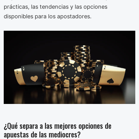
prácticas, las tendencias y las opciones
disponibles para los apostadores.
¿Qué separa a las mejores opciones de
apuestas de las mediocres?