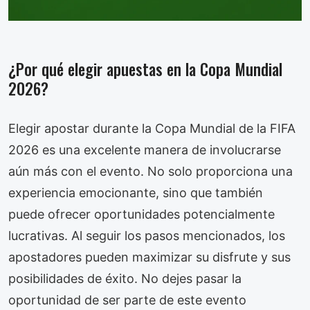
¿Por qué elegir apuestas en la Copa Mundial
2026?
Elegir apostar durante la Copa Mundial de la FIFA
2026 es una excelente manera de involucrarse
aún más con el evento. No solo proporciona una
experiencia emocionante, sino que también
puede ofrecer oportunidades potencialmente
lucrativas. Al seguir los pasos mencionados, los
apostadores pueden maximizar su disfrute y sus
posibilidades de éxito. No dejes pasar la
oportunidad de ser parte de este evento