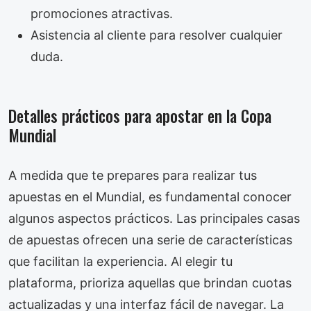
promociones atractivas.
Asistencia al cliente para resolver cualquier
duda.
Detalles prácticos para apostar en la Copa
Mundial
A medida que te prepares para realizar tus
apuestas en el Mundial, es fundamental conocer
algunos aspectos prácticos. Las principales casas
de apuestas ofrecen una serie de características
que facilitan la experiencia. Al elegir tu
plataforma, prioriza aquellas que brindan cuotas
actualizadas y una interfaz fácil de navegar. La