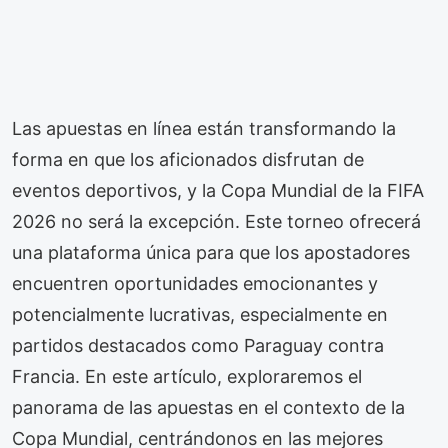
Las apuestas en línea están transformando la
forma en que los aficionados disfrutan de
eventos deportivos, y la Copa Mundial de la FIFA
2026 no será la excepción. Este torneo ofrecerá
una plataforma única para que los apostadores
encuentren oportunidades emocionantes y
potencialmente lucrativas, especialmente en
partidos destacados como Paraguay contra
Francia. En este artículo, exploraremos el
panorama de las apuestas en el contexto de la
Copa Mundial, centrándonos en las mejores