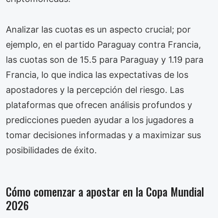
Analizar las cuotas es un aspecto crucial; por
ejemplo, en el partido Paraguay contra Francia,
las cuotas son de 15.5 para Paraguay y 1.19 para
Francia, lo que indica las expectativas de los
apostadores y la percepción del riesgo. Las
plataformas que ofrecen análisis profundos y
predicciones pueden ayudar a los jugadores a
tomar decisiones informadas y a maximizar sus
posibilidades de éxito.
Cómo comenzar a apostar en la Copa Mundial
2026