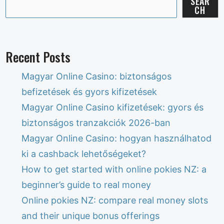
SEAR
CH
Recent Posts
Magyar Online Casino: biztonságos
befizetések és gyors kifizetések
Magyar Online Casino kifizetések: gyors és
biztonságos tranzakciók 2026-ban
Magyar Online Casino: hogyan használhatod
ki a cashback lehetőségeket?
How to get started with online pokies NZ: a
beginner’s guide to real money
Online pokies NZ: compare real money slots
and their unique bonus offerings