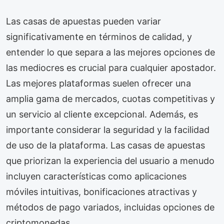
Las casas de apuestas pueden variar
significativamente en términos de calidad, y
entender lo que separa a las mejores opciones de
las mediocres es crucial para cualquier apostador.
Las mejores plataformas suelen ofrecer una
amplia gama de mercados, cuotas competitivas y
un servicio al cliente excepcional. Además, es
importante considerar la seguridad y la facilidad
de uso de la plataforma. Las casas de apuestas
que priorizan la experiencia del usuario a menudo
incluyen características como aplicaciones
móviles intuitivas, bonificaciones atractivas y
métodos de pago variados, incluidas opciones de
criptomonedas.