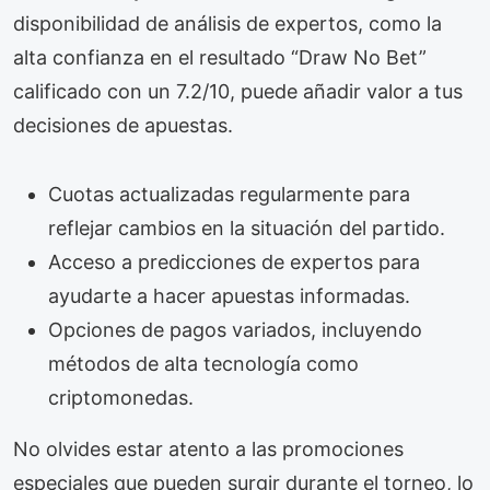
disponibilidad de análisis de expertos, como la
alta confianza en el resultado “Draw No Bet”
calificado con un 7.2/10, puede añadir valor a tus
decisiones de apuestas.
Cuotas actualizadas regularmente para
reflejar cambios en la situación del partido.
Acceso a predicciones de expertos para
ayudarte a hacer apuestas informadas.
Opciones de pagos variados, incluyendo
métodos de alta tecnología como
criptomonedas.
No olvides estar atento a las promociones
especiales que pueden surgir durante el torneo, lo