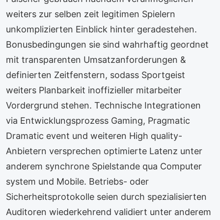
weiters zur selben zeit legitimen Spielern
unkomplizierten Einblick hinter geradestehen.
Bonusbedingungen sie sind wahrhaftig geordnet
mit transparenten Umsatzanforderungen &
definierten Zeitfenstern, sodass Sportgeist
weiters Planbarkeit inoffizieller mitarbeiter
Vordergrund stehen. Technische Integrationen
via Entwicklungsprozess Gaming, Pragmatic
Dramatic event und weiteren High quality-
Anbietern versprechen optimierte Latenz unter
anderem synchrone Spielstande qua Computer
system und Mobile. Betriebs- oder
Sicherheitsprotokolle seien durch spezialisierten
Auditoren wiederkehrend validiert unter anderem