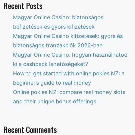
Recent Posts
Magyar Online Casino: biztonságos
befizetések és gyors kifizetések
Magyar Online Casino kifizetések: gyors és
biztonságos tranzakciók 2026-ban
Magyar Online Casino: hogyan használhatod
ki a cashback lehetőségeket?
How to get started with online pokies NZ: a
beginner’s guide to real money
Online pokies NZ: compare real money slots
and their unique bonus offerings
Recent Comments