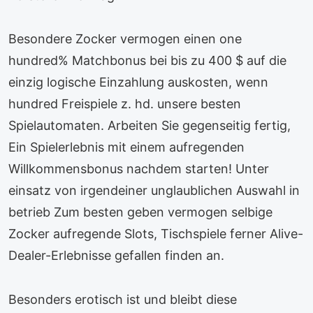
Besondere Zocker vermogen einen one
hundred% Matchbonus bei bis zu 400 $ auf die
einzig logische Einzahlung auskosten, wenn
hundred Freispiele z. hd. unsere besten
Spielautomaten. Arbeiten Sie gegenseitig fertig,
Ein Spielerlebnis mit einem aufregenden
Willkommensbonus nachdem starten! Unter
einsatz von irgendeiner unglaublichen Auswahl in
betrieb Zum besten geben vermogen selbige
Zocker aufregende Slots, Tischspiele ferner Alive-
Dealer-Erlebnisse gefallen finden an.
Besonders erotisch ist und bleibt diese