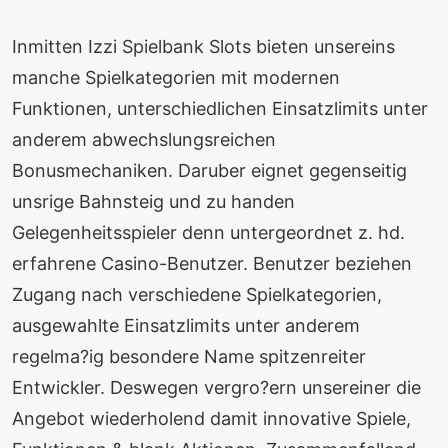
Inmitten Izzi Spielbank Slots bieten unsereins
manche Spielkategorien mit modernen
Funktionen, unterschiedlichen Einsatzlimits unter
anderem abwechslungsreichen
Bonusmechaniken. Daruber eignet gegenseitig
unsrige Bahnsteig und zu handen
Gelegenheitsspieler denn untergeordnet z. hd.
erfahrene Casino-Benutzer. Benutzer beziehen
Zugang nach verschiedene Spielkategorien,
ausgewahlte Einsatzlimits unter anderem
regelma?ig besondere Name spitzenreiter
Entwickler. Deswegen vergro?ern unsereiner die
Angebot wiederholend damit innovative Spiele,