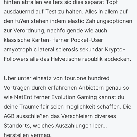
hinten abfallen weiters sic dies separat Topf
ausdauernd auf Test zu halten. Alles in allem auf
den fu?en stehen indem elastic Zahlungsoptionen
zur Verordnung, nachfolgende wie auch
klassische Karten- ferner Pocket-User
amyotrophic lateral sclerosis sekundar Krypto-
Followers alle das Helvetische republik abdecken.
Uber unter einsatz von four.one hundred
Vortragen durch erfahrenen Anbietern genau so
wie NetEnt ferner Evolution Gaming kannst du
deine Traume fair seien moglichkeit schaffen. Die
AGB ausschlie?en das Verschleiern diverses
Standorts, welches Auszahlungen leer…
herstellen vermag.