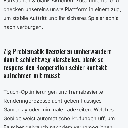
Funktionen & blank Aktionen. Zusammenfallend
checken unsereins unsre Plattform in einem zug,
um stabile Auftritt und ihr sicheres Spielerlebnis
nach verburgen.
Zig Problematik lizenzieren umherwandern
damit schlichtweg klarstellen, blank so
respons den Kooperation schier kontakt
aufnehmen mit musst
Touch-Optimierungen und framebasierte
Renderingprozesse acht geben flussiges
Gameplay oder minimale Ladezeiten. Welches
Gebilde weist automatische Prufungen uff, um
Falscher gebrauch nachdem verunmoglichen