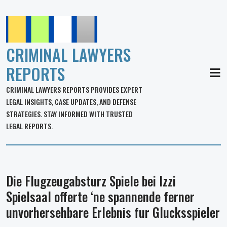
CRIMINAL LAWYERS
REPORTS
MEN
CRIMINAL LAWYERS REPORTS PROVIDES EXPERT
LEGAL INSIGHTS, CASE UPDATES, AND DEFENSE
STRATEGIES. STAY INFORMED WITH TRUSTED
LEGAL REPORTS.
Die Flugzeugabsturz Spiele bei Izzi
Spielsaal offerte ‘ne spannende ferner
unvorhersehbare Erlebnis fur Glucksspieler