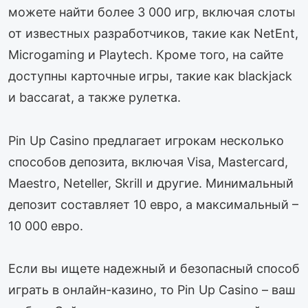
можете найти более 3 000 игр, включая слоты
от известных разработчиков, такие как NetEnt,
Microgaming и Playtech. Кроме того, на сайте
доступны карточные игры, такие как blackjack
и baccarat, а также рулетка.
Pin Up Casino предлагает игрокам несколько
способов депозита, включая Visa, Mastercard,
Maestro, Neteller, Skrill и другие. Минимальный
депозит составляет 10 евро, а максимальный –
10 000 евро.
Если вы ищете надежный и безопасный способ
играть в онлайн-казино, то Pin Up Casino – ваш