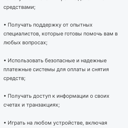
средствами;
• Получать поддержку от опытных
специалистов, которые готовы помочь вам в
любых вопросах;
• Использовать безопасные и надежные
платежные системы для оплаты и снятия
средств;
• Получать доступ к информации о своих
счетах и транзакциях;
• Играть на любом устройстве, включая