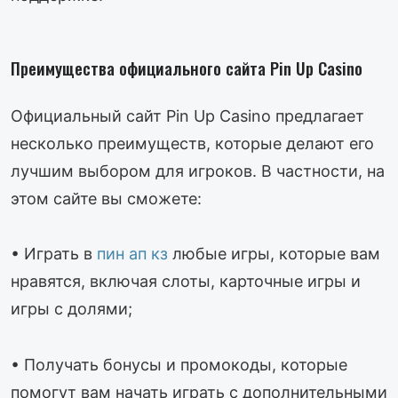
Преимущества официального сайта Pin Up Casino
Официальный сайт Pin Up Casino предлагает
несколько преимуществ, которые делают его
лучшим выбором для игроков. В частности, на
этом сайте вы сможете:
• Играть в
пин ап кз
любые игры, которые вам
нравятся, включая слоты, карточные игры и
игры с долями;
• Получать бонусы и промокоды, которые
помогут вам начать играть с дополнительными