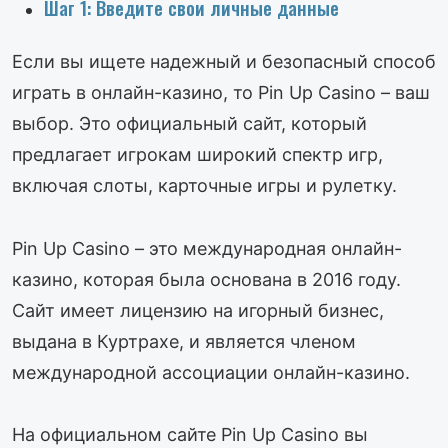
Шаг 1: Введите свои личные данные
Если вы ищете надежный и безопасный способ
играть в онлайн-казино, то Pin Up Casino – ваш
выбор. Это официальный сайт, который
предлагает игрокам широкий спектр игр,
включая слоты, карточные игры и рулетку.
Pin Up Casino – это международная онлайн-
казино, которая была основана в 2016 году.
Сайт имеет лицензию на игорный бизнес,
выдана в Куртрахе, и является членом
международной ассоциации онлайн-казино.
На официальном сайте Pin Up Casino вы