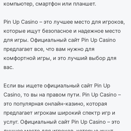
компьютер, смартфон или планшет.
Pin Up Casino – это лучшее место для игроков,
которые ищут безопасное и надежное место
для игры. Официальный сайт Pin Up Casino
предлагает все, что вам нужно для
комфортной игры, и это лучший выбор для
вас.
Если вы ищете официальный сайт Pin Up
Casino, то вы на правом пути. Pin Up Casino –
это популярная онлайн-казино, которая
предлагает игрокам широкий спектр игр и
услуг. Официальный сайт Pin Up Casino – это
лучшее место для игроков, которые ищут