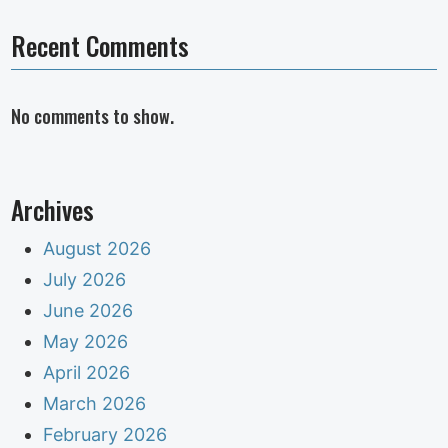
Recent Comments
No comments to show.
Archives
August 2026
July 2026
June 2026
May 2026
April 2026
March 2026
February 2026