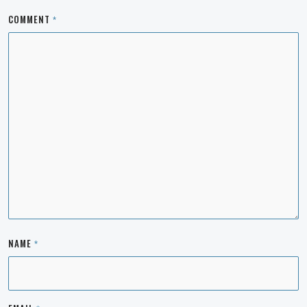
COMMENT
*
NAME
*