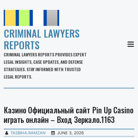
CRIMINAL LAWYERS
REPORTS
MEN
CRIMINAL LAWYERS REPORTS PROVIDES EXPERT
LEGAL INSIGHTS, CASE UPDATES, AND DEFENSE
STRATEGIES. STAY INFORMED WITH TRUSTED
LEGAL REPORTS.
Казино Официальный сайт Pin Up Casino
играть онлайн – Вход Зеркало.1163
TASBIHA.RAMZAN
JUNE 3, 2026