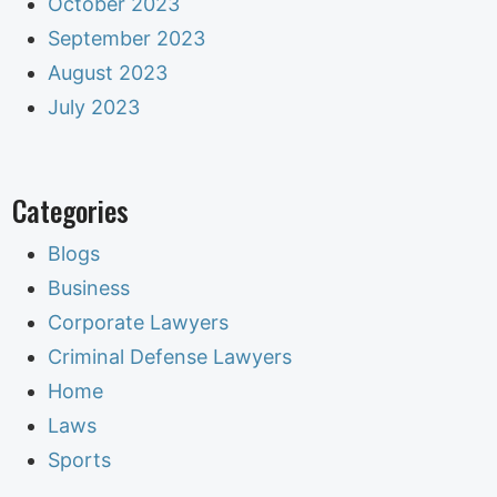
October 2023
September 2023
August 2023
July 2023
Categories
Blogs
Business
Corporate Lawyers
Criminal Defense Lawyers
Home
Laws
Sports