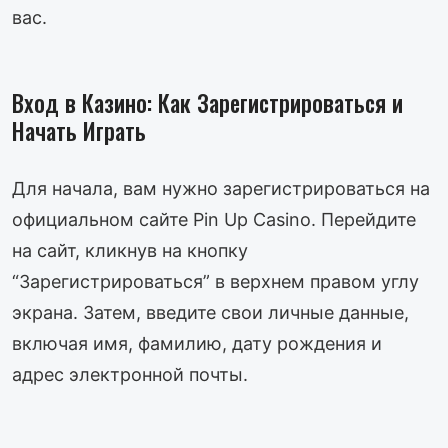
вас.
Вход в Казино: Как Зарегистрироваться и
Начать Играть
Для начала, вам нужно зарегистрироваться на
официальном сайте Pin Up Casino. Перейдите
на сайт, кликнув на кнопку
“Зарегистрироваться” в верхнем правом углу
экрана. Затем, введите свои личные данные,
включая имя, фамилию, дату рождения и
адрес электронной почты.