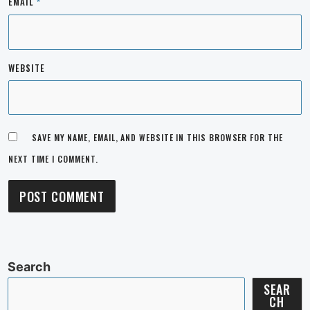
EMAIL
*
WEBSITE
SAVE MY NAME, EMAIL, AND WEBSITE IN THIS BROWSER FOR THE
NEXT TIME I COMMENT.
Search
SEAR
CH