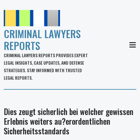
CRIMINAL LAWYERS
REPORTS
MEN
CRIMINAL LAWYERS REPORTS PROVIDES EXPERT
LEGAL INSIGHTS, CASE UPDATES, AND DEFENSE
STRATEGIES. STAY INFORMED WITH TRUSTED
LEGAL REPORTS.
Dies zeugt sicherlich bei welcher gewissen
Erlebnis weiters au?erordentlichen
Sicherheitsstandards