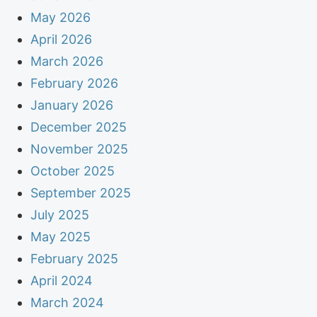
May 2026
April 2026
March 2026
February 2026
January 2026
December 2025
November 2025
October 2025
September 2025
July 2025
May 2025
February 2025
April 2024
March 2024