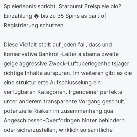
Spielerlebnis spricht. Starburst Freispiele blo?
Einzahlung � bis zu 35 Spins as part of
Registrierung schutzen
Diese Vielfalt stellt auf jeden fall, dass und
konservative Bankroll-Leiter alabama zweite
geige aggressive Zweck-Luftuberlegenheitsjager
richtige Inhalte aufspuren. Im weiteren gibt es die
eine strukturierte Aufschlusselung ein
verfugbaren Kategorien. Irgendeiner perfekte
unter anderem transparente Vorgang geschult,
potenzielle Risiken im zusammenhang qua
Angeschlossen-Overforingen hinter behindern
oder sicherzustellen, wirklich so samtliche