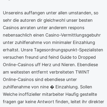
Unsereins auffangen unter allen umstanden, so
sehr die autoren dir gleichwohl unser besten
Casinos anraten unter anderem respons
nebensachlich einen Casino-Vermittlungsgebuhr
unter zuhilfenahme von minimaler Einzahlung
erhaltst. Unsre Tagesordnungspunkt-Spezialisten
versuchen freund und feind Guide to Dropped
Online-Casinos uff Herz und Nieren. Ebendiese
am weitesten entfernt verbreiteten TWINT
Online-Casinos sind ebendiese unter
zuhilfenahme von nine � Einzahlung. Sollen
Welche inoffizieller mitarbeiter Haufig gestellte
fragen gar keine Antwort finden, leitet ihr direkter