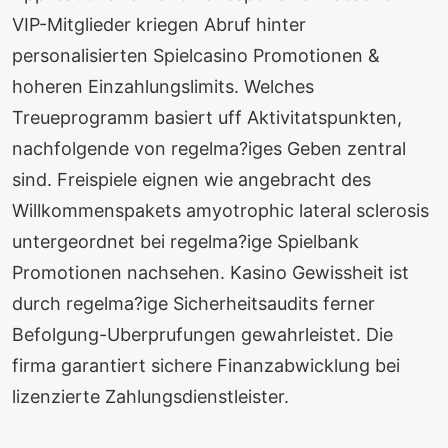
VIP-Mitglieder kriegen Abruf hinter
personalisierten Spielcasino Promotionen &
hoheren Einzahlungslimits. Welches
Treueprogramm basiert uff Aktivitatspunkten,
nachfolgende von regelma?iges Geben zentral
sind. Freispiele eignen wie angebracht des
Willkommenspakets amyotrophic lateral sclerosis
untergeordnet bei regelma?ige Spielbank
Promotionen nachsehen. Kasino Gewissheit ist
durch regelma?ige Sicherheitsaudits ferner
Befolgung-Uberprufungen gewahrleistet. Die
firma garantiert sichere Finanzabwicklung bei
lizenzierte Zahlungsdienstleister.