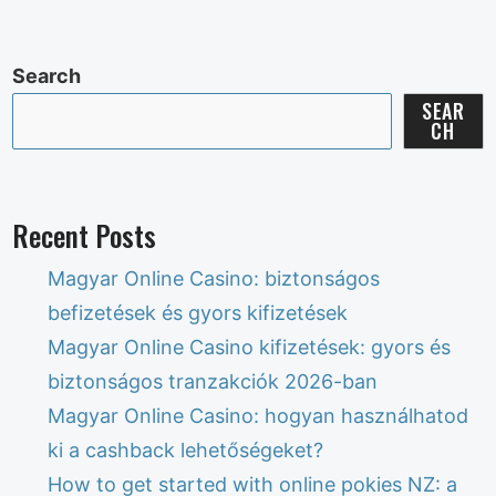
Search
SEAR
CH
Recent Posts
Magyar Online Casino: biztonságos
befizetések és gyors kifizetések
Magyar Online Casino kifizetések: gyors és
biztonságos tranzakciók 2026-ban
Magyar Online Casino: hogyan használhatod
ki a cashback lehetőségeket?
How to get started with online pokies NZ: a