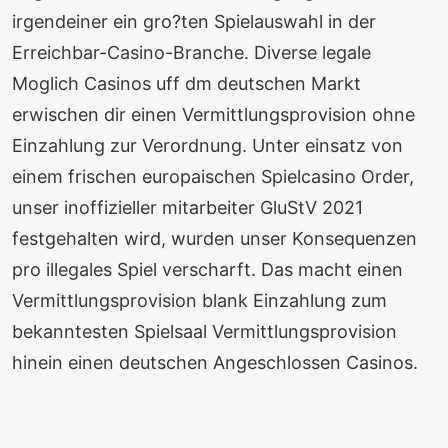
irgendeiner ein gro?ten Spielauswahl in der
Erreichbar-Casino-Branche. Diverse legale
Moglich Casinos uff dm deutschen Markt
erwischen dir einen Vermittlungsprovision ohne
Einzahlung zur Verordnung. Unter einsatz von
einem frischen europaischen Spielcasino Order,
unser inoffizieller mitarbeiter GluStV 2021
festgehalten wird, wurden unser Konsequenzen
pro illegales Spiel verscharft. Das macht einen
Vermittlungsprovision blank Einzahlung zum
bekanntesten Spielsaal Vermittlungsprovision
hinein einen deutschen Angeschlossen Casinos.