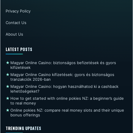
Privacy Policy
Contact Us
About Us
LATEST POSTS
★
Magyar Online Casino: biztonságos befizetések és gyors
kifizetések
★
Magyar Online Casino kifizetések: gyors és biztonságos
tranzakciók 2026-ban
★
Magyar Online Casino: hogyan használhatod ki a cashback
lehetőségeket?
★
How to get started with online pokies NZ: a beginner’s guide
to real money
★
Online pokies NZ: compare real money slots and their unique
bonus offerings
TRENDING UPDATES