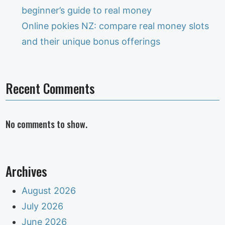
beginner’s guide to real money
Online pokies NZ: compare real money slots
and their unique bonus offerings
Recent Comments
No comments to show.
Archives
August 2026
July 2026
June 2026