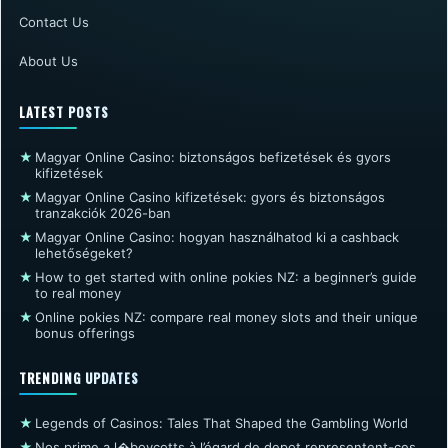
Contact Us
About Us
LATEST POSTS
★
Magyar Online Casino: biztonságos befizetések és gyors
kifizetések
★
Magyar Online Casino kifizetések: gyors és biztonságos
tranzakciók 2026-ban
★
Magyar Online Casino: hogyan használhatod ki a cashback
lehetőségeket?
★
How to get started with online pokies NZ: a beginner’s guide
to real money
★
Online pokies NZ: compare real money slots and their unique
bonus offerings
TRENDING UPDATES
★
Legends of Casinos: Tales That Shaped the Gambling World
★
Nos prime a l�boycotts à l’égard de depot representent-ces