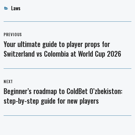
Categories
Laws
Post
navigation
PREVIOUS
Your ultimate guide to player props for
Previous
Switzerland vs Colombia at World Cup 2026
post:
NEXT
Beginner’s roadmap to ColdBet O’zbekiston:
Next
step-by-step guide for new players
post: