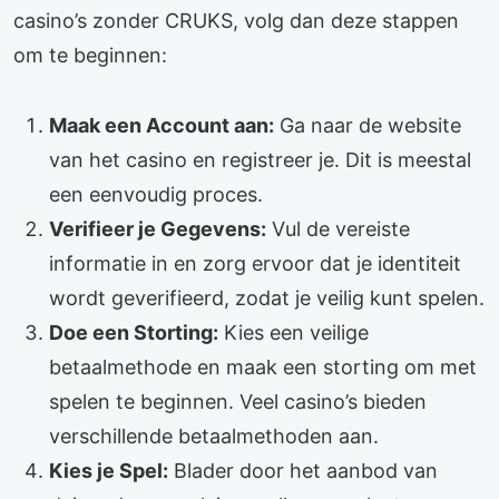
casino’s zonder CRUKS, volg dan deze stappen
om te beginnen:
Maak een Account aan:
Ga naar de website
van het casino en registreer je. Dit is meestal
een eenvoudig proces.
Verifieer je Gegevens:
Vul de vereiste
informatie in en zorg ervoor dat je identiteit
wordt geverifieerd, zodat je veilig kunt spelen.
Doe een Storting:
Kies een veilige
betaalmethode en maak een storting om met
spelen te beginnen. Veel casino’s bieden
verschillende betaalmethoden aan.
Kies je Spel:
Blader door het aanbod van