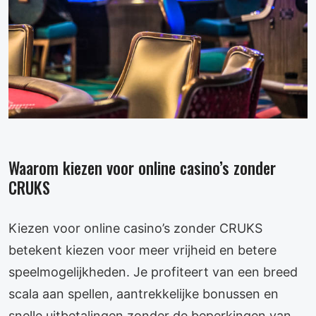
Waarom kiezen voor online casino’s zonder
CRUKS
Kiezen voor online casino’s zonder CRUKS
betekent kiezen voor meer vrijheid en betere
speelmogelijkheden. Je profiteert van een breed
scala aan spellen, aantrekkelijke bonussen en
snelle uitbetalingen zonder de beperkingen van