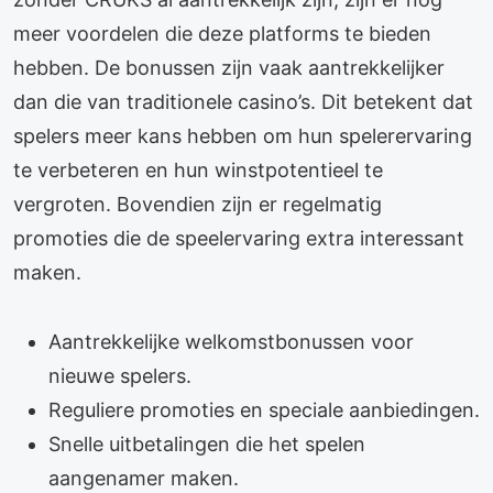
meer voordelen die deze platforms te bieden
hebben. De bonussen zijn vaak aantrekkelijker
dan die van traditionele casino’s. Dit betekent dat
spelers meer kans hebben om hun spelerervaring
te verbeteren en hun winstpotentieel te
vergroten. Bovendien zijn er regelmatig
promoties die de speelervaring extra interessant
maken.
Aantrekkelijke welkomstbonussen voor
nieuwe spelers.
Reguliere promoties en speciale aanbiedingen.
Snelle uitbetalingen die het spelen
aangenamer maken.