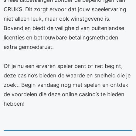
CRUKS. Dit zorgt ervoor dat jouw speelervaring
niet alleen leuk, maar ook winstgevend is.
Bovendien biedt de veiligheid van buitenlandse
licenties en betrouwbare betalingsmethoden
extra gemoedsrust.
Of je nu een ervaren speler bent of net begint,
deze casino’s bieden de waarde en snelheid die je
zoekt. Begin vandaag nog met spelen en ontdek
de voordelen die deze online casino’s te bieden
hebben!