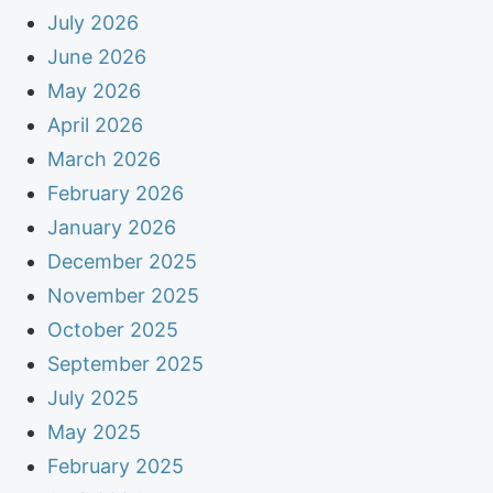
July 2026
June 2026
May 2026
April 2026
March 2026
February 2026
January 2026
December 2025
November 2025
October 2025
September 2025
July 2025
May 2025
February 2025