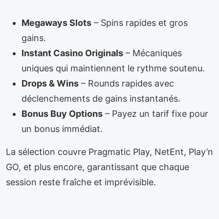
Megaways Slots
– Spins rapides et gros
gains.
Instant Casino Originals
– Mécaniques
uniques qui maintiennent le rythme soutenu.
Drops & Wins
– Rounds rapides avec
déclenchements de gains instantanés.
Bonus Buy Options
– Payez un tarif fixe pour
un bonus immédiat.
La sélection couvre Pragmatic Play, NetEnt, Play’n
GO, et plus encore, garantissant que chaque
session reste fraîche et imprévisible.