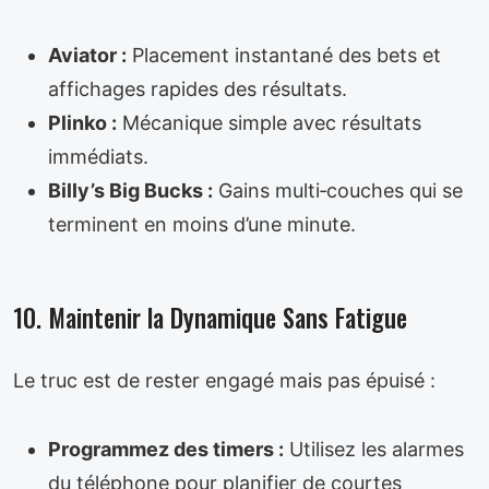
Aviator :
Placement instantané des bets et
affichages rapides des résultats.
Plinko :
Mécanique simple avec résultats
immédiats.
Billy’s Big Bucks :
Gains multi‑couches qui se
terminent en moins d’une minute.
10. Maintenir la Dynamique Sans Fatigue
Le truc est de rester engagé mais pas épuisé :
Programmez des timers :
Utilisez les alarmes
du téléphone pour planifier de courtes