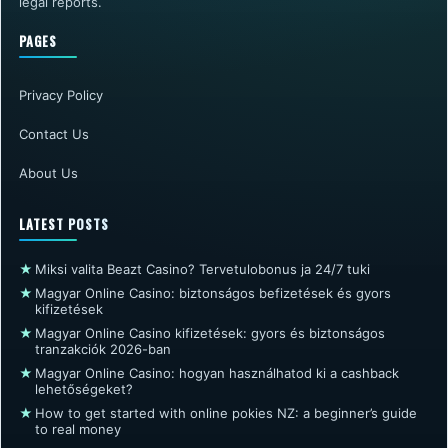
legal reports.
PAGES
Privacy Policy
Contact Us
About Us
LATEST POSTS
★
Miksi valita Beazt Casino? Tervetulobonus ja 24/7 tuki
★
Magyar Online Casino: biztonságos befizetések és gyors
kifizetések
★
Magyar Online Casino kifizetések: gyors és biztonságos
tranzakciók 2026-ban
★
Magyar Online Casino: hogyan használhatod ki a cashback
lehetőségeket?
★
How to get started with online pokies NZ: a beginner’s guide
to real money