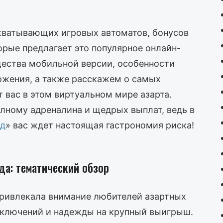
хватывающих игровых автоматов, бонусов
орые предлагает это популярное онлайн-
ества мобильной версии, особенности
ожения, а также расскажем о самых
 вас в этом виртуальном мире азарта.
олному адреналина и щедрых выплат, ведь в
ид
» вас ждет настоящая гастрономия риска!
да: тематический обзор
привлекала внимание любителей азартных
иключений и надежды на крупный выигрыш.