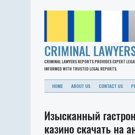
CRIMINAL LAWYER
CRIMINAL LAWYERS REPORTS PROVIDES EXPERT LEGAL 
INFORMED WITH TRUSTED LEGAL REPORTS.
HOME
ABOUT US
CONTACT US
P
Изысканный гастрон
казино скачать на 