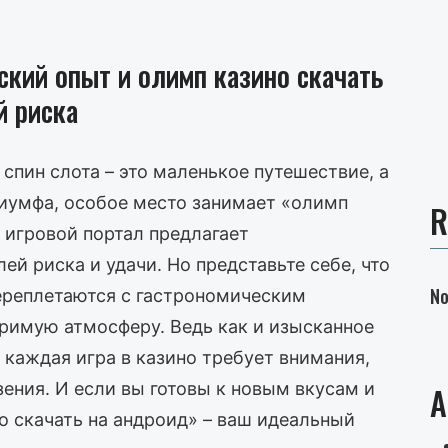
кий опыт и олимп казино скачать
й риска
 спин слота – это маленькое путешествие, а
риумфа, особое место занимает «олимп
R
т игровой портал предлагает
й риска и удачи. Но представьте себе, что
No
реплетаются с гастрономическим
римую атмосферу. Ведь как и изысканное
 каждая игра в казино требует внимания,
зения. И если вы готовы к новым вкусам и
A
о скачать на андроид» – ваш идеальный