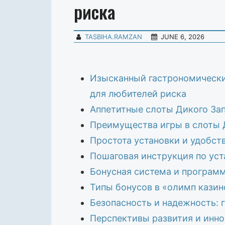
риска
TASBIHA.RAMZAN
JUNE 6, 2026
Изысканный гастрономический
для любителей риска
Аппетитные слоты Дикого Зап
Преимущества игры в слоты 
Простота установки и удобс
Пошаговая инструкция по ус
Бонусная система и программ
Типы бонусов в «олимп казин
Безопасность и надежность: 
Перспективы развития и инн