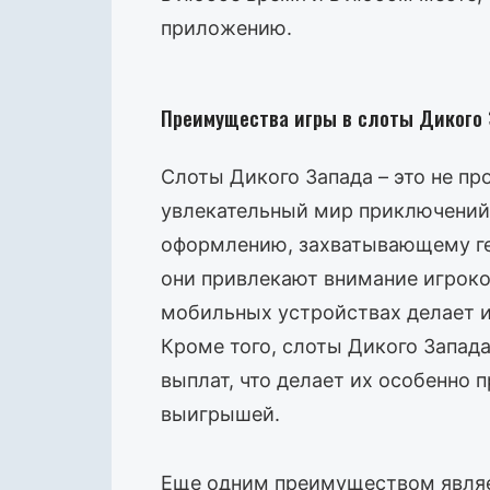
приложению.
Преимущества игры в слоты Дикого
Слоты Дикого Запада – это не пр
увлекательный мир приключений 
оформлению, захватывающему г
они привлекают внимание игроко
мобильных устройствах делает 
Кроме того, слоты Дикого Запад
выплат, что делает их особенно
выигрышей.
Еще одним преимуществом являе