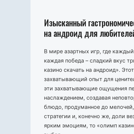
Изысканный гастрономичес
на андроид для любителе
В мире азартных игр, где каждый
каждая победа – сладкий вкус т
казино скачать на андроид». Это
захватывающий опыт для ценителе
эти захватывающие ощущения пе
наслаждением, создавая неповто
блюдо, продуманное до мелочей,
стратегии и, конечно же, доли ве
ярким эмоциям, то «олимп казин