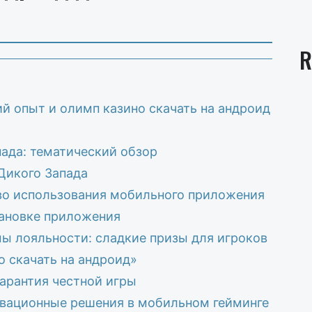
R
 опыт и олимп казино скачать на андроид
ада: тематический обзор
Дикого Запада
тво использования мобильного приложения
тановке приложения
ы лояльности: сладкие призы для игроков
о скачать на андроид»
гарантия честной игры
овационные решения в мобильном гейминге