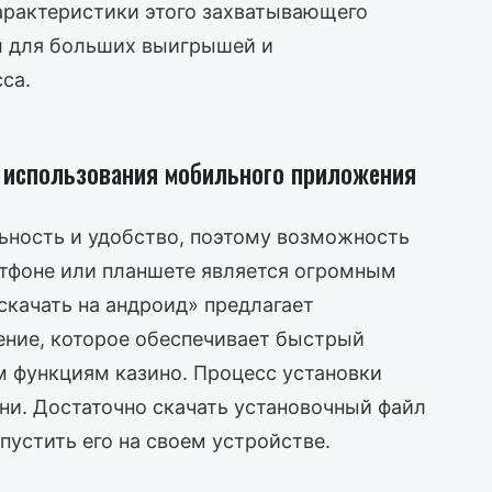
арактеристики этого захватывающего
ал для больших выигрышей и
са.
о использования мобильного приложения
ьность и удобство, поэтому возможность
тфоне или планшете является огромным
качать на андроид» предлагает
ние, которое обеспечивает быстрый
м функциям казино. Процесс установки
ни. Достаточно скачать установочный файл
пустить его на своем устройстве.