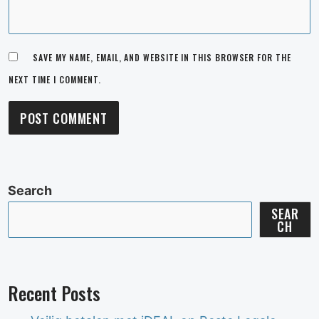
SAVE MY NAME, EMAIL, AND WEBSITE IN THIS BROWSER FOR THE
NEXT TIME I COMMENT.
Search
SEAR
CH
Recent Posts