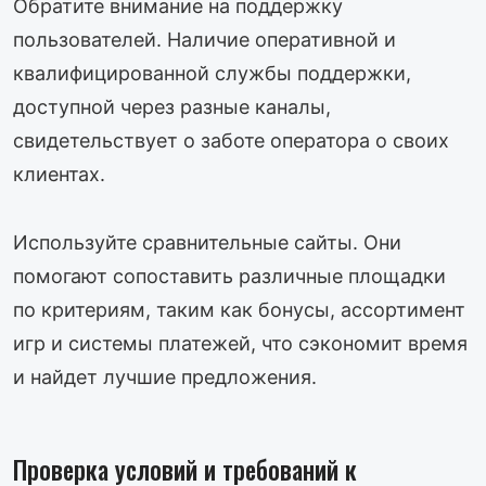
Обратите внимание на поддержку
пользователей. Наличие оперативной и
квалифицированной службы поддержки,
доступной через разные каналы,
свидетельствует о заботе оператора о своих
клиентах.
Используйте сравнительные сайты. Они
помогают сопоставить различные площадки
по критериям, таким как бонусы, ассортимент
игр и системы платежей, что сэкономит время
и найдет лучшие предложения.
Проверка условий и требований к