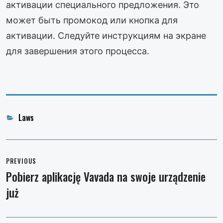
активации специального предложения. Это
может быть промокод или кнопка для
активации. Следуйте инструкциям на экране
для завершения этого процесса.
Categories
Laws
Post
navigation
PREVIOUS
Pobierz aplikację Vavada na swoje urządzenie
Previous
już
post: