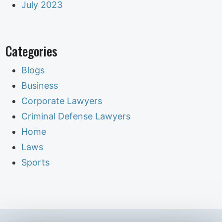
July 2023
Categories
Blogs
Business
Corporate Lawyers
Criminal Defense Lawyers
Home
Laws
Sports