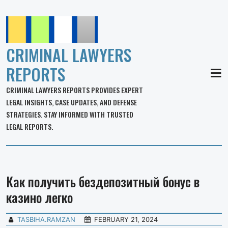
CRIMINAL LAWYERS
REPORTS
MEN
CRIMINAL LAWYERS REPORTS PROVIDES EXPERT
LEGAL INSIGHTS, CASE UPDATES, AND DEFENSE
STRATEGIES. STAY INFORMED WITH TRUSTED
LEGAL REPORTS.
Как получить бездепозитный бонус в
казино легко
TASBIHA.RAMZAN
FEBRUARY 21, 2024