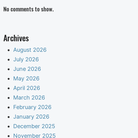
No comments to show.
Archives
August 2026
July 2026
June 2026
May 2026
April 2026
March 2026
February 2026
January 2026
December 2025
November 2025