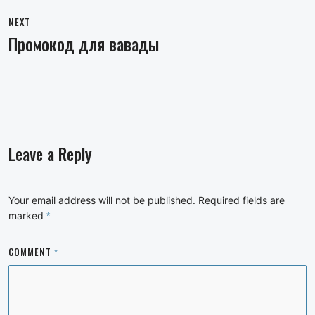
NEXT
Промокод для вавады
Next
post:
Leave a Reply
Your email address will not be published.
Required fields are
marked
*
COMMENT
*