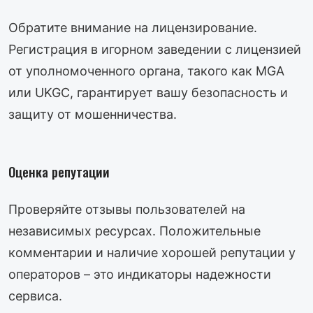
Обратите внимание на лицензирование.
Регистрация в игорном заведении с лицензией
от уполномоченного органа, такого как MGA
или UKGC, гарантирует вашу безопасность и
защиту от мошенничества.
Оценка репутации
Проверяйте отзывы пользователей на
независимых ресурсах. Положительные
комментарии и наличие хорошей репутации у
операторов – это индикаторы надежности
сервиса.