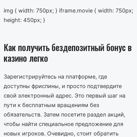
img { width: 750px; } iframe.movie { width: 750px;
height: 450px; }
Как получить бездепозитный бонус в
казино легко
Зарегистрируйтесь на платформе, где
доступны фриспины, и просто подтвердите
свой электронный адрес. Это первый шаг на
пути к бесплатным вращениям без
обязательств. Затем посетите раздел акций,
чтобы найти специальное предложение для
новых игроков. Очевидно, стоит обратить