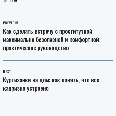
Categories
Laws
Post
navigation
PREVIOUS
Как сделать встречу с проституткой
Previous
максимально безопасной и комфортной:
post:
практическое руководство
NEXT
Куртизанки на дом: как понять, что все
Next
капризно устроено
post: