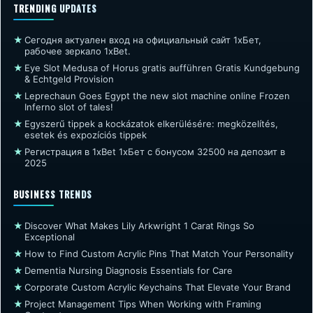
TRENDING UPDATES
★
Сегодня актуален вход на официальный сайт 1хБет,
рабочее зеркало 1xBet.
★
Eye Slot Medusa of Horus gratis aufführen Gratis Kundgebung
& Echtgeld Provision
★
Leprechaun Goes Egypt the new slot machine online Frozen
Inferno slot of tales!
★
Egyszerű tippek a kockázatok elkerülésére: megközelítés,
esetek és expozíciós tippek
★
Регистрация в 1xBet 1хБет с бонусом 32500 на депозит в
2025
BUSINESS TRENDS
★
Discover What Makes Lily Arkwright 1 Carat Rings So
Exceptional
★
How to Find Custom Acrylic Pins That Match Your Personality
★
Dementia Nursing Diagnosis Essentials for Care
★
Corporate Custom Acrylic Keychains That Elevate Your Brand
★
Project Management Tips When Working with Framing